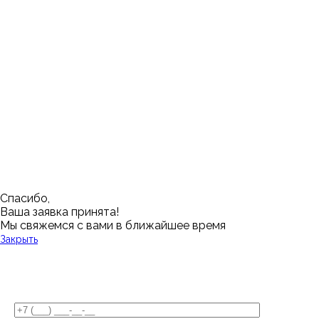
Ижевск
Пенза
Санкт-Петербург
Муром
Ишим
Пермь
Абакан
Набережные Челны
Казань
Ростов-на-Дону
Алушта
Нефтеюганск
Калининград
Самара
Барнаул
Нижневартовск
Кемерово
Тюмень
Волгоград
Новосибирск
Кострома
Уфа
Воронеж
Новый Уренгой
Красноярск
Челябинск
Грозный
Нижний Новгород
Лангепас
Южно-Сахалинск
Дмитровск
Магнитогорск
Ялуторовск
Екатеринбург
Озерск
Спасибо,
Ваша заявка принята!
Мы свяжемся с вами в ближайшее время
Закрыть
У Вас остались вопросы?