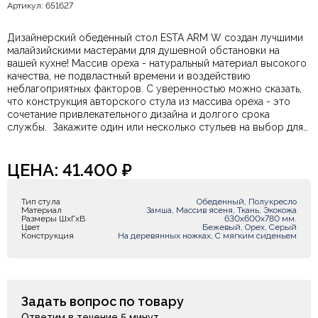
Артикул: 651627
Дизайнерский обеденный стол ESTA ARM W создан лучшими
малайзийскими мастерами для душевной обстановки на
вашей кухне! Массив ореха - натуральный материал высокого
качества, не подвластный времени и воздействию
неблагоприятных факторов. С уверенностью можно сказать,
что конструкция авторского стула из массива ореха - это
сочетание привлекательного дизайна и долгого срока
службы.
Закажите один или несколько стульев на выбор для
уютной атмосферы на кухне!
ЦЕНА:
41.400
₽
Тип стула
Обеденный, Полукресло
Материал
Замша, Массив ясеня, Ткань, Экокожа
Размеры ШxГxВ
630х600х780 мм.
Цвет
Бежевый, Орех, Серый
Конструкция
На деревянных ножках, С мягким сиденьем
Задать вопрос по товару
Ответим в течение 5 минут