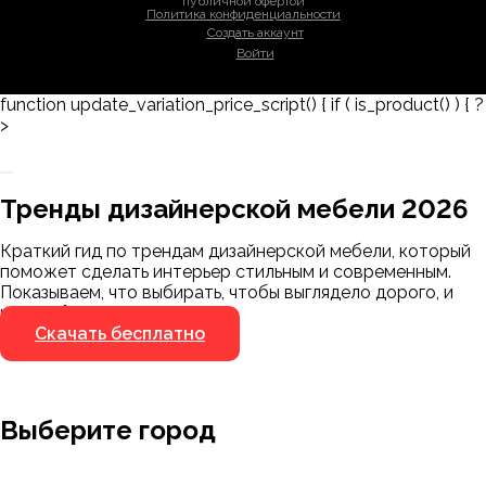
публичной офертой
Политика конфиденциальности
Создать аккаунт
Войти
function update_variation_price_script() { if ( is_product() ) { ?
>
Заказать 3D-модель
Скачать каталог
Тренды дизайнерской мебели 2026
Мы пришлём ссылку для скачивания на
указанный номер
Краткий гид по трендам дизайнерской мебели, который
Я не робот
поможет сделать интерьер стильным и современным.
Я не робот
Показываем, что выбирать, чтобы выглядело дорого, и
чего избегать.
Скачать бесплатно
Выберите город
Москва
Заводоуковск
Мирный
Омск