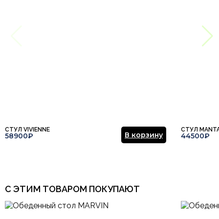
Этот отзыв основан на моём опыте и выражает моё личное
Комната
Гостиная, Кухня, Столовая
мнение.
​
Тип продажи
Под заказ
Отправить отзыв
СТУЛ VIVIENNE
СТУЛ MANT
В корзину
58900₽
44500₽
С ЭТИМ ТОВАРОМ ПОКУПАЮТ