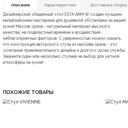
Описание
Характеристики
Доставка и сборка
Дизайнерский обеденный стол ESTA ARM W создан лучшими
Отзывов ещё нет. Напишите первым.
Тип стула
Обеденный, Полукресло
малайзийскими мастерами для душевной обстановки на вашей
кухне! Массив ореха - натуральный материал высокого
качества, не подвластный времени и воздействию
По всей России:
Оплата в салоне-магазине
отправляем через транспортную
— наличными или картой
Замша, Массив ясеня,
Материал
Ткань, Экокожа
неблагоприятных факторов. С уверенностью можно сказать,
компанию
при самовывозе.
СДЭК
. Срок доставки —
до 7 дней
.
что конструкция авторского стула из массива ореха - это
По Москве и Санкт-Петербургу:
Безналичная оплата по счёту
— для юридических и
быстрая
Размеры ШxГxВ
630х600х780 мм.
сочетание привлекательного дизайна и долгого срока службы.
Яндекс.Доставка
физических лиц.
— доставка в день заказа.
Закажите один или несколько стульев на выбор для уютной
Онлайн оплата картой
— быстрая и безопасная через
Ваша общая оценка
атмосферы на кухне!
сайт.
Цвет
Бежевый, Орех, Серый
Заголовок вашего отзыва
На деревянных ножках, С
Конструкция
мягким сиденьем
ПОХОЖИЕ ТОВАРЫ
Страна производитель
Малайзия
Ваш отзыв
Ваше имя
Ваша эл.почта
Арт-Деко, Итальянский,
Кантри, Модерн, Прованс,
Стиль
Скандинавский,
Современный, Эклектика