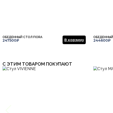
Этот отзыв основан на моём опыте и выражает моё личное мне
ОБЕДЕННЫЙ СТОЛ FIORA
ОБЕДЕННЫЙ
В корзину
247500₽
244600₽
С ЭТИМ ТОВАРОМ ПОКУПАЮТ