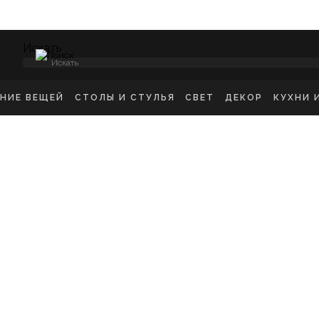
Искать
ЕНИЕ ВЕЩЕЙ
СТОЛЫ И СТУЛЬЯ
СВЕТ
ДЕКОР
КУХНИ 
НСОЛИ
СТУЛЬЯ ОБЕДЕННЫЕ
ПОТОЛОЧНЫЕ СВЕТ
ЗЕРКАЛА
КУХН
ИКРОВАТНЫЕ ТУМБЫ
СТУЛЬЯ БАРНЫЕ
БРА
КАРТИНЫ
ШКА
-ТУМБЫ
РАБОЧИЕ СТУЛЬЯ
ТОРШЕРЫ
КОВРЫ
ДЕТС
МОДЫ
СТОЛЫ ОБЕДЕННЫЕ
НАСТОЛЬНЫЕ ЛАМП
ВАЗЫ
В ГО
ЕЛЛАЖИ
СТОЛЫ ПИСЬМЕННЫЕ
СТАТУЭТКИ
В ВА
ШАЛКИ
ТУАЛЕТНЫЕ СТОЛЫ
ПОДСВЕЧНИК
ПРИКРОВАТНЫЕ СТОЛИКИ
КАШПО
ЖУРНАЛЬНЫЕ СТОЛИКИ
ПОДНОСЫ
СКАМЬИ