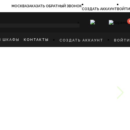
МОСКВА
ЗАКАЗАТЬ ОБРАТНЫЙ ЗВОНОК
СОЗДАТЬ АККАУНТ
ВОЙТИ
×
И ШКАФЫ
КОНТАКТЫ
СОЗДАТЬ АККАУНТ
ВОЙТИ
ИЛЬНИКИ
И
ФЫ
КАЯ МЕБЕЛЬ
Ы
СТИННУЮ
ННУЮ КОМНАТУ
И