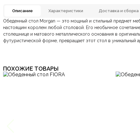
Описание
Характеристики
Доставка и сборка
Обеденный стол Morgan — это мощный и стильный предмет меб
Отзывов ещё нет. Напишите первым.
Материал
настоящим королем любой столовой. Его необычное сочетани
столешнице и матового металлического основания в оригиналь
По всей России:
Оплата в салоне-магазине
отправляем через транспортную комп
— наличными или картой пр
футуристической форме, превращает этот стол в уникальный а
По Москве и Санкт-Петербургу:
Безналичная оплата по счёту
— для юридических и физ
быстрая
Яндекс.Дост
Цвет
Онлайн оплата картой
— быстрая и безопасная через са
Комната
ПОХОЖИЕ ТОВАРЫ
Ваша общая оценка
Заголовок вашего отзыва
Ваш отзыв
Ваше имя