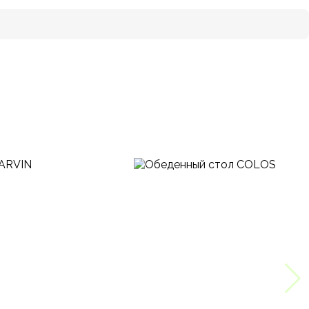
, 2000х1000х750 мм., 2400х1100х750 мм., 1600х850х750 мм.,
2200х1000х750 мм., 2600х1100х750 мм.
Итальянский, Модерн, Современный
Под заказ