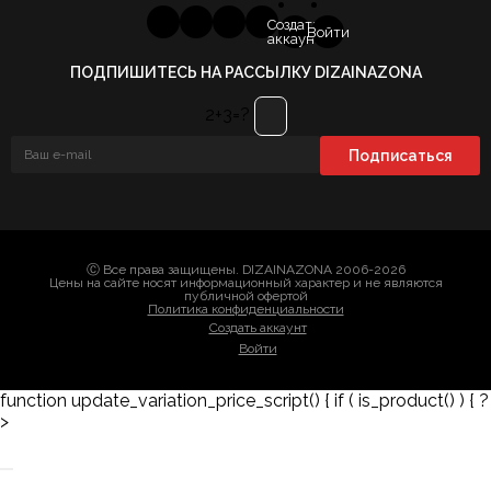
Создать
Войти
аккаунт
ПОДПИШИТЕСЬ НА РАССЫЛКУ DIZAINAZONA
2+3=?
Ⓒ Все права защищены. DIZAINAZONA 2006-2026
Цены на сайте носят информационный характер и не являются
публичной офертой
Политика конфиденциальности
Создать аккаунт
Войти
function update_variation_price_script() { if ( is_product() ) { ?
>
Заказать 3D-модель
Скачать каталог