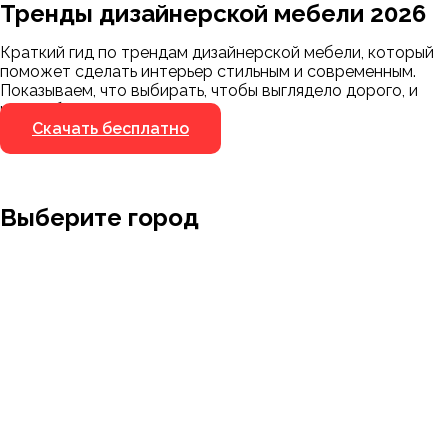
Тренды дизайнерской мебели 2026
Мы пришлём ссылку для скачивания на
указанный номер
Краткий гид по трендам дизайнерской мебели, который
Я не робот
поможет сделать интерьер стильным и современным.
Я не робот
Показываем, что выбирать, чтобы выглядело дорого, и
чего избегать.
Скачать бесплатно
Выберите город
Москва
Заводоуковск
Мирный
Омск
Ижевск
Пенза
Санкт-Петербург
Муром
Ишим
Пермь
Абакан
Набережные Челны
Казань
Ростов-на-Дону
Алушта
Нефтеюганск
Калининград
Самара
Барнаул
Нижневартовск
Кемерово
Тюмень
Волгоград
Новосибирск
Кострома
Уфа
Воронеж
Новый Уренгой
Красноярск
Челябинск
Грозный
Нижний Новгород
Лангепас
Южно-Сахалинск