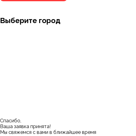
Выберите город
Москва
Заводоуковск
Мирный
Омск
Ижевск
Пенза
Санкт-Петербург
Муром
Ишим
Пермь
Абакан
Набережные Челны
Казань
Ростов-на-Дону
Алушта
Нефтеюганск
Калининград
Самара
Барнаул
Нижневартовск
Кемерово
Тюмень
Волгоград
Новосибирск
Кострома
Уфа
Воронеж
Новый Уренгой
Красноярск
Челябинск
Грозный
Нижний Новгород
Лангепас
Южно-Сахалинск
Дмитровск
Магнитогорск
Ялуторовск
Екатеринбург
Озерск
Спасибо,
Ваша заявка принята!
Мы свяжемся с вами в ближайшее время