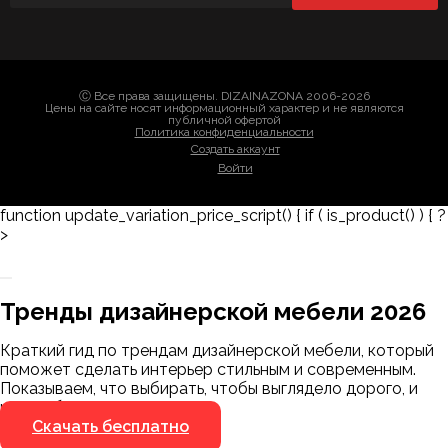
Ⓒ Все права защищены. DIZAINAZONA 2006-2026
Цены на сайте носят информационный характер и не являются
публичной офертой
Политика конфиденциальности
Создать аккаунт
Войти
function update_variation_price_script() { if ( is_product() ) { ?
>
Заказать 3D-модель
Скачать каталог
Тренды дизайнерской мебели 2026
Мы пришлём ссылку для скачивания на
указанный номер
Краткий гид по трендам дизайнерской мебели, который
Я не робот
поможет сделать интерьер стильным и современным.
Я не робот
Показываем, что выбирать, чтобы выглядело дорого, и
чего избегать.
Скачать бесплатно