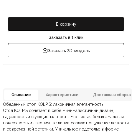
В корзину
Заказать в 1 клик
Заказать 3D-модель
Описание
Характеристики
Доставка и сборка
Обеденный стол KOLPIS: лаконичная элегантность
Отзывов ещё нет. Напишите первым.
Материал
МДФ эмаль
Стол KOLPIS сочетает в себе минималистичный дизайн,
надежность и функциональность. Его чистая белая эмалевая
поверхность и лаконичные линии создают ощущение легкости
По всей России:
Оплата в салоне-магазине
отправляем через транспортную
— наличными или картой
Размеры ШxГxВ
900х900х750 мм.
и современной эстетики. Уникальное подстолье в форме
компанию
при самовывозе.
СДЭК
. Срок доставки —
до 7 дней
.