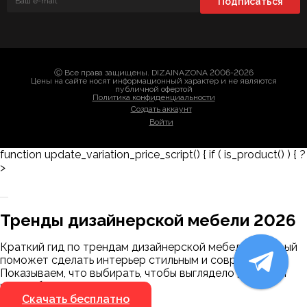
Ⓒ Все права защищены. DIZAINAZONA 2006-2026
Цены на сайте носят информационный характер и не являются
публичной офертой
Политика конфиденциальности
Создать аккаунт
Войти
function update_variation_price_script() { if ( is_product() ) { ?
>
Заказать 3D-модель
Скачать каталог
Тренды дизайнерской мебели 2026
Мы пришлём ссылку для скачивания на
указанный номер
Краткий гид по трендам дизайнерской мебели, который
Я не робот
поможет сделать интерьер стильным и современным.
Я не робот
Показываем, что выбирать, чтобы выглядело дорого, и
чего избегать.
Скачать бесплатно