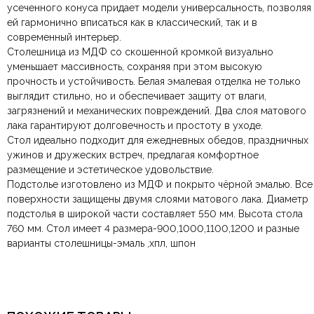
усеченного конуса придает модели универсальность, позволяя
По Москве и Санкт-Петербургу:
Безналичная оплата по счёту
— для юридических и
быстрая
Цвет
Дымчатый
ей гармонично вписаться как в классический, так и в
Яндекс.Доставка
физических лиц.
— доставка в день заказа.
современный интерьер.
Онлайн оплата картой
— быстрая и безопасная через
Ваша общая оценка
Столешница из МДФ со скошенной кромкой визуально
сайт.
Материал столешницы
МДФ
уменьшает массивность, сохраняя при этом высокую
Заголовок вашего отзыва
прочность и устойчивость. Белая эмалевая отделка не только
выглядит стильно, но и обеспечивает защиту от влаги,
Форма столешницы
Круглая
загрязнений и механических повреждений. Два слоя матового
лака гарантируют долговечность и простоту в уходе.
Количество ножек
1
Стол идеально подходит для ежедневных обедов, праздничных
Ваш отзыв
ужинов и дружеских встреч, предлагая комфортное
Ваше имя
Ваша эл.почта
Итальянский, Кантри,
размещение и эстетическое удовольствие.
Лофт, Минимализм,
Подстолье изготовлено из МДФ и покрыто чёрной эмалью. Все
Модерн, Прованс,
Стиль
Скандинавский,
поверхности защищены двумя слоями матового лака. Диаметр
Современный, Хай-тек,
подстолья в широкой части составляет 550 мм. Высота стола
Эклектика
Этот отзыв основан на моём опыте и выражает моё личное
760 мм. Стол имеет 4 размера-900,1000,1100,1200 и разные
мнение.
​
варианты столешницы-эмаль ,хпл, шпон
Комната
Гостиная, Кухня, Столовая
Тип продажи
Отправить отзыв
Под заказ