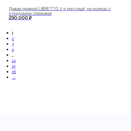
Диван прямой LIBRETTO 2-х местный, на ножках с
откидными спинками
290.000
₽
В корзину
1
2
3
4
…
14
15
16
→