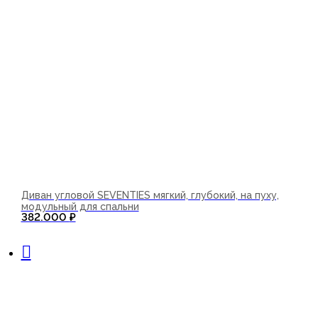
Диван угловой SEVENTIES мягкий, глубокий, на пуху,
модульный для спальни
382.000
₽
В корзину