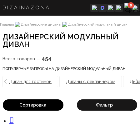
0
DIZAINAZONA
Главная
Дизайнерские диваны
Дизайнерский модульный диван
ДИЗАЙНЕРСКИЙ МОДУЛЬНЫЙ
ДИВАН
454
Всего товаров —
ПОПУЛЯРНЫЕ ЗАПРОСЫ НА ДИЗАЙНЕРСКИЙ МОДУЛЬНЫЙ ДИВАН
Диван для гостиной
Диваны с реклайнером
Дива
Сортировка
Фильтр