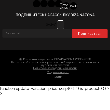
Создать
Войти
аккаунт
ПОДПИШИТЕСЬ НА РАССЫЛКУ DIZAINAZONA
2+3=?
Ⓒ Все права защищены. DIZAINAZONA 2006-2026
Цены на сайте носят информационный характер и не являются
публичной офертой
Политика конфиденциальности
Создать аккаунт
Войти
function update_variation_price_script() { if ( is_product() ) { ?
>
Заказать 3D-модель
Скачать каталог