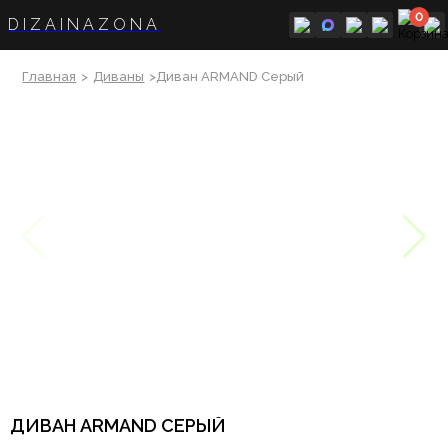
0
DIZAINAZONA
Главная
>
Диваны
>Диван ARMAND Серый
ДИВАН ARMAND СЕРЫЙ