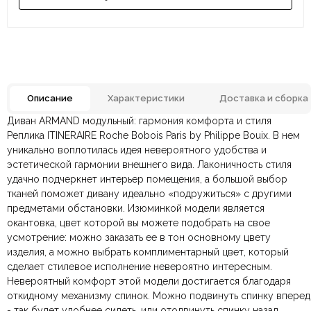
Описание
Характеристики
Доставка и сборка
Диван ARMAND модульный: гармония комфорта и стиля
Антивандальная ткань,
Отзывов ещё нет. Напишите первым.
Материал
Реплика ITINERAIRE Roche Bobois Paris by Philippe Bouix.
В нем
Ткань
уникально воплотилась идея невероятного удобства и
эстетической гармонии внешнего вида.
По всей России:
Оплата в салоне-магазине
отправляем через транспортную
— наличными или картой
Лаконичность стиля
Цвет
Серый
удачно подчеркнет интерьер помещения, а
компанию
при самовывозе.
СДЭК
. Срок доставки —
до 7 дней
большой выбор
.
тканей поможет дивану идеально «подружиться» с другими
По Москве и Санкт-Петербургу:
Безналичная оплата по счёту
— для юридических и
быстрая
2180х1400х900 мм.,
предметами обстановки. Изюминкой модели является
Яндекс.Доставка
физических лиц.
— доставка в день заказа.
2480х1400х900 мм.,
РАЗМЕР
3030х1400х900 мм.,
окантовка, цвет которой вы можете подобрать на свое
Онлайн оплата картой
— быстрая и безопасная через
3480х1400х900 мм.
Ваша общая оценка
усмотрение
сайт.
: можно заказать ее в тон основному цвету
изделия, а можно выбрать комплиментарный цвет, который
Заголовок вашего отзыва
Наполнение
Параллон HR
сделает стилевое исполнение невероятно интересным.
Невероятный комфорт этой модели достигается благодаря
Модульная система, На
откидному механизму спинок. Можно подвинуть спинку вперед
Конструкция
металлических ножках
- так будет удобнее сидеть, или отодвинуть спинку назад,