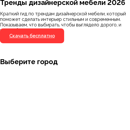
Тренды дизайнерской мебели 2026
Мы пришлём ссылку для скачивания на
указанный номер
Краткий гид по трендам дизайнерской мебели, который
Я не робот
поможет сделать интерьер стильным и современным.
Я не робот
Показываем, что выбирать, чтобы выглядело дорого, и
чего избегать.
Скачать бесплатно
Выберите город
Москва
Заводоуковск
Мирный
Омск
Ижевск
Пенза
Санкт-Петербург
Муром
Ишим
Пермь
Абакан
Набережные Челны
Казань
Ростов-на-Дону
Алушта
Нефтеюганск
Калининград
Самара
Барнаул
Нижневартовск
Кемерово
Тюмень
Волгоград
Новосибирск
Кострома
Уфа
Воронеж
Новый Уренгой
Красноярск
Челябинск
Грозный
Нижний Новгород
Лангепас
Южно-Сахалинск
Дмитровск