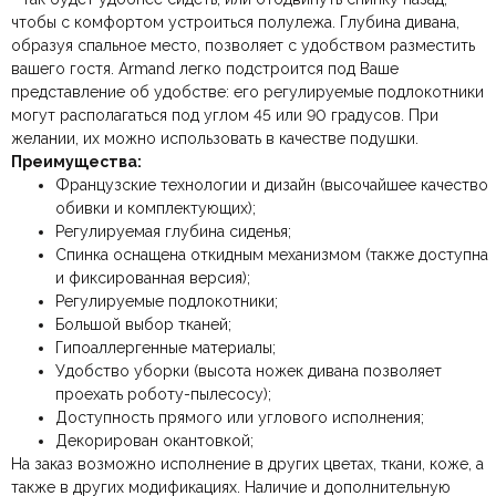
чтобы с комфортом устроиться полулежа.
Глубина дивана,
Двухместные,
Ваш отзыв
Количество мест
Трехместные,
образуя спальное место,
позволяет с удобством разместить
Ваше имя
Ваша эл.почта
Четырехместные и более
вашего гостя.
Armand легко подстроится под Ваше
представление об удобстве: его
регулируемые подлокотники
Форма
Прямые, Угловые
могут располагаться под углом 45 или 90 градусов. При
желании, их можно использовать в качестве подушки.
Этот отзыв основан на моём опыте и выражает моё личное
Наличие спального
Преимущества:
Без спального места
места
мнение.
​
Французские технологии и дизайн (высочайшее качество
обивки и комплектующих);
Жесткость
Средняя
Регулируемая глубина сиденья;
Отправить отзыв
Спинка оснащена откидным механизмом (также доступна
и фиксированная версия);
С подлокотниками,
Подлокотники
Широкие
Регулируемые подлокотники;
Большой выбор тканей;
Особенности
Глубокие
Гипоаллергенные материалы;
Удобство уборки (высота ножек дивана позволяет
проехать роботу-пылесосу);
Регулируемая глубина,
Функциональность
Регулируемые
Доступность прямого или углового исполнения;
подлокотники
Декорирован окантовкой;
На заказ возможно исполнение в других цветах, ткани, коже, а
Итальянский, Модерн,
Стиль
Немецкий, Скандинавский,
также в других модификациях.
Наличие и дополнительную
Современный