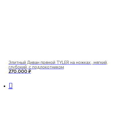
Элитный Диван прямой TYLER на ножках , мягкий,
глубокий, с подлокотником
270.000
₽
В корзину