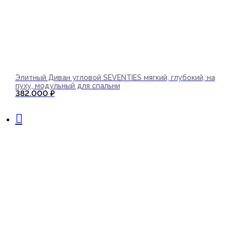
Элитный Диван угловой SEVENTIES мягкий, глубокий, на
пуху, модульный для спальни
382.000
₽
В корзину