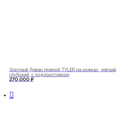
Элитный Диван прямой TYLER на ножках , мягкий,
глубокий, с подлокотником
270.000
₽
В корзину