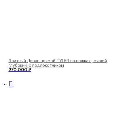
Элитный Диван прямой TYLER на ножках , мягкий,
глубокий, с подлокотником
270.000
₽
В корзину