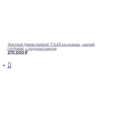
Элитный Диван прямой TYLER на ножках , мягкий,
глубокий, с подлокотником
270.000
₽
В корзину