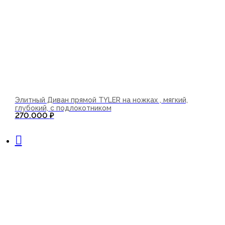
Элитный Диван прямой TYLER на ножках , мягкий,
глубокий, с подлокотником
270.000
₽
В корзину