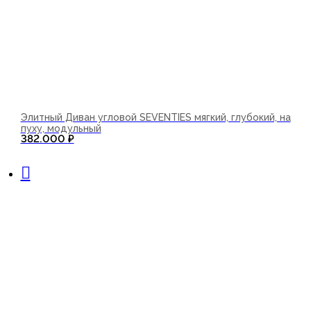
Элитный Диван угловой SEVENTIES мягкий, глубокий, на
пуху, модульный
382.000
₽
В корзину