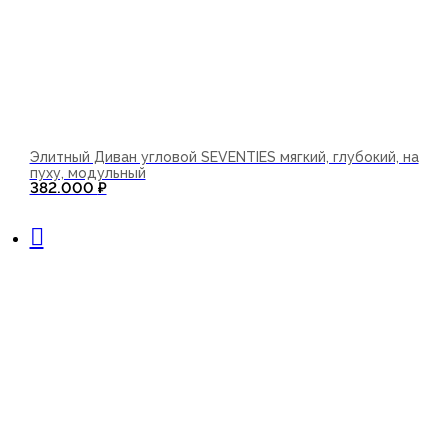
Элитный Диван угловой SEVENTIES мягкий, глубокий, на
пуху, модульный
382.000
₽
В корзину