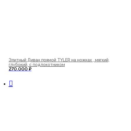
Элитный Диван прямой TYLER на ножках , мягкий,
глубокий, с подлокотником
270.000
₽
В корзину