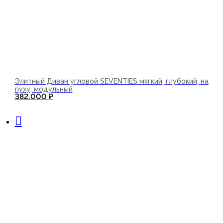
Элитный Диван угловой SEVENTIES мягкий, глубокий, на
пуху, модульный
382.000
₽
В корзину