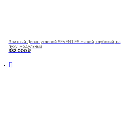
Элитный Диван угловой SEVENTIES мягкий, глубокий, на
пуху, модульный
382.000
₽
В корзину