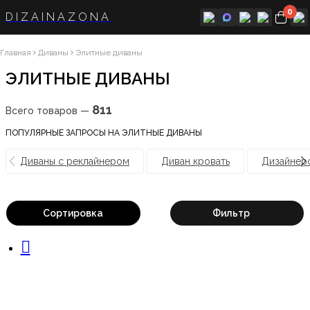
0
DIZAINAZONA
Главная
Диваны
Элитные диваны
ЭЛИТНЫЕ ДИВАНЫ
811
Всего товаров —
ПОПУЛЯРНЫЕ ЗАПРОСЫ НА ЭЛИТНЫЕ ДИВАНЫ
Диваны с реклайнером
Диван кровать
Дизайнер
Сортировка
Фильтр