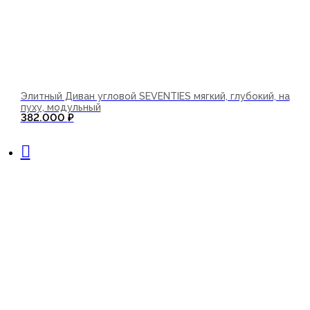
Элитный Диван угловой SEVENTIES мягкий, глубокий, на
пуху, модульный
382.000
₽
В корзину