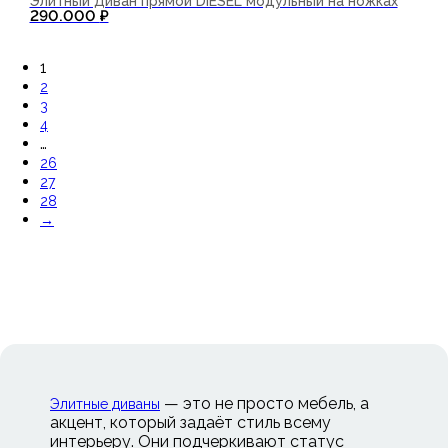
Элитный Диван прямой DIESEL модульный на ножках
290.000
₽
В корзину
1
2
3
4
…
26
27
28
→
— это не просто мебель, а
Элитные диваны
акцент, который задаёт стиль всему
интерьеру. Они подчеркивают статус