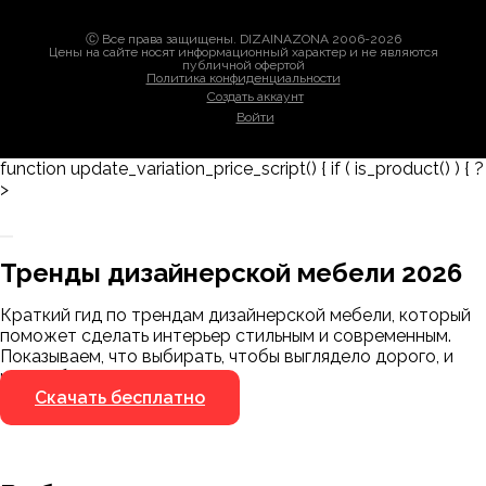
Ⓒ Все права защищены. DIZAINAZONA 2006-2026
Цены на сайте носят информационный характер и не являются
публичной офертой
Политика конфиденциальности
Создать аккаунт
Войти
function update_variation_price_script() { if ( is_product() ) { ?
>
Заказать 3D-модель
Скачать каталог
Тренды дизайнерской мебели 2026
Мы пришлём ссылку для скачивания на
указанный номер
Краткий гид по трендам дизайнерской мебели, который
Я не робот
поможет сделать интерьер стильным и современным.
Я не робот
Показываем, что выбирать, чтобы выглядело дорого, и
чего избегать.
Скачать бесплатно