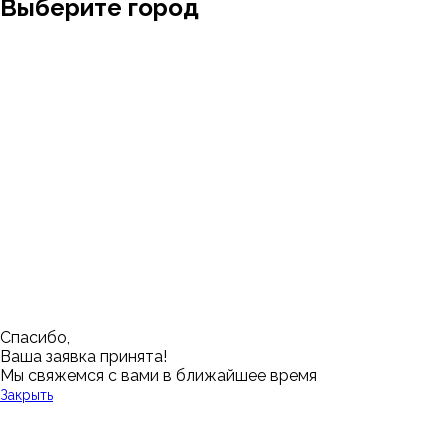
Выберите город
Москва
Заводоуковск
Мирный
Омск
Ижевск
Пенза
Санкт-Петербург
Муром
Ишим
Пермь
Абакан
Набережные Челны
Казань
Ростов-на-Дону
Алушта
Нефтеюганск
Калининград
Самара
Барнаул
Нижневартовск
Кемерово
Тюмень
Волгоград
Новосибирск
Кострома
Уфа
Воронеж
Новый Уренгой
Красноярск
Челябинск
Грозный
Нижний Новгород
Лангепас
Южно-Сахалинск
Дмитровск
Магнитогорск
Ялуторовск
Екатеринбург
Озерск
Спасибо,
Ваша заявка принята!
Мы свяжемся с вами в ближайшее время
Закрыть
У Вас остались вопросы?