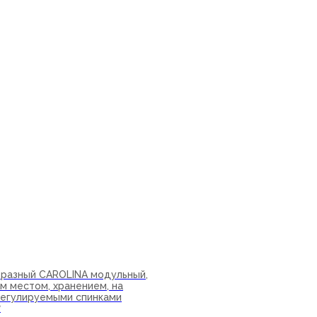
ну
бразный CAROLINA модульный,
м местом, хранением, на
 регулируемыми спинками
₽