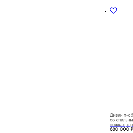
В корзи
Диван п-о
со спальны
ножках, с
680.000