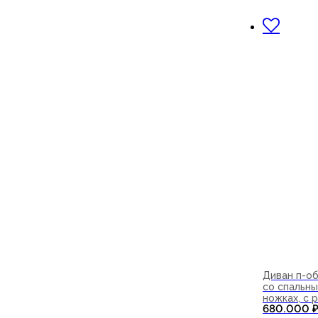
В корзи
Диван п-о
со спальны
ножках, с
680.000