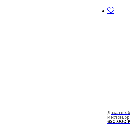
В корзи
Диван п-о
местом, хр
680.000
В корзи