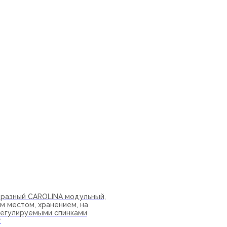
бразный CAROLINA модульный,
м местом, хранением, на
 регулируемыми спинками
₽