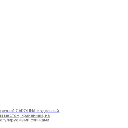
ну
бразный CAROLINA модульный,
м местом, хранением, на
 регулируемыми спинками
₽