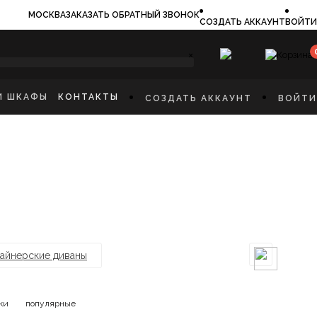
МОСКВА
ЗАКАЗАТЬ ОБРАТНЫЙ ЗВОНОК
СОЗДАТЬ АККАУНТ
ВОЙТИ
×
И ШКАФЫ
КОНТАКТЫ
СОЗДАТЬ АККАУНТ
ВОЙТИ
ИЛЬНИКИ
И
ФЫ
КАЯ МЕБЕЛЬ
Ы
СТИННУЮ
ННУЮ КОМНАТУ
И
айнерские диваны
ки
популярные