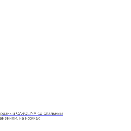
ну
бразный CAROLINA со спальным
анением, на ножках
₽
ну