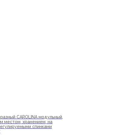
ну
бразный CAROLINA модульный,
м местом, хранением, на
 регулируемыми спинками
₽