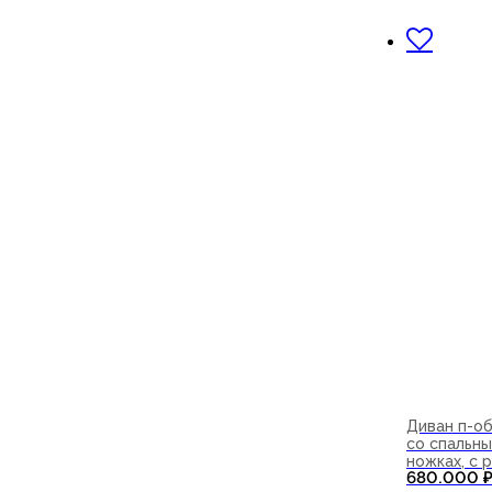
В корзи
Диван п-о
со спальны
ножках, с
680.000