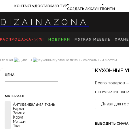
КОНТАКТЫ
ДОСТАВКА
3D ТУР
СОЗДАТЬ АККАУНТ
ВОЙТИ
DIZAINAZONA
РАСПРОДАЖА-39%!
НОВИНКИ
МЯГКАЯ МЕБЕЛЬ
ХРАН
ДИВАНЫ
КО
КРОВАТИ
ПР
Главная
Диваны
Кухонные угловые диваны со спальным местом
КРЕСЛА
ТВ
БАНКЕТКИ
КО
ПУФЫ
СТ
КУХОННЫЕ 
ВЕ
ЦЕНА
Всего товаров 
ПОПУЛЯРНЫЕ ЗАПР
МАТЕРИАЛ
Диван для го
Антивандальная ткань
Бархат
Замша
Кожа
Массив
ВЫВОДИТЬ СНАЧА
Ткань