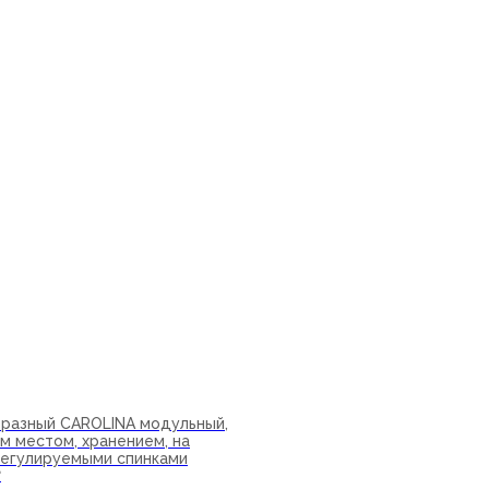
ну
бразный CAROLINA модульный,
м местом, хранением, на
 регулируемыми спинками
₽