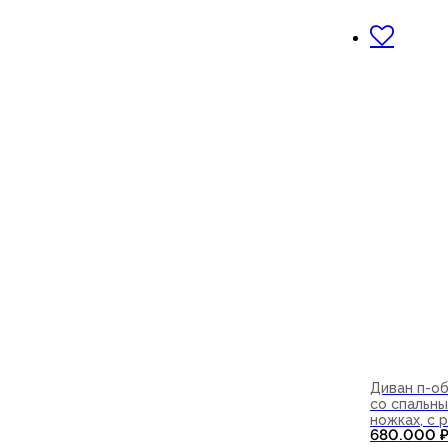
В корзи
Диван п-о
со спальны
ножках, с
680.000