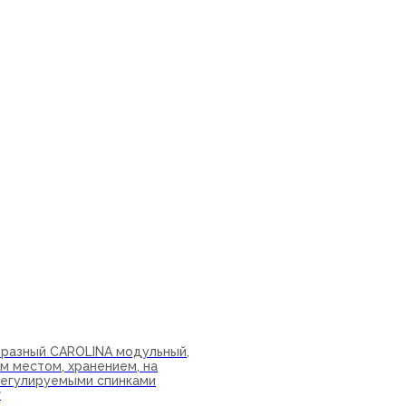
ну
бразный CAROLINA модульный,
м местом, хранением, на
 регулируемыми спинками
₽