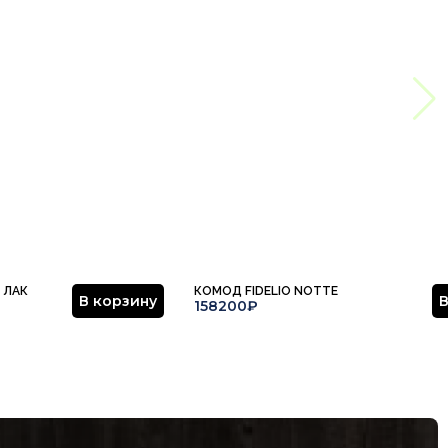
 ЛАК
КОМОД FIDELIO NOTTE
В корзину
В
158200₽