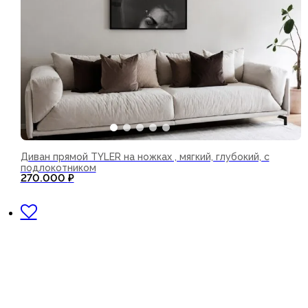
Диван прямой TYLER на ножках , мягкий, глубокий, с
подлокотником
270.000
₽
В корзину