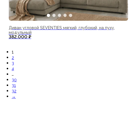
Диван угловой SEVENTIES мягкий, глубокий, на пуху,
модульный
382.000
₽
В корзину
1
2
3
4
…
30
31
32
→