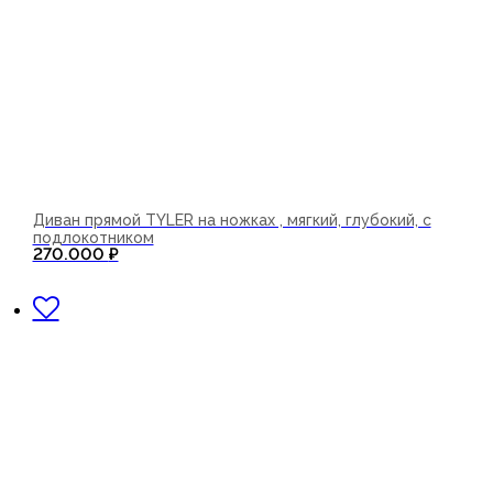
Диван прямой TYLER на ножках , мягкий, глубокий, с
подлокотником
270.000
₽
В корзину