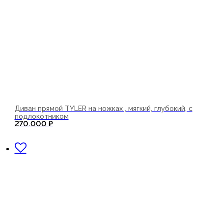
Диван прямой TYLER на ножках , мягкий, глубокий, с
подлокотником
270.000
₽
В корзину