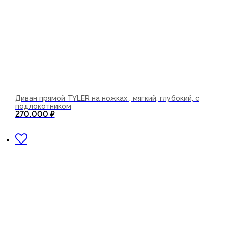
Диван прямой TYLER на ножках , мягкий, глубокий, с
подлокотником
270.000
₽
В корзину