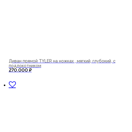
Диван прямой TYLER на ножках , мягкий, глубокий, с
подлокотником
270.000
₽
В корзину