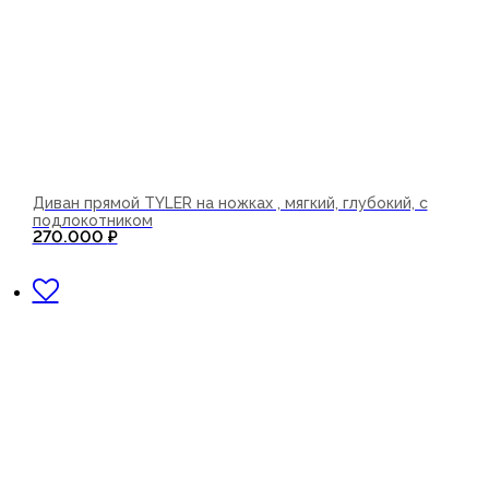
Диван прямой TYLER на ножках , мягкий, глубокий, с
подлокотником
270.000
₽
В корзину