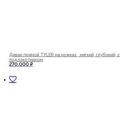
Диван прямой TYLER на ножках , мягкий, глубокий, с
подлокотником
270.000
₽
В корзину