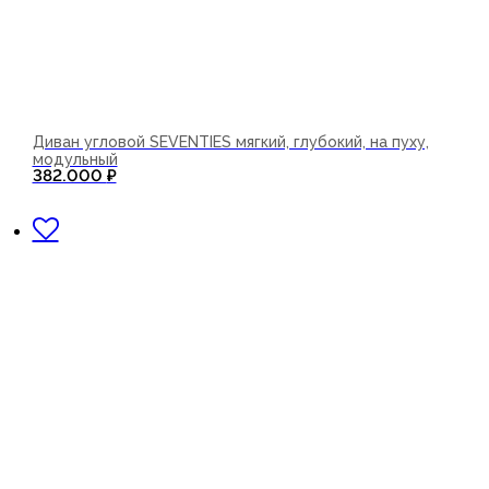
Диван угловой SEVENTIES мягкий, глубокий, на пуху,
модульный
382.000
₽
В корзину