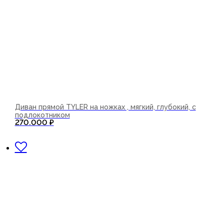
Диван прямой TYLER на ножках , мягкий, глубокий, с
подлокотником
270.000
₽
В корзину