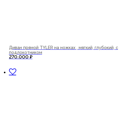
Диван прямой TYLER на ножках , мягкий, глубокий, с
подлокотником
270.000
₽
В корзину