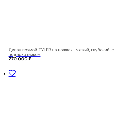
Диван прямой TYLER на ножках , мягкий, глубокий, с
подлокотником
270.000
₽
В корзину