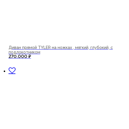
Диван прямой TYLER на ножках , мягкий, глубокий, с
подлокотником
270.000
₽
В корзину