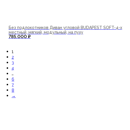
Без подлокотников Диван угловой BUDAPEST SOFT-4-х
местный, мягкий, модульный, на пуху
785.000
₽
В корзину
1
2
3
4
…
6
7
8
→