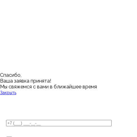
Ишим
Пермь
Абакан
Набережные Челны
Казань
Ростов-на-Дону
Алушта
Нефтеюганск
Калининград
Самара
Барнаул
Нижневартовск
Кемерово
Тюмень
Волгоград
Новосибирск
Кострома
Уфа
Воронеж
Новый Уренгой
Красноярск
Челябинск
Грозный
Нижний Новгород
Лангепас
Южно-Сахалинск
Дмитровск
Магнитогорск
Ялуторовск
Екатеринбург
Озерск
Спасибо,
Ваша заявка принята!
Мы свяжемся с вами в ближайшее время
Закрыть
У Вас остались вопросы?