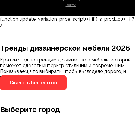
Войти
function update_variation_price_script() { if ( is_product() ) { ?
>
Заказать 3D-модель
Скачать каталог
Тренды дизайнерской мебели 2026
Мы пришлём ссылку для скачивания на
указанный номер
Краткий гид по трендам дизайнерской мебели, который
Я не робот
поможет сделать интерьер стильным и современным.
Я не робот
Показываем, что выбирать, чтобы выглядело дорого, и
чего избегать.
Скачать бесплатно
Выберите город
Москва
Заводоуковск
Мирный
Омск
Ижевск
Пенза
Санкт-Петербург
Муром