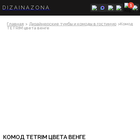
1
DIZAINAZONA
Главная
>
Дизайнерские тумбы и комоды в гостиную
>Комод
TETRIM цвета венге
КОМОД TETRIM ЦВЕТА ВЕНГЕ