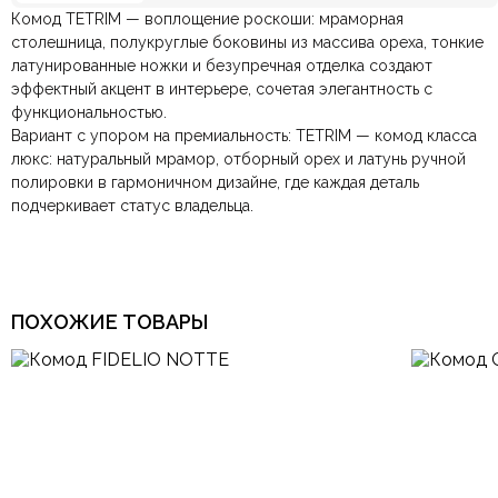
Комод TETRIM — воплощение роскоши: мраморная
Отзывов ещё нет. Напишите первым.
Цвет
Белый, Бронза, Венге
столешница, полукруглые боковины из массива ореха, тонкие
латунированные ножки и безупречная отделка создают
эффектный акцент в интерьере, сочетая элегантность с
По всей России:
Оплата в салоне-магазине
отправляем через транспортную
— наличными или картой
Гостиная, Коридор,
Комната
Прихожая, Спальня
функциональностью.
компанию
при самовывозе.
СДЭК
. Срок доставки —
до 7 дней
.
Вариант с упором на премиальность: TETRIM — комод класса
По Москве и Санкт-Петербургу:
Безналичная оплата по счёту
— для юридических и
быстрая
Керамогранит, МДФ,
Материал
люкс: натуральный мрамор, отборный орех и латунь ручной
Яндекс.Доставка
физических лиц.
— доставка в день заказа.
Шпон
полировки в гармоничном дизайне, где каждая деталь
Онлайн оплата картой
— быстрая и безопасная через
Ваша общая оценка
подчеркивает статус владельца.
сайт.
Размеры ШxГxВ
1200х480х90 мм.
Заголовок вашего отзыва
Страна производитель
Китай
ПОХОЖИЕ ТОВАРЫ
Тип продажи
Под заказ
Ваш отзыв
Ваше имя
Ваша эл.почта
Этот отзыв основан на моём опыте и выражает моё личное