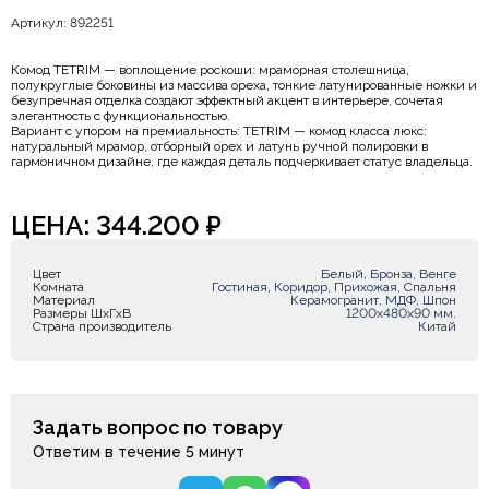
Артикул: 892251
Комод TETRIM — воплощение роскоши: мраморная столешница,
полукруглые боковины из массива ореха, тонкие латунированные ножки и
безупречная отделка создают эффектный акцент в интерьере, сочетая
элегантность с функциональностью.
Вариант с упором на премиальность: TETRIM — комод класса люкс:
натуральный мрамор, отборный орех и латунь ручной полировки в
гармоничном дизайне, где каждая деталь подчеркивает статус владельца.
ЦЕНА:
344.200
₽
Цвет
Белый, Бронза, Венге
Комната
Гостиная, Коридор, Прихожая, Спальня
Материал
Керамогранит, МДФ, Шпон
Размеры ШxГxВ
1200х480х90 мм.
Страна производитель
Китай
Задать вопрос по товару
Ответим в течение 5 минут