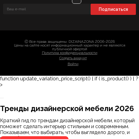
Ⓒ Все права защищены. DIZAINAZONA 2006-2026
Цены на сайте носят информационный характер и не являются
публичной офертой
Политика конфиденциальности
Создать аккаунт
Войти
function update_variation_price_script() { if ( is_product() ) { ?
>
Заказать 3D-модель
Скачать каталог
Тренды дизайнерской мебели 2026
Мы пришлём ссылку для скачивания на
указанный номер
Краткий гид по трендам дизайнерской мебели, который
Я не робот
поможет сделать интерьер стильным и современным.
Я не робот
Показываем, что выбирать, чтобы выглядело дорого, и
чего избегать.