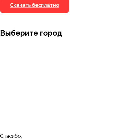
Скачать бесплатно
Выберите город
Москва
Заводоуковск
Мирный
Омск
Ижевск
Пенза
Санкт-Петербург
Муром
Ишим
Пермь
Абакан
Набережные Челны
Казань
Ростов-на-Дону
Алушта
Нефтеюганск
Калининград
Самара
Барнаул
Нижневартовск
Кемерово
Тюмень
Волгоград
Новосибирск
Кострома
Уфа
Воронеж
Новый Уренгой
Красноярск
Челябинск
Грозный
Нижний Новгород
Лангепас
Южно-Сахалинск
Дмитровск
Магнитогорск
Ялуторовск
Екатеринбург
Озерск
Спасибо,