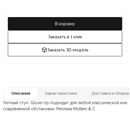
В корзину
Заказать в 1 клик
Заказать 3D-модель
Описание
Характеристики
Доставка и сборка
Уютный стул Glove-Up подходит для любой классической или
Отзывов ещё нет. Напишите первым.
Тип стула
Обеденный
современной обстановки. Реплика Molteni & C
По всей России:
Оплата в салоне-магазине
отправляем через транспортную
— наличными или картой
Материал
Металл, Экокожа
компанию
при самовывозе.
СДЭК
. Срок доставки —
до 7 дней
.