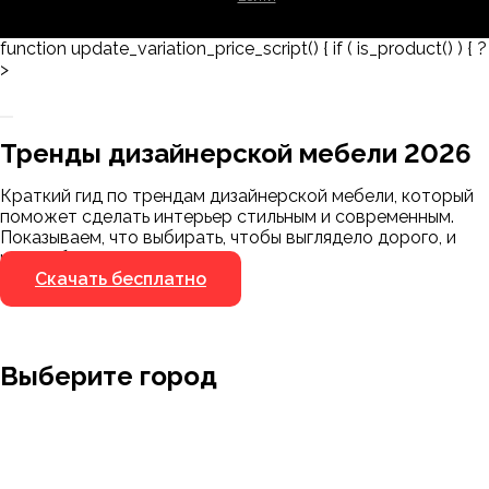
function update_variation_price_script() { if ( is_product() ) { ?
>
Заказать 3D-модель
Скачать каталог
Тренды дизайнерской мебели 2026
Мы пришлём ссылку для скачивания на
указанный номер
Краткий гид по трендам дизайнерской мебели, который
Я не робот
поможет сделать интерьер стильным и современным.
Я не робот
Показываем, что выбирать, чтобы выглядело дорого, и
чего избегать.
Скачать бесплатно
Выберите город
Москва
Заводоуковск
Мирный
Омск
Ижевск
Пенза
Санкт-Петербург
Муром
Ишим
Пермь
Абакан
Набережные Челны