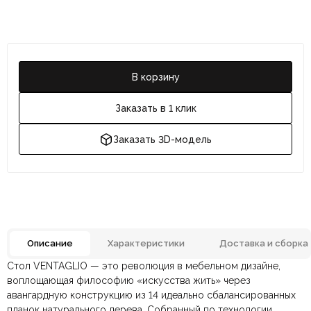
В корзину
Заказать в 1 клик
Заказать 3D-модель
Описание
Характеристики
Доставка и сборка
Стол VENTAGLIO — это революция в мебельном дизайне,
Отзывов ещё нет. Напишите первым.
Материал
Дерево
воплощающая философию «искусства жить» через
авангардную конструкцию из 14 идеально сбалансированных
планок натурального дерева. Собранный по технологии
По всей России:
Оплата в салоне-магазине
отправляем через транспортную
— наличными или картой