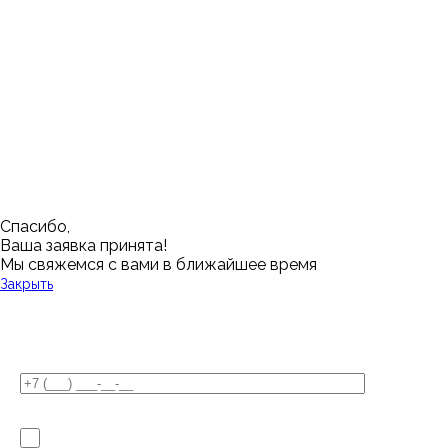
Казань
Ростов-на-Дону
Алушта
Нефтеюганск
Калининград
Самара
Барнаул
Нижневартовск
Кемерово
Тюмень
Волгоград
Новосибирск
Кострома
Уфа
Воронеж
Новый Уренгой
Красноярск
Челябинск
Грозный
Нижний Новгород
Лангепас
Южно-Сахалинск
Дмитровск
Магнитогорск
Ялуторовск
Екатеринбург
Озерск
Спасибо,
Ваша заявка принята!
Мы свяжемся с вами в ближайшее время
Закрыть
У Вас остались вопросы?
Я не робот