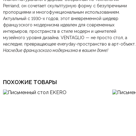
Размеры ШxГxВ
1800х1200х730 мм.
Perriand, он сочетает скульптурную форму с безупречными
компанию
при самовывозе.
СДЭК
. Срок доставки —
до 7 дней
.
пропорциями и многофункциональным использованием.
По Москве и Санкт-Петербургу:
Безналичная оплата по счёту
— для юридических и
быстрая
Цвет
Черный
Актуальный с 1930-х годов, этот вневременной шедевр
Яндекс.Доставка
физических лиц.
— доставка в день заказа.
французского модернизма идеален для современных
Онлайн оплата картой
— быстрая и безопасная через
Ваша общая оценка
интерьеров, пространств в стиле модерн и ценителей
сайт.
Материал столешницы
Шпон
музейного уровня дизайна. VENTAGLIO — не просто стол, а
Заголовок вашего отзыва
наследие, превращающее everyday-пространство в арт-объект.
Итальянский, Кантри,
Наследие французского модернизма в вашем доме!
Лофт, Минимализм,
Модерн, Прованс,
Стиль
Скандинавский,
Современный, Хай-тек,
Эклектика
Ваш отзыв
Ваше имя
Ваша эл.почта
ПОХОЖИЕ ТОВАРЫ
Комната
Гостиная, Кабинет
Тип продажи
В наличии
Этот отзыв основан на моём опыте и выражает моё личное
мнение.
​
Отправить отзыв