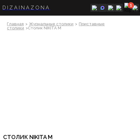
1
DIZAINAZONA
Главная
>
Журнальные столики
>
Приставные
столики
>Столик NIKITA M
СТОЛИК NIKITA M