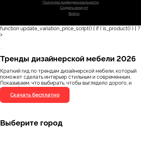
Политика конфиденциальности
Создать аккаунт
Войти
function update_variation_price_script() { if ( is_product() ) { ?
>
Заказать 3D-модель
Скачать каталог
Тренды дизайнерской мебели 2026
Мы пришлём ссылку для скачивания на
указанный номер
Краткий гид по трендам дизайнерской мебели, который
Я не робот
поможет сделать интерьер стильным и современным.
Я не робот
Показываем, что выбирать, чтобы выглядело дорого, и
чего избегать.
Скачать бесплатно
Выберите город
Москва
Заводоуковск
Мирный
Омск