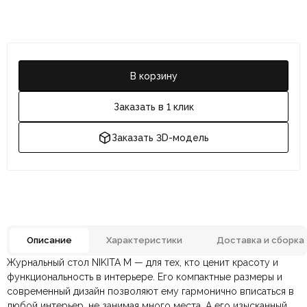
В корзину
Заказать в 1 клик
Заказать 3D-модель
Описание
Характеристики
Доставка и сборка
Журнальный стол NIKITA M — для тех, кто ценит красоту и
Отзывов ещё нет. Напишите первым.
Цвет
Белый, Хром
функциональность в интерьере. Его компактные размеры и
современный дизайн позволяют ему гармонично вписаться в
любой интерьер, не занимая много места. А его изысканный
По всей России:
Оплата в салоне-магазине
отправляем через транспортную
— наличными или картой
Металл, Натуральный