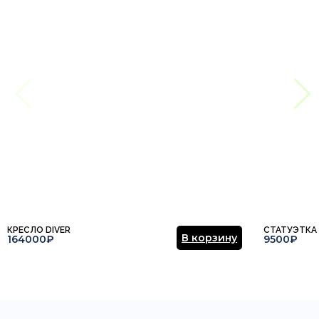
КРЕСЛО DIVER
СТАТУЭТКА
В корзину
164000₽
9500₽