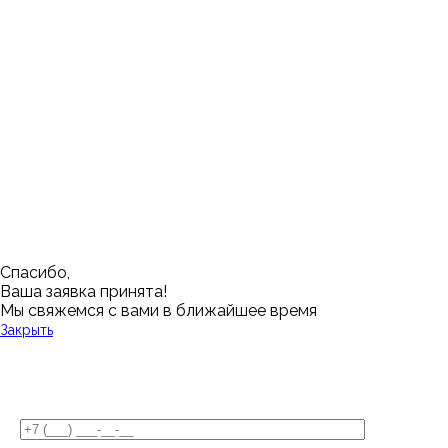
Ижевск
Пенза
Санкт-Петербург
Муром
Ишим
Пермь
Абакан
Набережные Челны
Казань
Ростов-на-Дону
Алушта
Нефтеюганск
Калининград
Самара
Барнаул
Нижневартовск
Кемерово
Тюмень
Волгоград
Новосибирск
Кострома
Уфа
Воронеж
Новый Уренгой
Красноярск
Челябинск
Грозный
Нижний Новгород
Лангепас
Южно-Сахалинск
Дмитровск
Магнитогорск
Ялуторовск
Екатеринбург
Озерск
Спасибо,
Ваша заявка принята!
Мы свяжемся с вами в ближайшее время
Закрыть
У Вас остались вопросы?