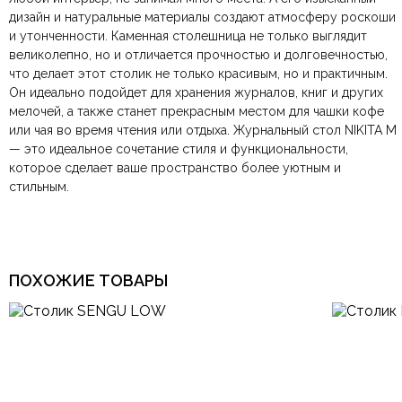
Материал
камень
дизайн и натуральные материалы создают атмосферу роскоши
компанию
при самовывозе.
СДЭК
. Срок доставки —
до 7 дней
.
и утонченности. Каменная столешница не только выглядит
По Москве и Санкт-Петербургу:
Безналичная оплата по счёту
— для юридических и
быстрая
Размеры ШxГxВ
600х600х420 мм.
великолепно, но и отличается прочностью и долговечностью,
Яндекс.Доставка
физических лиц.
— доставка в день заказа.
что делает этот столик не только красивым, но и практичным.
Онлайн оплата картой
— быстрая и безопасная через
Ваша общая оценка
Он идеально подойдет для хранения журналов, книг и других
сайт.
Современный,
Тип дизайна
Итальянский, Модерн
мелочей, а также станет прекрасным местом для чашки кофе
Заголовок вашего отзыва
или чая во время чтения или отдыха. Журнальный стол NIKITA M
Арт-Деко, Итальянский,
— это идеальное сочетание стиля и функциональности,
Лофт, Минимализм,
Стиль
Модерн, Скандинавский,
которое сделает ваше пространство более уютным и
Современный, Хай-тек,
стильным.
Эклектика
Ваш отзыв
Ваше имя
Ваша эл.почта
Тип продажи
В наличии
ПОХОЖИЕ ТОВАРЫ
Этот отзыв основан на моём опыте и выражает моё личное
мнение.
​
Отправить отзыв