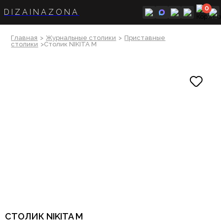
0
DIZAINAZONA
Главная
>
Журнальные столики
>
Приставные
столики
>Столик NIKITA M
СТОЛИК NIKITA M