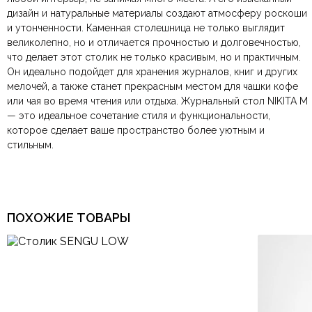
Материал
камень
дизайн и натуральные материалы создают атмосферу роскоши
компанию
при самовывозе.
СДЭК
. Срок доставки —
до 7 дней
.
и утонченности. Каменная столешница не только выглядит
По Москве и Санкт-Петербургу:
Безналичная оплата по счёту
— для юридических и
быстрая
Размеры ШxГxВ
600х600х420 мм.
великолепно, но и отличается прочностью и долговечностью,
Яндекс.Доставка
физических лиц.
— доставка в день заказа.
что делает этот столик не только красивым, но и практичным.
Онлайн оплата картой
— быстрая и безопасная через
Ваша общая оценка
Он идеально подойдет для хранения журналов, книг и других
сайт.
Современный,
Тип дизайна
Итальянский, Модерн
мелочей, а также станет прекрасным местом для чашки кофе
Заголовок вашего отзыва
или чая во время чтения или отдыха. Журнальный стол NIKITA M
Арт-Деко, Итальянский,
— это идеальное сочетание стиля и функциональности,
Лофт, Минимализм,
Стиль
Модерн, Скандинавский,
которое сделает ваше пространство более уютным и
Современный, Хай-тек,
стильным.
Эклектика
Ваш отзыв
Ваше имя
Ваша эл.почта
Тип продажи
В наличии
ПОХОЖИЕ ТОВАРЫ
Этот отзыв основан на моём опыте и выражает моё личное
мнение.
​
Отправить отзыв