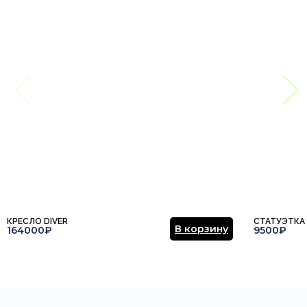
КРЕСЛО DIVER
СТАТУЭТКА
В корзину
164000₽
9500₽