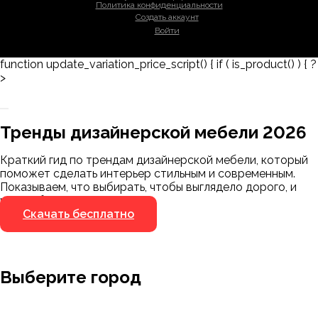
Политика конфиденциальности
Создать аккаунт
Войти
function update_variation_price_script() { if ( is_product() ) { ?
>
Заказать 3D-модель
Скачать каталог
Тренды дизайнерской мебели 2026
Мы пришлём ссылку для скачивания на
указанный номер
Краткий гид по трендам дизайнерской мебели, который
Я не робот
поможет сделать интерьер стильным и современным.
Я не робот
Показываем, что выбирать, чтобы выглядело дорого, и
чего избегать.
Скачать бесплатно
Выберите город
Москва
Заводоуковск
Мирный
Омск