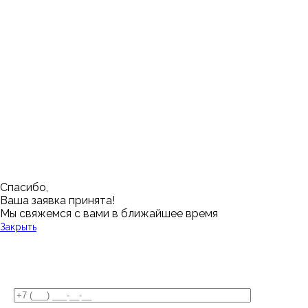
Ижевск
Пенза
Санкт-Петербург
Муром
Ишим
Пермь
Абакан
Набережные Челны
Казань
Ростов-на-Дону
Алушта
Нефтеюганск
Калининград
Самара
Барнаул
Нижневартовск
Кемерово
Тюмень
Волгоград
Новосибирск
Кострома
Уфа
Воронеж
Новый Уренгой
Красноярск
Челябинск
Грозный
Нижний Новгород
Лангепас
Южно-Сахалинск
Дмитровск
Магнитогорск
Ялуторовск
Екатеринбург
Озерск
Спасибо,
Ваша заявка принята!
Мы свяжемся с вами в ближайшее время
Закрыть
У Вас остались вопросы?