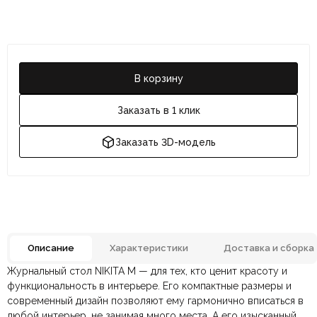
В корзину
Заказать в 1 клик
Заказать 3D-модель
Описание
Характеристики
Доставка и сборка
Журнальный стол NIKITA M — для тех, кто ценит красоту и
Отзывов ещё нет. Напишите первым.
Цвет
Белый, Хром
функциональность в интерьере. Его компактные размеры и
современный дизайн позволяют ему гармонично вписаться в
любой интерьер, не занимая много места. А его изысканный
По всей России:
Оплата в салоне-магазине
отправляем через транспортную
— наличными или картой
Металл, Натуральный