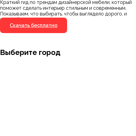
Краткий гид по трендам дизайнерской мебели, который
Я не робот
поможет сделать интерьер стильным и современным.
Я не робот
Показываем, что выбирать, чтобы выглядело дорого, и
чего избегать.
Скачать бесплатно
Выберите город
Москва
Заводоуковск
Мирный
Омск
Ижевск
Пенза
Санкт-Петербург
Муром
Ишим
Пермь
Абакан
Набережные Челны
Казань
Ростов-на-Дону
Алушта
Нефтеюганск
Калининград
Самара
Барнаул
Нижневартовск
Кемерово
Тюмень
Волгоград
Новосибирск
Кострома
Уфа
Воронеж
Новый Уренгой
Красноярск
Челябинск
Грозный
Нижний Новгород
Лангепас
Южно-Сахалинск
Дмитровск
Магнитогорск
Ялуторовск
Екатеринбург
Озерск