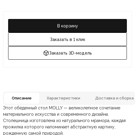
В корзину
Заказать в 1 клик
Заказать 3D-модель
Описание
Характеристики
Доставка и сборка
Этот обеденный стол MOLLY — великолепное сочетание
Массив, Металл, Мрамор
Отзывов ещё нет. Напишите первым.
Материал
материального искусства и современного дизайна.
натуральный
Столешница изготовлена ​​из натурального мрамора, каждая
прожилка которого напоминает абстрактную картину,
По всей России:
Оплата в салоне-магазине
отправляем через транспортную
— наличными или картой
Бронза, Светло-серый,
Цвет
Черный
рожденную самой природой.
компанию
при самовывозе.
СДЭК
. Срок доставки —
до 7 дней
.