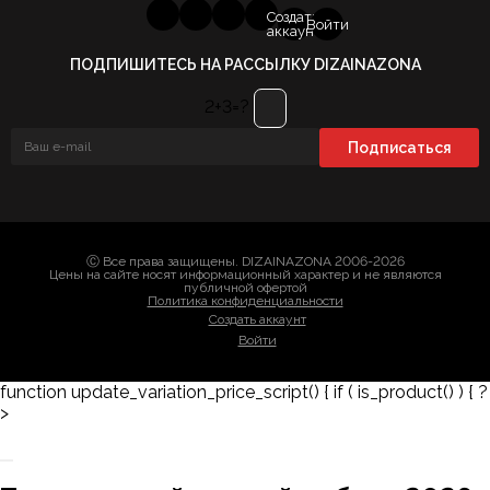
Создать
Войти
аккаунт
ПОДПИШИТЕСЬ НА РАССЫЛКУ DIZAINAZONA
2+3=?
Ⓒ Все права защищены. DIZAINAZONA 2006-2026
Цены на сайте носят информационный характер и не являются
публичной офертой
Политика конфиденциальности
Создать аккаунт
Войти
function update_variation_price_script() { if ( is_product() ) { ?
>
Заказать 3D-модель
Скачать каталог