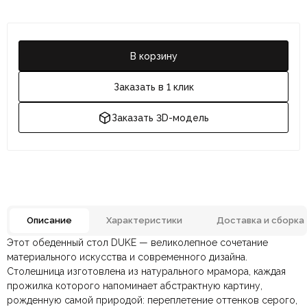
В корзину
Заказать в 1 клик
Заказать 3D-модель
Описание
Характеристики
Доставка и сборка
Этот обеденный стол DUKE — великолепное сочетание
Мрамор натуральный,
Отзывов ещё нет. Напишите первым.
материального искусства и современного дизайна.
Материал
Орех, Регенерированная
кожа
Столешница изготовлена ​​из натурального мрамора, каждая
прожилка которого напоминает абстрактную картину,
По всей России:
Оплата в салоне-магазине
отправляем через транспортную
— наличными или картой
Цвет
Бежевый, Орех
рожденную самой природой: переплетение оттенков серого,
компанию
при самовывозе.
СДЭК
. Срок доставки —
до 7 дней
.