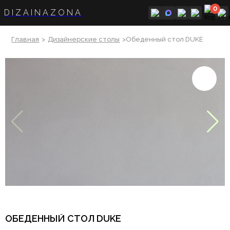
0
DIZAINAZONA
Главная
>
Дизайнерские столы
>Обеденный стол DUKE
ОБЕДЕННЫЙ СТОЛ DUKE