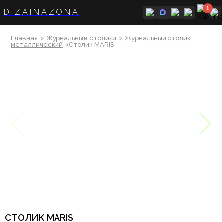
1
DIZAINAZONA
Главная
>
Журнальные столики
>
Журнальный столик
металлический
>Столик MARIS
СТОЛИК MARIS