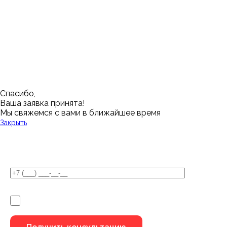
Нижневартовск
Кемерово
Тюмень
Волгоград
Новосибирск
Кострома
Уфа
Воронеж
Новый Уренгой
Красноярск
Челябинск
Грозный
Нижний Новгород
Лангепас
Южно-Сахалинск
Дмитровск
Магнитогорск
Ялуторовск
Екатеринбург
Озерск
Спасибо,
Ваша заявка принята!
Мы свяжемся с вами в ближайшее время
Закрыть
У Вас остались вопросы?
Я не робот