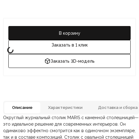
В корзину
Заказать в 1 клик
Заказать 3D-модель
Описание
Характеристики
Доставка и сборка
Округлый журнальный столик MARIS с каменной столешницей—
Отзывов ещё нет. Напишите первым.
Цвет
Серый, Хром
это идеальное решение для современных интерьеров. Он
одинаково эффектно смотрится как в одиночном экземпляре,
так и в составе композиций. Столик с овальной столешницей
По всей России:
Оплата в салоне-магазине
отправляем через транспортную
— наличными или картой
Металл, Натуральный