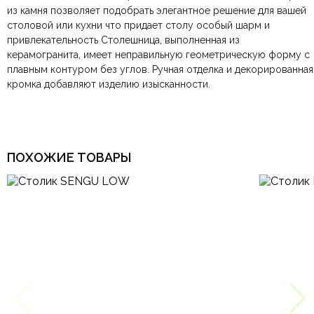
Материал
камень
из камня позволяет подобрать элегантное решение для вашей
компанию
при самовывозе.
СДЭК
. Срок доставки —
до 7 дней
.
столовой или кухни что придает столу особый шарм и
По Москве и Санкт-Петербургу:
Безналичная оплата по счёту
— для юридических и
быстрая
Размеры ШxГxВ
1400х800х420 мм.
привлекательность Столешница, выполненная из
Яндекс.Доставка
физических лиц.
— доставка в день заказа.
керамогранита, имеет неправильную геометрическую форму с
Онлайн оплата картой
— быстрая и безопасная через
Ваша общая оценка
плавным контуром без углов. Ручная отделка и декорированная
сайт.
Современный,
Тип дизайна
Итальянский, Модерн
кромка добавляют изделию изысканности.
Заголовок вашего отзыва
Арт-Деко, Итальянский,
Классический, Лофт,
Минимализм, Модерн,
Стиль
Скандинавский,
Современный, Хай-тек,
ПОХОЖИЕ ТОВАРЫ
Эклектика
Ваш отзыв
Ваше имя
Ваша эл.почта
Тип продажи
Под заказ
Этот отзыв основан на моём опыте и выражает моё личное
мнение.
​
Отправить отзыв