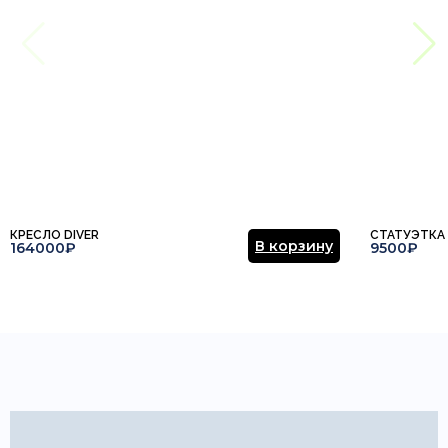
КРЕСЛО DIVER
СТАТУЭТКА
В корзину
164000₽
9500₽