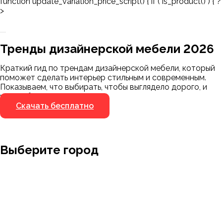
function update_variation_price_script() { if ( is_product() ) { ?
>
Заказать 3D-модель
Скачать каталог
Тренды дизайнерской мебели 2026
Мы пришлём ссылку для скачивания на
указанный номер
Краткий гид по трендам дизайнерской мебели, который
Я не робот
поможет сделать интерьер стильным и современным.
Я не робот
Показываем, что выбирать, чтобы выглядело дорого, и
чего избегать.
Скачать бесплатно
Выберите город
Москва
Заводоуковск
Мирный
Омск
Ижевск
Пенза
Санкт-Петербург
Муром
Ишим
Пермь
Абакан
Набережные Челны
Казань
Ростов-на-Дону
Алушта
Нефтеюганск
Калининград
Самара
Барнаул