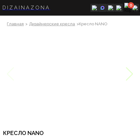
0
DIZAINAZONA
Главная
>
Дизайнерские кресла
>Кресло NANO
КРЕСЛО NANO