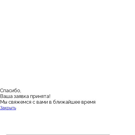
Москва
Заводоуковск
Мирный
Омск
Ижевск
Пенза
Санкт-Петербург
Муром
Ишим
Пермь
Абакан
Набережные Челны
Казань
Ростов-на-Дону
Алушта
Нефтеюганск
Калининград
Самара
Барнаул
Нижневартовск
Кемерово
Тюмень
Волгоград
Новосибирск
Кострома
Уфа
Воронеж
Новый Уренгой
Красноярск
Челябинск
Грозный
Нижний Новгород
Лангепас
Южно-Сахалинск
Дмитровск
Магнитогорск
Ялуторовск
Екатеринбург
Озерск
Спасибо,
Ваша заявка принята!
Мы свяжемся с вами в ближайшее время
Закрыть
У Вас остались вопросы?