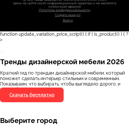
Цены на сайте носят информационный характер и не являются
публичной офертой
Политика конфиденциальности
Создать аккаунт
Войти
function update_variation_price_script() { if ( is_product() ) { ?
>
Заказать 3D-модель
Скачать каталог
Тренды дизайнерской мебели 2026
Мы пришлём ссылку для скачивания на
указанный номер
Краткий гид по трендам дизайнерской мебели, который
Я не робот
поможет сделать интерьер стильным и современным.
Я не робот
Показываем, что выбирать, чтобы выглядело дорого, и
чего избегать.
Скачать бесплатно
Выберите город