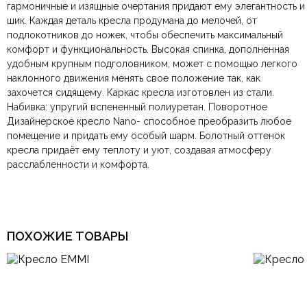
Отзывов ещё нет. Напишите первым.
Материал
Кожа, Металл
гармоничные и изящные очертания придают ему элегантность и
шик. Каждая деталь кресла продумана до мелочей, от
подлокотников до ножек, чтобы обеспечить максимальный
По всей России:
Оплата в салоне-магазине
отправляем через транспортную
— наличными или картой
Размеры ШxГxВ
850х900х1090мм.
комфорт и функциональность. Высокая спинка, дополненная
компанию
при самовывозе.
СДЭК
. Срок доставки —
до 7 дней
.
удобным крупным подголовником, может с помощью легкого
По Москве и Санкт-Петербургу:
Безналичная оплата по счёту
— для юридических и
быстрая
Цвет
Бежевый
наклонного движения менять свое положение так, как
Яндекс.Доставка
физических лиц.
— доставка в день заказа.
захочется сидящему. Каркас кресла изготовлен из стали.
Онлайн оплата картой
— быстрая и безопасная через
Ваша общая оценка
Набивка: упругий вспененный полиуретан. Поворотное
сайт.
С мягким сиденьем, С
Конструкция
оттоманкой
Дизайнерское кресло Nano- способное преобразить любое
Заголовок вашего отзыва
помещение и придать ему особый шарм. Болотный оттенок
кресла придаёт ему теплоту и уют, создавая атмосферу
Подлокотники
С подлокотниками
расслабленности и комфорта.
Спинка
С высокой спинкой
Ваш отзыв
Ваше имя
Ваша эл.почта
Форма
Нестандартная
ПОХОЖИЕ ТОВАРЫ
Гардеробная, Гостиная,
Комната
Детская, Кабинет, Спальня
Этот отзыв основан на моём опыте и выражает моё личное
мнение.
​
Итальянский, Минимализм,
Стиль
Модерн, Современный,