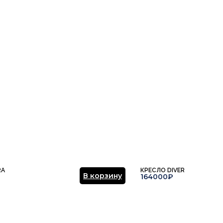
Ваша эл.почта
ние.
​
Отправить отзыв
RA
КРЕСЛО DIVER
В корзину
164000₽