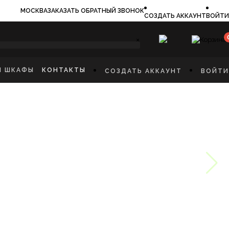
МОСКВА
ЗАКАЗАТЬ ОБРАТНЫЙ ЗВОНОК
СОЗДАТЬ АККАУНТ
ВОЙТИ
×
И ШКАФЫ
КОНТАКТЫ
СОЗДАТЬ АККАУНТ
ВОЙТИ
ИЛЬНИКИ
И
ФЫ
КАЯ МЕБЕЛЬ
Ы
СТИННУЮ
ННУЮ КОМНАТУ
И