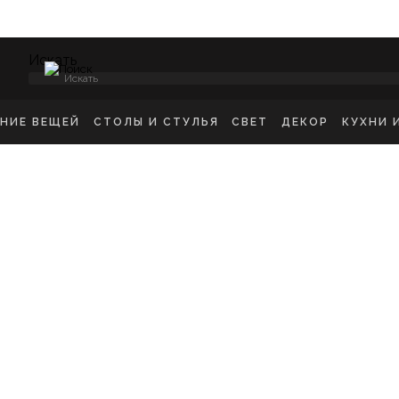
Искать
ЕНИЕ ВЕЩЕЙ
СТОЛЫ И СТУЛЬЯ
СВЕТ
ДЕКОР
КУХНИ 
НСОЛИ
СТУЛЬЯ ОБЕДЕННЫЕ
ПОТОЛОЧНЫЕ СВЕТ
ЗЕРКАЛА
КУХН
ИКРОВАТНЫЕ ТУМБЫ
СТУЛЬЯ БАРНЫЕ
БРА
КАРТИНЫ
ШКА
-ТУМБЫ
РАБОЧИЕ СТУЛЬЯ
ТОРШЕРЫ
КОВРЫ
ДЕТС
МОДЫ
СТОЛЫ ОБЕДЕННЫЕ
НАСТОЛЬНЫЕ ЛАМП
ВАЗЫ
В ГО
ЕЛЛАЖИ
СТОЛЫ ПИСЬМЕННЫЕ
СТАТУЭТКИ
В ВА
ШАЛКИ
ТУАЛЕТНЫЕ СТОЛЫ
ПОДСВЕЧНИК
ПРИКРОВАТНЫЕ СТОЛИКИ
КАШПО
ЖУРНАЛЬНЫЕ СТОЛИКИ
ПОДНОСЫ
СКАМЬИ