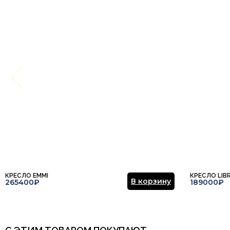
Ваше имя
Этот отзыв основан на моём опыте и выражает моё личное мне
КРЕСЛО EMMI
КРЕСЛО LIB
В корзину
265400₽
189000₽