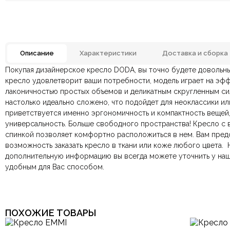
Описание
Характеристики
Доставка и сборка
Покупая дизайнерское кресло DODA, вы точно будете довольны
Материал
Отзывов ещё нет. Напишите первым.
кресло удовлетворит ваши потребности, модель играет на эф
лаконичностью простых объемов и деликатным скругленным с
По всей России:
Оплата в салоне-магазине
отправляем через транспортную комп
— наличными или картой пр
Размеры ШxГxВ
настолько идеально сложено, что подойдет для неоклассики ил
По Москве и Санкт-Петербургу:
Безналичная оплата по счёту
— для юридических и физ
быстрая
Яндекс.Дост
приветствуется именно эргономичность и компактность вещей
Онлайн оплата картой
— быстрая и безопасная через са
Конструкция
На деревян
универсальность. Больше свободного пространства! Кресло с 
спинкой позволяет комфортно расположиться в нем. Вам пред
Спинка
возможность заказать кресло в ткани или коже любого цвета.
Н
Ваша общая оценка
дополнительную информацию вы всегда можете уточнить у на
Стиль
Арт-Деко, Итальянский, Минимализм, Мо
удобным для Вас способом.
Заголовок вашего отзыва
Тип продажи
ПОХОЖИЕ ТОВАРЫ
Ваш отзыв