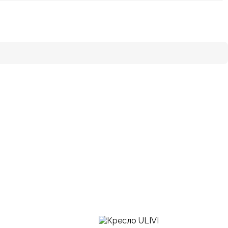
Синий
Лаундж-кресло
С подлокотниками
Высокие, Широкие
Гостиная
В наличии, Под заказ