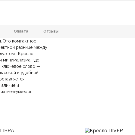
Оплата
Отзывы
. Это компактное
Ткань
Цвет
фектной разнице между
илуэтом.
анию
и самовывозе.
СДЭК
Кресло
. Срок доставки —
до 7 дней
.
780x980x870 мм.
Тип кресла
и минимализма, где
ических лиц.
авка
— доставка в день заказа.
, ключевое слово —
йт.
ных ножках, С мягким сиденьем
Подлокотники
высокой и удобной
оставляется
С высокой спинкой
Форма
аличие и
ших менеджеров
дерн, Современный, Эклектика
Комната