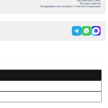
780x980x870 мм.
Лаундж-кресло
На деревянных ножках, С мягким сиденьем