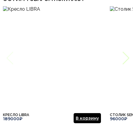
КРЕСЛО LIBRA
СТОЛИК SE
В корзину
189000₽
96000₽