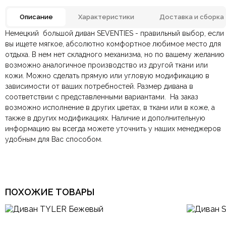
Описание
Характеристики
Доставка и сборка
Немецкий большой диван SEVENTIES - правильный выбор, если
Антивандальная ткань,
Отзывов ещё нет. Напишите первым.
вы ищете мягкое, абсолютно комфортное любимое место для
Материал
Бархат, Замша, Кожа,
Ткань
отдыха.
В нем нет складного механизма, но по вашему желанию
возможно аналогичное производство из другой ткани или
По всей России:
Оплата в салоне-магазине
отправляем через транспортную
— наличными или картой
Искусственный лебяжий
Наполнение
кожи. Можно сделать прямую или угловую модификацию в
компанию
при самовывозе.
СДЭК
. Срок доставки —
до 7 дней
.
пух
зависимости от ваших потребностей. Размер дивана в
По Москве и Санкт-Петербургу:
Безналичная оплата по счёту
— для юридических и
быстрая
соответствии с представленными вариантами.
Яндекс.Доставка
физических лиц.
— доставка в день заказа.
Без ножек, Модульная
На заказ
Конструкция
система
возможно исполнение в других цветах, в ткани или в коже, а
Онлайн оплата картой
— быстрая и безопасная через
Ваша общая оценка
также в других модификациях. Наличие и дополнительную
сайт.
Бежевый, Белый,
информацию вы всегда можете уточнить у наших менеджеров
Заголовок вашего отзыва
Цвет
Оранжевый, Темно-синий,
широкий ассортимент
удобным для Вас способом.
2400x1280x820 мм.,
РАЗМЕР
3200x1280x820 мм.,
3250x1630x820 мм.
Ваш отзыв
Трехместные,
Количество мест
ПОХОЖИЕ ТОВАРЫ
Четырехместные и более
Ваше имя
Ваша эл.почта
Большие, П-образные,
Форма
Прямые, Угловые