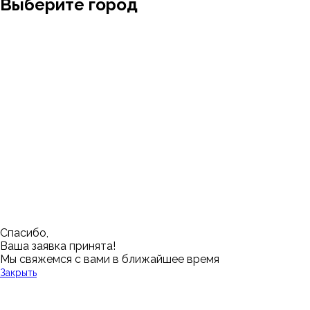
Выберите город
Москва
Заводоуковск
Мирный
Омск
Ижевск
Пенза
Санкт-Петербург
Муром
Ишим
Пермь
Абакан
Набережные Челны
Казань
Ростов-на-Дону
Алушта
Нефтеюганск
Калининград
Самара
Барнаул
Нижневартовск
Кемерово
Тюмень
Волгоград
Новосибирск
Кострома
Уфа
Воронеж
Новый Уренгой
Красноярск
Челябинск
Грозный
Нижний Новгород
Лангепас
Южно-Сахалинск
Дмитровск
Магнитогорск
Ялуторовск
Екатеринбург
Озерск
Спасибо,
Ваша заявка принята!
Мы свяжемся с вами в ближайшее время
Закрыть
У Вас остались вопросы?