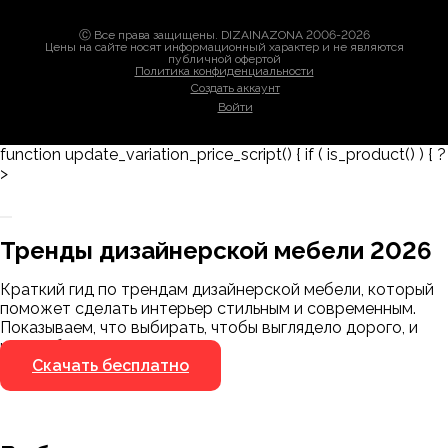
Ⓒ Все права защищены. DIZAINAZONA 2006-2026
Цены на сайте носят информационный характер и не являются
публичной офертой
Политика конфиденциальности
Создать аккаунт
Войти
function update_variation_price_script() { if ( is_product() ) { ?
>
Заказать 3D-модель
Скачать каталог
Тренды дизайнерской мебели 2026
Мы пришлём ссылку для скачивания на
указанный номер
Краткий гид по трендам дизайнерской мебели, который
Я не робот
поможет сделать интерьер стильным и современным.
Я не робот
Показываем, что выбирать, чтобы выглядело дорого, и
чего избегать.
Скачать бесплатно