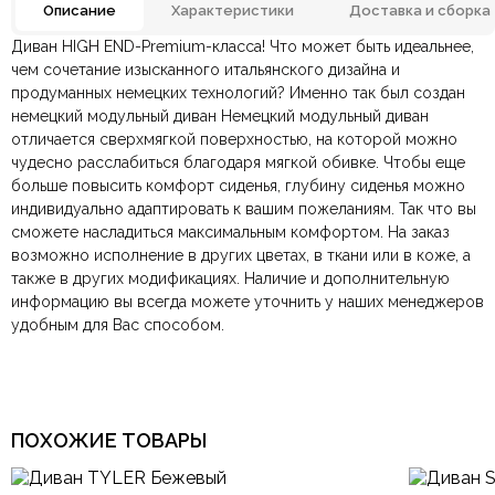
Описание
Характеристики
Доставка и сборка
Диван HIGH END-Premium-класса! Что может быть идеальнее,
Антивандальная ткань,
Отзывов ещё нет. Напишите первым.
Материал
чем сочетание изысканного итальянского дизайна и
Кожа, Ткань
продуманных немецких технологий? Именно так был создан
немецкий модульный диван Немецкий модульный диван
По всей России:
Оплата в салоне-магазине
отправляем через транспортную
— наличными или картой
Цвет
Зеленый
отличается сверхмягкой поверхностью, на которой можно
компанию
при самовывозе.
СДЭК
. Срок доставки —
до 7 дней
.
чудесно расслабиться благодаря мягкой обивке. Чтобы еще
По Москве и Санкт-Петербургу:
Безналичная оплата по счёту
— для юридических и
быстрая
Наполнение
Параллон HR
больше повысить комфорт сиденья, глубину сиденья можно
Яндекс.Доставка
физических лиц.
— доставка в день заказа.
индивидуально адаптировать к вашим пожеланиям. Так что вы
Онлайн оплата картой
— быстрая и безопасная через
Ваша общая оценка
сможете насладиться максимальным комфортом. На заказ
сайт.
Модульная система, На
Конструкция
металлических ножках
возможно исполнение в других цветах, в ткани или в коже, а
Заголовок вашего отзыва
также в других модификациях. Наличие и дополнительную
информацию вы всегда можете уточнить у наших менеджеров
РАЗМЕР
4400х3000х910мм.
удобным для Вас способом.
Двухместные,
Количество мест
Трехместные,
Ваш отзыв
Четырехместные и более
Ваше имя
Ваша эл.почта
Форма
Прямые, Угловые
ПОХОЖИЕ ТОВАРЫ
Наличие спального
Без спального места