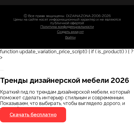
Ⓒ Все права защищены. DIZAINAZONA 2006-2026
Цены на сайте носят информационный характер и не являются
публичной офертой
Политика конфиденциальности
Создать аккаунт
Войти
function update_variation_price_script() { if ( is_product() ) { ?
>
Заказать 3D-модель
Скачать каталог
Тренды дизайнерской мебели 2026
Мы пришлём ссылку для скачивания на
указанный номер
Краткий гид по трендам дизайнерской мебели, который
Я не робот
поможет сделать интерьер стильным и современным.
Я не робот
Показываем, что выбирать, чтобы выглядело дорого, и
чего избегать.
Скачать бесплатно