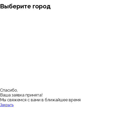
Выберите город
Москва
Заводоуковск
Мирный
Омск
Ижевск
Пенза
Санкт-Петербург
Муром
Ишим
Пермь
Абакан
Набережные Челны
Казань
Ростов-на-Дону
Алушта
Нефтеюганск
Калининград
Самара
Барнаул
Нижневартовск
Кемерово
Тюмень
Волгоград
Новосибирск
Кострома
Уфа
Воронеж
Новый Уренгой
Красноярск
Челябинск
Грозный
Нижний Новгород
Лангепас
Южно-Сахалинск
Дмитровск
Магнитогорск
Ялуторовск
Екатеринбург
Озерск
Спасибо,
Ваша заявка принята!
Мы свяжемся с вами в ближайшее время
Закрыть