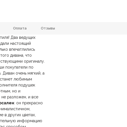
Оплата
Отзывы
тиля!
Два ведущих
2400х1200х900 мм.
Материал
здали настоящий
анию
и самовывозе.
лько впечатлились
СДЭК
. Срок доставки —
до 7 дней
.
Терракотовый
Наличие спального места
ого дивана, что
ических лиц.
авка
— доставка в день заказа.
етствующими оригиналу.
йт.
тные, Четырехместные и более
Конструкция
аши покупатели по
. Диван очень
мягкий, а
Прямые
Подлокотники
 станет любимым
полнителя подушек
Глубокие
Жесткость
ютным, но и
 не разложен, и все
рсален
: он прекрасно
Параллон HR
Комната
инималистичном,
е в других цветах,
дерн, Современный, Эклектика
Тип продажи
ительную информацию
Вас способом.