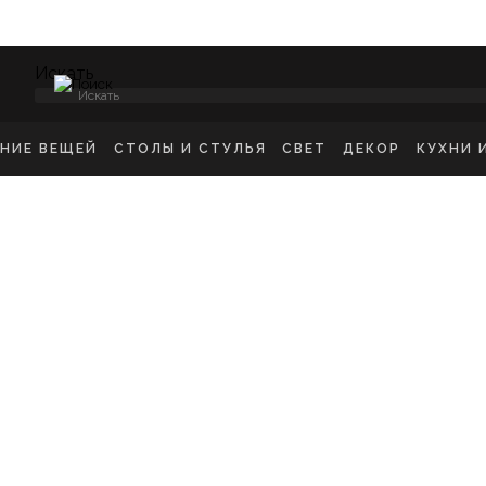
Искать
ЕНИЕ ВЕЩЕЙ
СТОЛЫ И СТУЛЬЯ
СВЕТ
ДЕКОР
КУХНИ 
НСОЛИ
СТУЛЬЯ ОБЕДЕННЫЕ
ПОТОЛОЧНЫЕ СВЕТ
ЗЕРКАЛА
КУХН
ИКРОВАТНЫЕ ТУМБЫ
СТУЛЬЯ БАРНЫЕ
БРА
КАРТИНЫ
ШКА
-ТУМБЫ
РАБОЧИЕ СТУЛЬЯ
ТОРШЕРЫ
КОВРЫ
ДЕТС
МОДЫ
СТОЛЫ ОБЕДЕННЫЕ
НАСТОЛЬНЫЕ ЛАМП
ВАЗЫ
В ГО
ЕЛЛАЖИ
СТОЛЫ ПИСЬМЕННЫЕ
СТАТУЭТКИ
В ВА
ШАЛКИ
ТУАЛЕТНЫЕ СТОЛЫ
ПОДСВЕЧНИК
ПРИКРОВАТНЫЕ СТОЛИКИ
КАШПО
ЖУРНАЛЬНЫЕ СТОЛИКИ
ПОДНОСЫ
СКАМЬИ