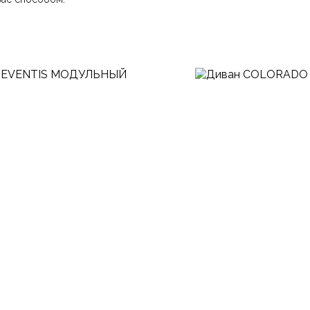
Ваша эл.почта
ние.
​
Отправить отзыв