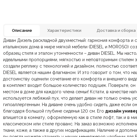
Описание
Характеристики
Доставка и сборка
Диван Дизель раскладной двухместный: гармония комфорта и с
РАЗМЕР
Отзывов ещё нет. Напишите первым.
итальянских дома в мире мягкой мебели (DIESEL и MOROSO) со
образец стиля и эталон утонченности – диван DIESEL.
По всей России:
Оплата в салоне-магазине
отправляем через транспортную комп
— наличными или картой пр
Мы насто
Цвет
идеальными пропорциями, мягкостью и неповторимым стилем эт
По Москве и Санкт-Петербургу:
Безналичная оплата по счёту
— для юридических и физ
быстрая
Яндекс.Дост
создали реплику с технологией и дизайном, полностью соотв
Онлайн оплата картой
— быстрая и безопасная через са
Количество мест
Двухместные, Трехмес
DIESEL является нашим флагманом. И это говорит о том, что н
достоинству оценили сочетание его комфорта и внешнего вида
Форма
в комплект входит большое количество подушек. Поверьте, он
Ваша общая оценка
местом в доме для каждого члена семьи! Кстати, в качестве на
Особенности
используется лебяжий пух, что делает диван не только очень у
Заголовок вашего отзыва
гипоаллергенным. На диване очень удобно сидеть, даже если он
благодаря большой глубине сиденья 120 см.
Его
дизайн униве
Наполнение
впишется в комнату, оформленную как в стиле лофт, так и в м
классическом или стиле прованс.
На заказ возможно исполнени
Стиль
Арт-Деко, Итальянский, Мо
ткани, коже, а также в других модификациях
.
Наличие и дополн
Ваш отзыв
вы всегда можете уточнить у наших менеджеров удобным для 