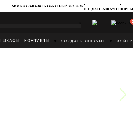
МОСКВА
ЗАКАЗАТЬ ОБРАТНЫЙ ЗВОНОК
СОЗДАТЬ АККАУНТ
ВОЙТИ
×
И ШКАФЫ
КОНТАКТЫ
СОЗДАТЬ АККАУНТ
ВОЙТИ
ИЛЬНИКИ
И
ФЫ
КАЯ МЕБЕЛЬ
Ы
СТИННУЮ
ННУЮ КОМНАТУ
И