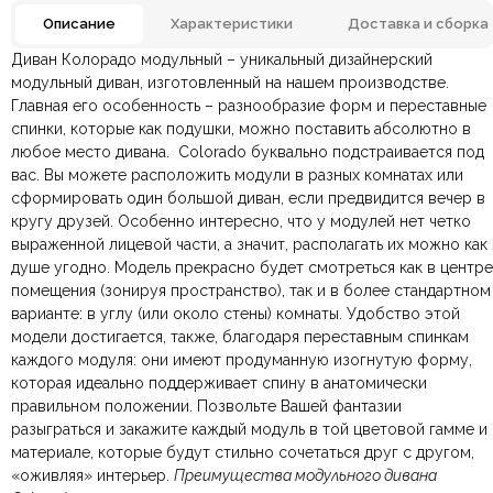
Описание
Характеристики
Доставка и сборка
Диван Колорадо модульный – уникальный дизайнерский
Антивандальная ткань,
Отзывов ещё нет. Напишите первым.
Материал
модульный диван, изготовленный на нашем производстве.
Замша, Кожа, Ткань
Главная его особенность – разнообразие форм и переставные
спинки, которые как подушки, можно поставить абсолютно в
По всей России:
Оплата в салоне-магазине
отправляем через транспортную
— наличными или картой
1600х1230х790 мм.,
Размеры ШxГxВ
2000х1230х790 мм.
любое место дивана.
компанию
при самовывозе.
СДЭК
Colorado буквально подстраивается под
. Срок доставки —
до 7 дней
.
вас. Вы можете расположить модули в разных комнатах или
По Москве и Санкт-Петербургу:
Безналичная оплата по счёту
— для юридических и
быстрая
Бежевый, Белый,
сформировать один большой диван, если предвидится вечер в
Яндекс.Доставка
физических лиц.
— доставка в день заказа.
Цвет
Оранжевый, Темно-синий,
широкий ассортимент
кругу друзей. Особенно интересно, что у модулей нет четко
Онлайн оплата картой
— быстрая и безопасная через
Ваша общая оценка
выраженной лицевой части, а значит, располагать их можно как
сайт.
Наполнение
Параллон HR
душе угодно. Модель прекрасно будет смотреться как в центре
Заголовок вашего отзыва
помещения (зонируя пространство), так и в более стандартном
варианте: в углу (или около стены) комнаты.
Удобство этой
Без каркаса, Без ножек,
Конструкция
Модульная система
модели достигается, также, благодаря переставным спинкам
каждого модуля: они имеют продуманную изогнутую форму,
Двухместные,
которая идеально поддерживает спину в анатомически
Количество мест
Трехместные,
Ваш отзыв
Четырехместные и более
правильном положении.
Позвольте Вашей фантазии
Ваше имя
Ваша эл.почта
разыграться и закажите каждый модуль в той цветовой гамме и
Большие, П-образные,
материале, которые будут стильно сочетаться друг с другом,
Форма
Прямые, Угловые
«оживляя» интерьер.
Преимущества модульного дивана