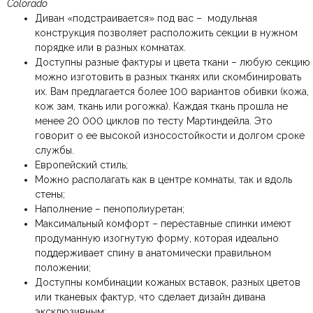
Colorado
Наличие спального
Без спального места
Этот отзыв основан на моём опыте и выражает моё личное
места
Диван «подстраивается» под вас – модульная
мнение.
​
конструкция позволяет расположить секции в нужном
порядке или в разных комнатах.
Жесткость
Мягкая
Доступны разные фактуры и цвета ткани – любую секцию
Отправить отзыв
можно изготовить в разных тканях или скомбинировать
С подлокотниками,
Подлокотники
их. Вам предлагается более 100 вариантов обивки (кожа,
Широкие
кож зам, ткань или рогожка). Каждая ткань прошла не
менее 20 000 циклов по тесту Мартиндейла. Это
Особенности
Глубокие
говорит о ее высокой износостойкости и долгом сроке
службы.
Итальянский,
Европейский стиль;
Классический,
Стиль
Минимализм, Модерн,
Можно располагать как в центре комнаты, так и вдоль
Современный
стены;
Наполнение – пенополиуретан;
Комната
Гостиная
Максимальный комфорт – переставные спинки имеют
продуманную изогнутую форму, которая идеально
Материал обивки для
поддерживает спину в анатомически правильном
Ткань
мягкой мебели
положении;
Доступны комбинации кожаных вставок, разных цветов
Тип продажи
Под заказ
или тканевых фактур, что сделает дизайн дивана
эксклюзивным;