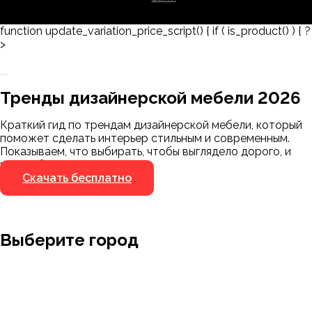
function update_variation_price_script() { if ( is_product() ) { ?
>
Заказать 3D-модель
Скачать каталог
Тренды дизайнерской мебели 2026
Мы пришлём ссылку для скачивания на
указанный номер
Краткий гид по трендам дизайнерской мебели, который
Я не робот
поможет сделать интерьер стильным и современным.
Я не робот
Показываем, что выбирать, чтобы выглядело дорого, и
чего избегать.
Скачать бесплатно
Выберите город
Москва
Заводоуковск
Мирный
Омск
Ижевск
Пенза
Санкт-Петербург
Муром
Ишим
Пермь
Абакан
Набережные Челны