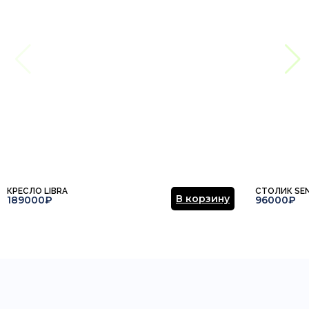
КРЕСЛО LIBRA
СТОЛИК SE
В корзину
189000₽
96000₽