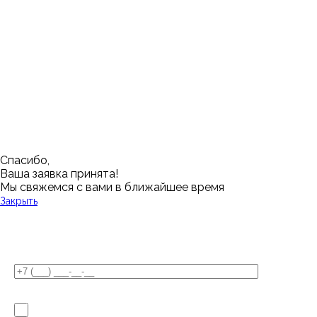
Казань
Ростов-на-Дону
Алушта
Нефтеюганск
Калининград
Самара
Барнаул
Нижневартовск
Кемерово
Тюмень
Волгоград
Новосибирск
Кострома
Уфа
Воронеж
Новый Уренгой
Красноярск
Челябинск
Грозный
Нижний Новгород
Лангепас
Южно-Сахалинск
Дмитровск
Магнитогорск
Ялуторовск
Екатеринбург
Озерск
Спасибо,
Ваша заявка принята!
Мы свяжемся с вами в ближайшее время
Закрыть
У Вас остались вопросы?
Я не робот