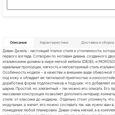
Описание
Характеристики
Доставка и сборка
Диван Дизель - настоящий эталон стиля и утонченности, которы
Материал
Антивандальная тк
Отзывов ещё нет. Напишите первым.
первого взгляда. Сотворен по мотивам дивана, созданного дв
итальянскими домами в мире мягкой мебели (DIESEL и MOROSO)
По всей России:
Оплата в салоне-магазине
отправляем через транспортную комп
— наличными или картой пр
идеальные пропорции, мягкость и неповторимый стиль итальянс
Конструкция
По Москве и Санкт-Петербургу:
Безналичная оплата по счёту
— для юридических и физ
быстрая
Модульная сист
Яндекс.Дост
Особенность модели – в качестве и внешнем виде обивочной т
Онлайн оплата картой
— быстрая и безопасная через са
под кожу
и обладает ее тактильной приятностью и износостойк
Количество мест
доработана форма подлокотников и подушек, что добавляет и
шарма.
Простой, но элегантный – так можно его описать. Его п
Ваша общая оценка
Наличие спального места
массивная конструкция позволяет дополнить интерьер комнат
стиле: от классики до модерна.
Отдельно стоит упомянуть, что
Заголовок вашего отзыва
Подлокотники
модульным, а значит, его можно составить так, как нужно вам 
помещение любой планировки. Диван очень мягкий, а в компле
Стиль
Итальянский, Лофт, Минимализм, Модерн