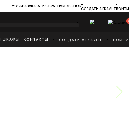
МОСКВА
ЗАКАЗАТЬ ОБРАТНЫЙ ЗВОНОК
СОЗДАТЬ АККАУНТ
ВОЙТИ
×
И ШКАФЫ
КОНТАКТЫ
СОЗДАТЬ АККАУНТ
ВОЙТИ
ИЛЬНИКИ
И
ФЫ
КАЯ МЕБЕЛЬ
Ы
СТИННУЮ
ННУЮ КОМНАТУ
И