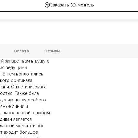
Заказать 3D-модель
Оплата
Отзывы
й западет вам в душу с
ань, Бархат, Замша, Кожа, Ткань
Наполнение
умя ведущими
.
анию
и самовывозе.
В нем воплотились
СДЭК
. Срок доставки —
до 7 дней
.
2800х1100х600 м
кого оригинала.
ических лиц.
ема, На металлических ножках
авка
— доставка в день заказа.
РАЗМЕР
кани. Она стилизована
йт.
остью. Также была
Трехместные
Форма
зделию нотку особого
рямые линии и
Без спального места
Жесткость
ы, выполненной в любом
 диван является
С подлокотниками, Широкие
Особенности
в данный момент и под
кт входит большое
, Скандинавский, Современный
Тип продажи