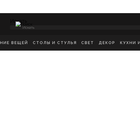
Искать
ЕНИЕ ВЕЩЕЙ
СТОЛЫ И СТУЛЬЯ
СВЕТ
ДЕКОР
КУХНИ 
НСОЛИ
СТУЛЬЯ ОБЕДЕННЫЕ
ПОТОЛОЧНЫЕ СВЕТ
ЗЕРКАЛА
КУХН
ИКРОВАТНЫЕ ТУМБЫ
СТУЛЬЯ БАРНЫЕ
БРА
КАРТИНЫ
ШКА
-ТУМБЫ
РАБОЧИЕ СТУЛЬЯ
ТОРШЕРЫ
КОВРЫ
ДЕТС
МОДЫ
СТОЛЫ ОБЕДЕННЫЕ
НАСТОЛЬНЫЕ ЛАМП
ВАЗЫ
В ГО
ЕЛЛАЖИ
СТОЛЫ ПИСЬМЕННЫЕ
СТАТУЭТКИ
В ВА
ШАЛКИ
ТУАЛЕТНЫЕ СТОЛЫ
ПОДСВЕЧНИК
ПРИКРОВАТНЫЕ СТОЛИКИ
КАШПО
ЖУРНАЛЬНЫЕ СТОЛИКИ
ПОДНОСЫ
СКАМЬИ