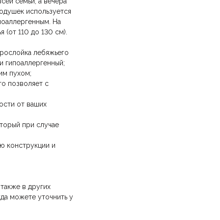
сей семьи, а вечера
подушек используется
ипоаллергенным. На
 (от 110 до 130 см).
Ваша эл.почта
прослойка лебяжьего
 и гипоаллергенный;
ние.
​
им пухом;
то позволяет с
Отправить отзыв
ости от ваших
оторый при случае
ию конструкции и
 также в других
да можете уточнить у