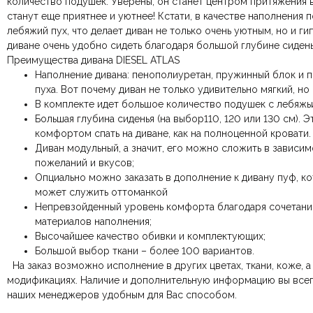
количество подушек. Уверены, он станет центром притяжения в
станут еще приятнее и уютнее! Кстати, в качестве наполнения 
Комната
лебяжий пух, что делает диван не только очень уютным, но и г
Ваш отзыв
диване очень удобно сидеть благодаря большой глубине сиденья
Ваше имя
Преимущества дивана DIESEL ATLAS
Наполнение дивана: пенополиуретан, пружинный блок и 
пуха. Вот почему диван не только удивительно мягкий, но
Этот отзыв основан на моём опыте и выражает моё личное мне
В комплекте идет большое количество подушек с лебяжь
Большая глубина сиденья (на выбор110, 120 или 130 см). Э
комфортом спать на диване, как на полноценной кровати.
Диван модульный, а значит, его можно сложить в зависим
пожеланий и вкусов;
Опциально можно заказать в дополнение к дивану пуф, к
может служить оттоманкой
Непревзойденный уровень комфорта благодаря сочетан
материалов наполнения;
Высочайшее качество обивки и комплектующих;
Большой выбор ткани – более 100 вариантов.
На заказ возможно исполнение в других цветах, ткани, коже, а
модификациях.
Наличие и дополнительную информацию вы всег
наших менеджеров удобным для Вас способом.