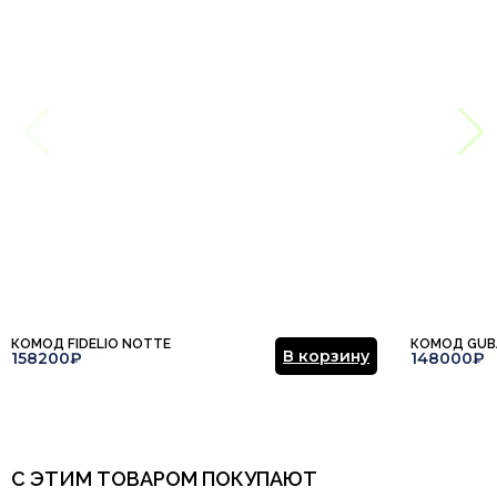
Столовая
Итальянский, Кантри,
Этот отзыв основан на моём опыте и выражает моё личное
Лофт, Минимализм,
Стиль
мнение.
​
Модерн, Прованс,
Современный, Эклектика
Тип продажи
Под заказ
Отправить отзыв
КОМОД FIDELIO NOTTE
КОМОД GUB
В корзину
158200₽
148000₽
С ЭТИМ ТОВАРОМ ПОКУПАЮТ