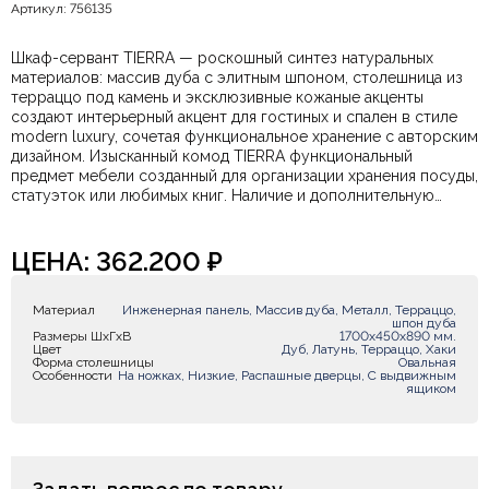
Артикул: 756135
Шкаф-сервант TIERRA — роскошный синтез натуральных
материалов: массив дуба с элитным шпоном, столешница из
терраццо под камень и эксклюзивные кожаные акценты
создают интерьерный акцент для гостиных и спален в стиле
modern luxury, сочетая функциональное хранение с авторским
дизайном. Изысканный комод TIERRA функциональный
предмет мебели созданный для организации хранения посуды,
статуэток или любимых книг. Наличие и дополнительную
информацию вы всегда можете уточнить у наших менеджеров
удобным для Вас способом.
ЦЕНА:
362.200
₽
Материал
Инженерная панель, Массив дуба, Металл, Терраццо,
шпон дуба
Размеры ШxГxВ
1700х450х890 мм.
Цвет
Дуб, Латунь, Терраццо, Хаки
Форма столешницы
Овальная
Особенности
На ножках, Низкие, Распашные дверцы, С выдвижным
ящиком