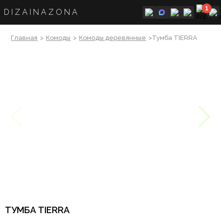
1
DIZAINAZONA
Главная
>
Комоды
>
Комоды деревянные
>Тумба TIERRA
ТУМБА TIERRA