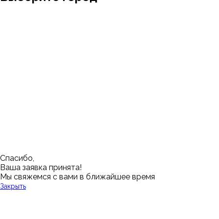
Москва
Заводоуковск
Мирный
Омск
Ижевск
Пенза
Санкт-Петербург
Муром
Ишим
Пермь
Абакан
Набережные Челны
Казань
Ростов-на-Дону
Алушта
Нефтеюганск
Калининград
Самара
Барнаул
Нижневартовск
Кемерово
Тюмень
Волгоград
Новосибирск
Кострома
Уфа
Воронеж
Новый Уренгой
Красноярск
Челябинск
Грозный
Нижний Новгород
Лангепас
Южно-Сахалинск
Дмитровск
Магнитогорск
Ялуторовск
Екатеринбург
Озерск
Спасибо,
Ваша заявка принята!
Мы свяжемся с вами в ближайшее время
Закрыть
У Вас остались вопросы?