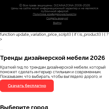
Ⓒ Все права защищены. DIZAINAZONA 2006-2026
Цены на сайте носят информационный характер и не являются
публичной офертой
Политика конфиденциальности
Создать аккаунт
Войти
function update_variation_price_script() { if ( is_product() ) { ?
>
Заказать 3D-модель
Скачать каталог
Тренды дизайнерской мебели 2026
Мы пришлём ссылку для скачивания на
указанный номер
Краткий гид по трендам дизайнерской мебели, который
Я не робот
поможет сделать интерьер стильным и современным.
Я не робот
Показываем, что выбирать, чтобы выглядело дорого, и
чего избегать.
Скачать бесплатно
Выберите город