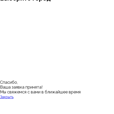
Москва
Заводоуковск
Мирный
Омск
Ижевск
Пенза
Санкт-Петербург
Муром
Ишим
Пермь
Абакан
Набережные Челны
Казань
Ростов-на-Дону
Алушта
Нефтеюганск
Калининград
Самара
Барнаул
Нижневартовск
Кемерово
Тюмень
Волгоград
Новосибирск
Кострома
Уфа
Воронеж
Новый Уренгой
Красноярск
Челябинск
Грозный
Нижний Новгород
Лангепас
Южно-Сахалинск
Дмитровск
Магнитогорск
Ялуторовск
Екатеринбург
Озерск
Спасибо,
Ваша заявка принята!
Мы свяжемся с вами в ближайшее время
Закрыть
У Вас остались вопросы?