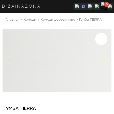
0
DIZAINAZONA
Главная
>
Комоды
>
Комоды деревянные
>Тумба TIERRA
ТУМБА TIERRA