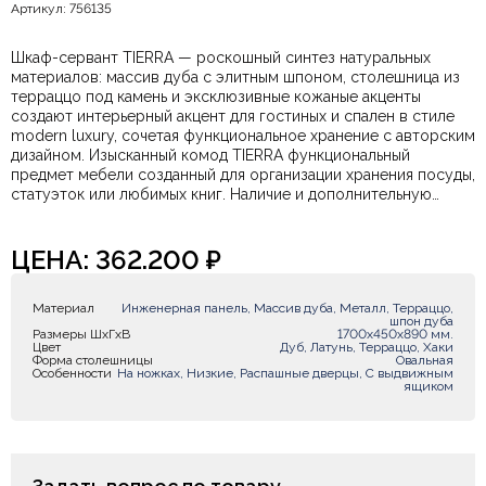
Артикул: 756135
Шкаф-сервант TIERRA — роскошный синтез натуральных
материалов: массив дуба с элитным шпоном, столешница из
терраццо под камень и эксклюзивные кожаные акценты
создают интерьерный акцент для гостиных и спален в стиле
modern luxury, сочетая функциональное хранение с авторским
дизайном. Изысканный комод TIERRA функциональный
предмет мебели созданный для организации хранения посуды,
статуэток или любимых книг. Наличие и дополнительную
информацию вы всегда можете уточнить у наших менеджеров
удобным для Вас способом.
ЦЕНА:
362.200
₽
Материал
Инженерная панель, Массив дуба, Металл, Терраццо,
шпон дуба
Размеры ШxГxВ
1700х450х890 мм.
Цвет
Дуб, Латунь, Терраццо, Хаки
Форма столешницы
Овальная
Особенности
На ножках, Низкие, Распашные дверцы, С выдвижным
ящиком