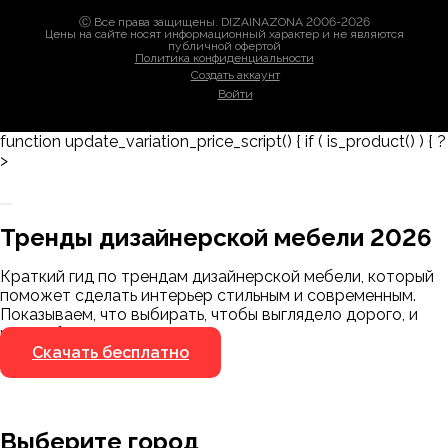
Ⓒ Все права защищены. DIZAINAZONA 2006-2026
Цены на сайте носят информационный характер и не являются
публичной офертой
Политика конфиденциальности
Создать аккаунт
Войти
function update_variation_price_script() { if ( is_product() ) { ?
>
Заказать 3D-модель
Скачать каталог
Тренды дизайнерской мебели 2026
Мы пришлём ссылку для скачивания на
указанный номер
Краткий гид по трендам дизайнерской мебели, который
Я не робот
поможет сделать интерьер стильным и современным.
Я не робот
Показываем, что выбирать, чтобы выглядело дорого, и
чего избегать.
Скачать бесплатно
Выберите город