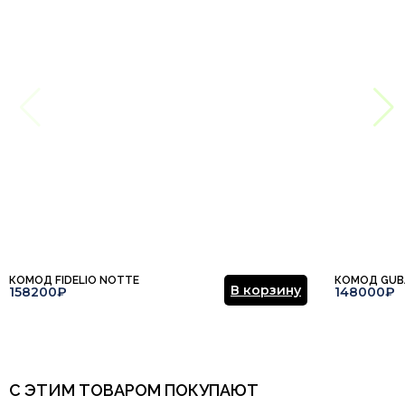
Столовая
Итальянский, Кантри,
Этот отзыв основан на моём опыте и выражает моё личное
Лофт, Минимализм,
Стиль
мнение.
​
Модерн, Прованс,
Современный, Эклектика
Тип продажи
Под заказ
Отправить отзыв
КОМОД FIDELIO NOTTE
КОМОД GUB
В корзину
158200₽
148000₽
С ЭТИМ ТОВАРОМ ПОКУПАЮТ