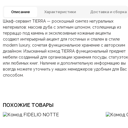
Описание
Характеристики
Доставка и сборка
Шкаф-сервант TIERRA — роскошный синтез натуральных
Инженерная панель,
Отзывов ещё нет. Напишите первым.
материалов: массив дуба с элитным шпоном, столешница из
Материал
Массив дуба, Металл,
Терраццо, шпон дуба
терраццо под камень и эксклюзивные кожаные акценты
создают интерьерный акцент для гостиных и спален в стиле
По всей России:
Оплата в салоне-магазине
отправляем через транспортную
— наличными или картой
Размеры ШxГxВ
1700х450х890 мм.
modern luxury, сочетая функциональное хранение с авторским
компанию
при самовывозе.
СДЭК
. Срок доставки —
до 7 дней
.
дизайном. Изысканный комод TIERRA функциональный предмет
По Москве и Санкт-Петербургу:
Безналичная оплата по счёту
— для юридических и
быстрая
мебели созданный для организации хранения посуды, статуэток
Яндекс.Доставка
физических лиц.
— доставка в день заказа.
Дуб, Латунь, Терраццо,
Цвет
Хаки
или любимых книг. Наличие и дополнительную информацию вы
Онлайн оплата картой
— быстрая и безопасная через
Ваша общая оценка
всегда можете уточнить у наших менеджеров удобным для Вас
сайт.
Форма столешницы
Овальная
способом.
Заголовок вашего отзыва
На ножках, Низкие,
Особенности
Распашные дверцы, С
выдвижным ящиком
ПОХОЖИЕ ТОВАРЫ
Ваш отзыв
Страна производитель
Малайзия
Ваше имя
Ваша эл.почта
Гостиная, Детская,
Комната
Кабинет, Спальня,