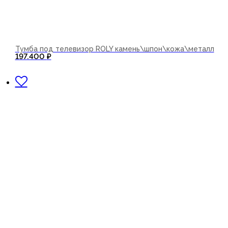
Тумба под телевизор ROLY камень\шпон\кожа\металл
197.400
₽
В корзину