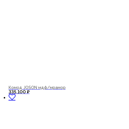
Комод JOSON мдф/мрамор
В корзину
335.100
₽