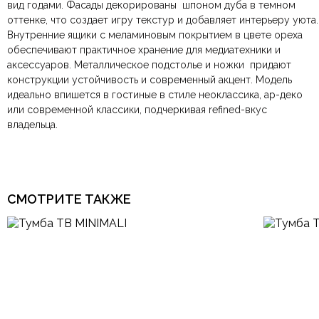
вид годами. Фасады декорированы шпоном дуба в темном
компанию
при самовывозе.
СДЭК
. Срок доставки —
до 7 дней
.
оттенке, что создает игру текстур и добавляет интерьеру уюта.
По Москве и Санкт-Петербургу:
Безналичная оплата по счёту
— для юридических и
быстрая
Цвет
Белый, Хром, Черный
Внутренние ящики с меламиновым покрытием в цвете ореха
Яндекс.Доставка
физических лиц.
— доставка в день заказа.
обеспечивают практичное хранение для медиатехники и
Онлайн оплата картой
— быстрая и безопасная через
Ваша общая оценка
аксессуаров. Металлическое подстолье и ножки придают
сайт.
Форма столешницы
Прямоугольная
конструкции устойчивость и современный акцент. Модель
Заголовок вашего отзыва
идеально впишется в гостиные в стиле неоклассика, ар-деко
или современной классики, подчеркивая refined-вкус
Особенности
На ножках, Низкие
владельца.
Гостиная, Кабинет,
Комната
Столовая
Ваш отзыв
Ваше имя
Ваша эл.почта
Итальянский, Кантри,
Лофт, Минимализм,
СМОТРИТЕ ТАКЖЕ
Стиль
Модерн, Прованс,
Скандинавский,
Современный, Эклектика
Этот отзыв основан на моём опыте и выражает моё личное
Тип продажи
Под заказ
мнение.
​
Отправить отзыв