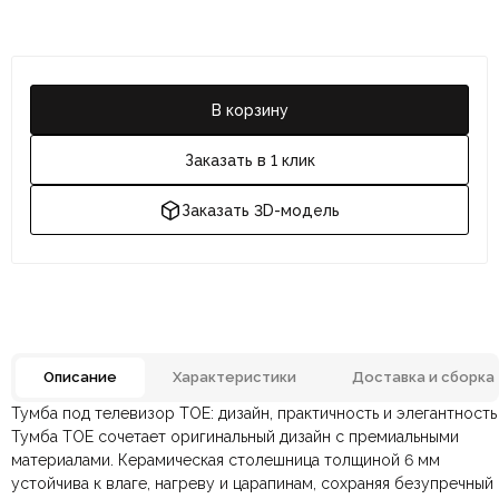
В корзину
Заказать в 1 клик
Заказать 3D-модель
Описание
Характеристики
Доставка и сборка
Тумба под телевизор TOE: дизайн, практичность и элегантность
Металл, Шпон,
Отзывов ещё нет. Напишите первым.
Материал
Тумба TOE сочетает оригинальный дизайн с премиальными
Искуственный камень
материалами. Керамическая столешница толщиной 6 мм
устойчива к влаге, нагреву и царапинам, сохраняя безупречный
По всей России:
Оплата в салоне-магазине
отправляем через транспортную
— наличными или картой
Размеры ШxГxВ
2200х420х450 мм.