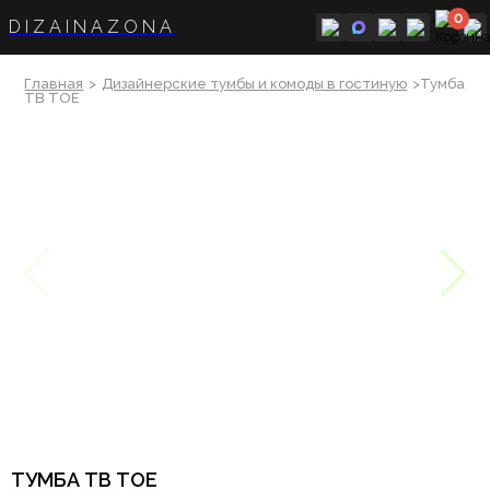
0
DIZAINAZONA
Главная
>
Дизайнерские тумбы и комоды в гостиную
>Тумба
ТВ TOE
ТУМБА ТВ TOE