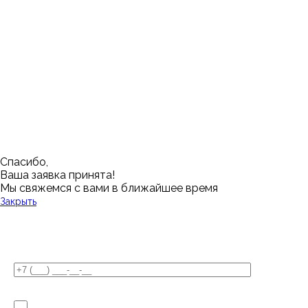
Казань
Ростов-на-Дону
Алушта
Нефтеюганск
Калининград
Самара
Барнаул
Нижневартовск
Кемерово
Тюмень
Волгоград
Новосибирск
Кострома
Уфа
Воронеж
Новый Уренгой
Красноярск
Челябинск
Грозный
Нижний Новгород
Лангепас
Южно-Сахалинск
Дмитровск
Магнитогорск
Ялуторовск
Екатеринбург
Озерск
Спасибо,
Ваша заявка принята!
Мы свяжемся с вами в ближайшее время
Закрыть
У Вас остались вопросы?
Я не робот