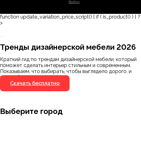
Войти
function update_variation_price_script() { if ( is_product() ) { ?
>
Заказать 3D-модель
Скачать каталог
Тренды дизайнерской мебели 2026
Мы пришлём ссылку для скачивания на
указанный номер
Краткий гид по трендам дизайнерской мебели, который
Я не робот
поможет сделать интерьер стильным и современным.
Я не робот
Показываем, что выбирать, чтобы выглядело дорого, и
чего избегать.
Скачать бесплатно
Выберите город
Москва
Заводоуковск
Мирный
Омск
Ижевск
Пенза
Санкт-Петербург
Муром
Ишим
Пермь
Абакан
Набережные Челны