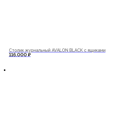
Столик журнальный AVALON BLACK с ящиками
116.000
₽
В корзину