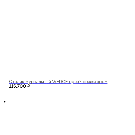
Столик журнальный WEDGE орех\ ножки хром
115.700
₽
В корзину