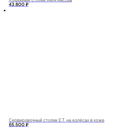
Кофейный столик AWA массив
В корзину
43.800
₽
Сервировочный столик E.T. на колёсах в коже
65.500
₽
В корзину