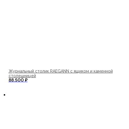
Журнальный столик RAEGANN с ящиком и каменной
столешницей
88.500
₽
В корзину