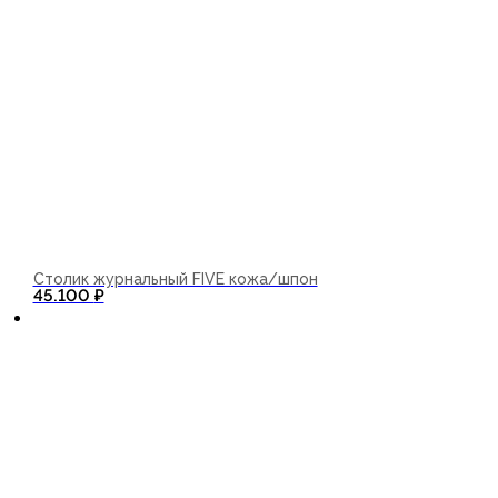
Столик журнальный FIVE кожа/шпон
В корзину
45.100
₽