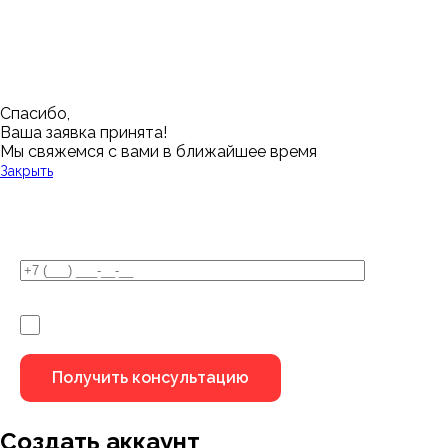
Нижний Новгород
Лангепас
Южно-Сахалинск
Дмитровск
Магнитогорск
Ялуторовск
Екатеринбург
Озерск
Спасибо,
Ваша заявка принята!
Мы свяжемся с вами в ближайшее время
Закрыть
У Вас остались вопросы?
Я не робот
Создать аккаунт