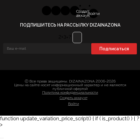
Создать
Войти
аккаунт
ПОДПИШИТЕСЬ НА РАССЫЛКУ DIZAINAZONA
2+3=?
Ⓒ Все права защищены. DIZAINAZONA 2006-2026
Цены на сайте носят информационный характер и не являются
публичной офертой
Политика конфиденциальности
Создать аккаунт
Войти
function update_variation_price_script() { if ( is_product() ) { ?
>
Заказать 3D-модель
Скачать каталог