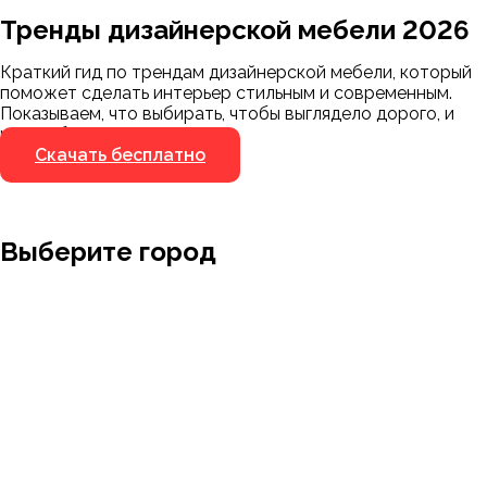
Тренды дизайнерской мебели 2026
Мы пришлём ссылку для скачивания на
указанный номер
Краткий гид по трендам дизайнерской мебели, который
Я не робот
поможет сделать интерьер стильным и современным.
Я не робот
Показываем, что выбирать, чтобы выглядело дорого, и
чего избегать.
Скачать бесплатно
Выберите город
Москва
Заводоуковск
Мирный
Омск
Ижевск
Пенза
Санкт-Петербург
Муром
Ишим
Пермь
Абакан
Набережные Челны
Казань
Ростов-на-Дону
Алушта
Нефтеюганск
Калининград
Самара
Барнаул
Нижневартовск
Кемерово
Тюмень
Волгоград
Новосибирск
Кострома
Уфа
Воронеж
Новый Уренгой
Красноярск
Челябинск
Грозный