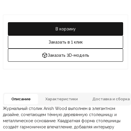
В корзину
Заказать в 1 клик
Заказать 3D-модель
Описание
Характеристики
Доставка и сборка
Журнальный столик Anish Wood выполнен в элегантном
Отзывов ещё нет. Напишите первым.
Материал
Металл, Шпон
дизайне, сочетающем тёмную деревянную столешницу и
металлическое основание. Квадратная форма столешницы
создаёт гармоничное впечатление, добавляя интерьеру
По всей России:
Оплата в салоне-магазине
отправляем через транспортную
— наличными или картой
Цвет
Хром, Черный