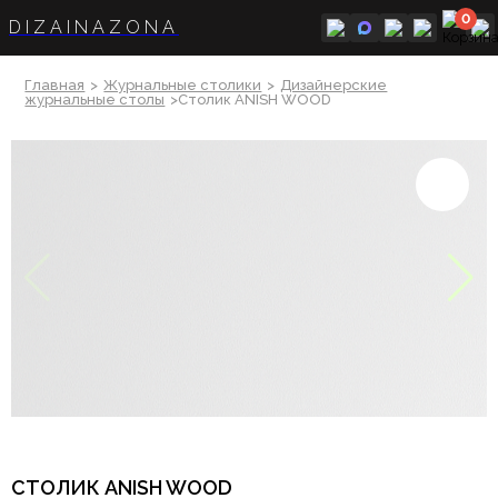
0
DIZAINAZONA
Главная
>
Журнальные столики
>
Дизайнерские
журнальные столы
>Столик ANISH WOOD
СТОЛИК ANISH WOOD