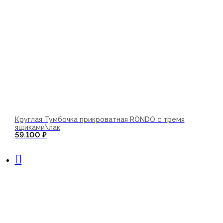
Круглая Тумбочка прикроватная RONDO с тремя
ящиками\лак
59.100
₽
В корзину