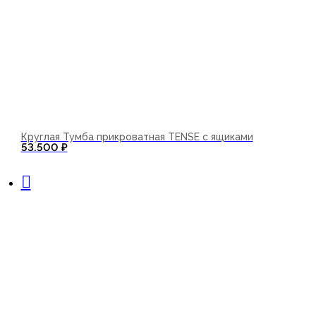
Круглая Тумба прикроватная TENSE с ящиками
53.500
₽
В корзину