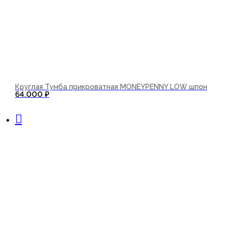
Круглая Тумба прикроватная MONEYPENNY LOW шпон
64.000
₽
В корзину