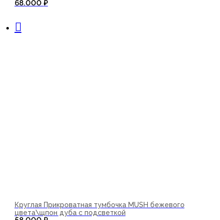
68.000
₽
В корзину
Круглая Прикроватная тумбочка MUSH бежевого
цвета\щпон дуба с подсветкой