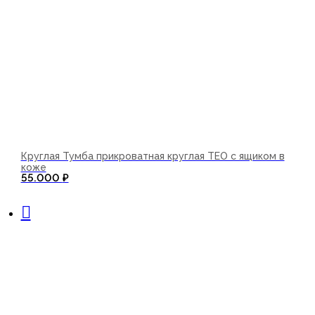
Круглая Тумба прикроватная круглая TEO с ящиком в
коже
55.000
₽
В корзину