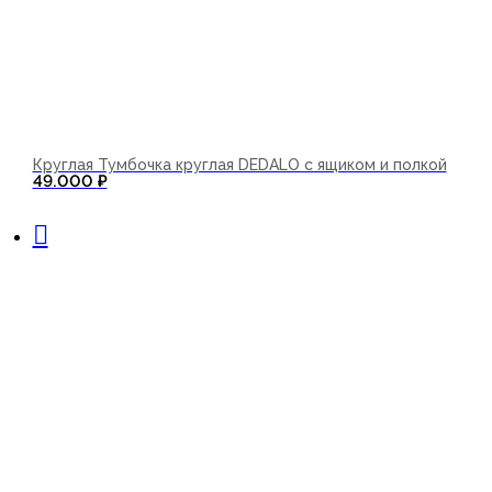
Круглая Тумбочка круглая DEDALO с ящиком и полкой
49.000
₽
В корзину