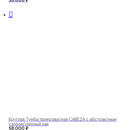
58.000
₽
В корзину
Круглая Тумба прикроватная CABEZA с абстрактным
узором\черный лак
58.000
₽