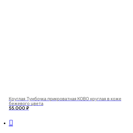
Круглая Тумбочка прикроватная KOBO круглая в коже
бежевого цвета
55.000
₽
В корзину