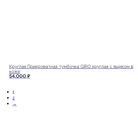
Круглая Прикроватная тумбочка GIRO круглая с ящиком в
коже
54.000
₽
В корзину
1
2
→