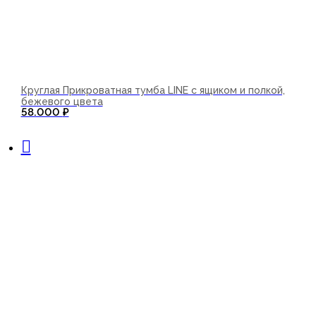
Круглая Прикроватная тумба LINE с ящиком и полкой,
бежевого цвета
58.000
₽
В корзину