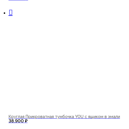
В корзину
Круглая Прикроватная тумбочка YOU с ящиком в эмали
38.900
₽
В корзину