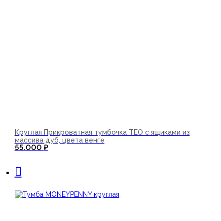
Круглая Прикроватная тумбочка TEO с ящиками из
массива дуб, цвета венге
55.000
₽
В корзину