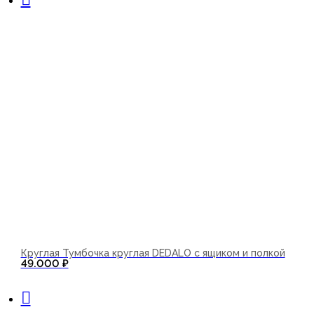
Круглая Тумбочка круглая DEDALO с ящиком и полкой
49.000
₽
В корзину