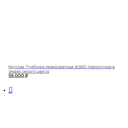
Круглая Тумбочка прикроватная AIJIAO поворотная в
эмали серого цвета
56.000
₽
В корзину