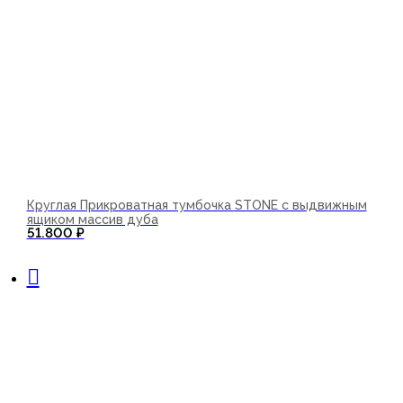
Круглая Прикроватная тумбочка STONE с выдвижным
ящиком массив дуба
51.800
₽
В корзину