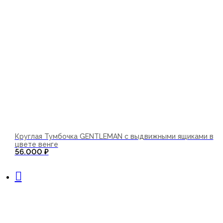
Круглая Тумбочка GENTLEMAN с выдвижными ящиками в
цвете венге
56.000
₽
В корзину