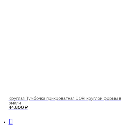
Круглая Тумбочка прикроватная DORI круглой формы в
эмали
44.800
₽
В корзину