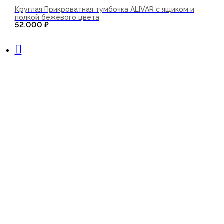
Круглая Прикроватная тумбочка ALIVAR с ящиком и
полкой бежевого цвета
52.000
₽
В корзину