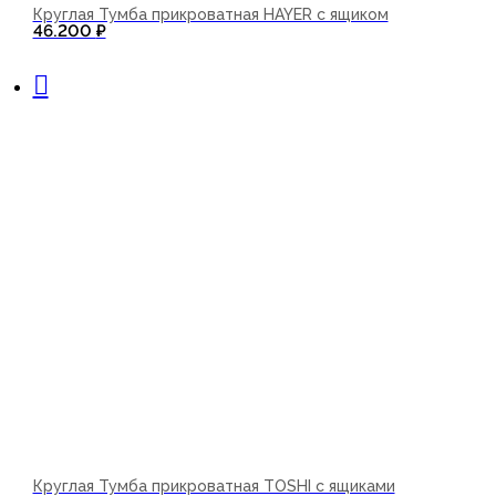
Круглая Тумба прикроватная HAYER с ящиком
46.200
₽
В корзину
Круглая Тумба прикроватная TOSHI с ящиками