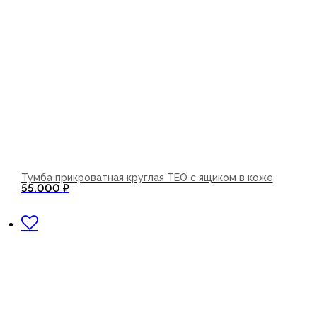
Тумба прикроватная круглая TEO с ящиком в коже
55.000
₽
В корзину