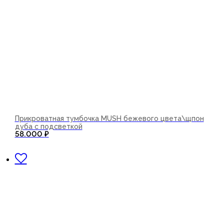
Прикроватная тумбочка MUSH бежевого цвета\щпон
дуба с подсветкой
58.000
₽
В корзину