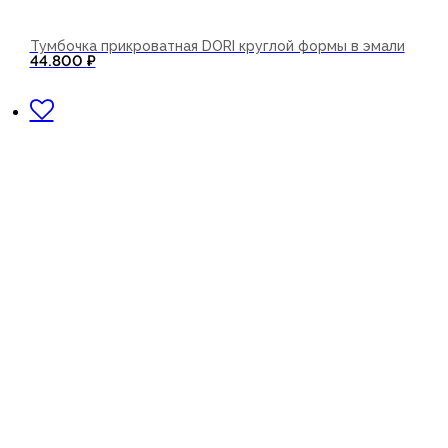
Тумбочка прикроватная DORI круглой формы в эмали
44.800
₽
В корзину