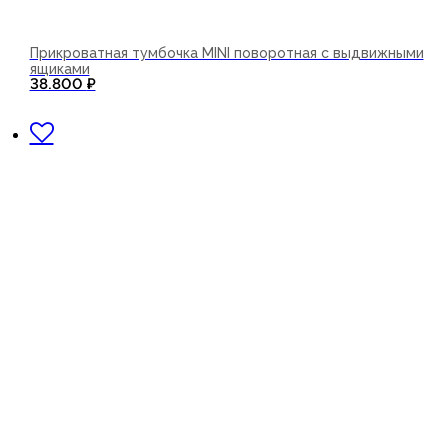
Прикроватная тумбочка MINI поворотная с выдвижными
ящиками
38.800
₽
В корзину