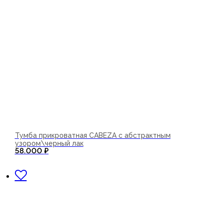
Тумба прикроватная CABEZA с абстрактным
узором\черный лак
58.000
₽
В корзину