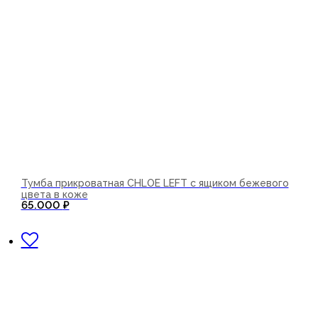
Тумба прикроватная CHLOE LEFT с ящиком бежевого
цвета в коже
65.000
₽
В корзину