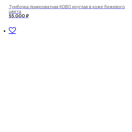
Тумбочка прикроватная KOBO круглая в коже бежевого
цвета
55.000
₽
В корзину