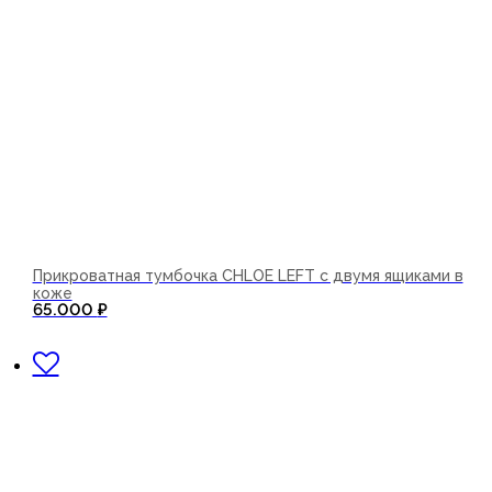
Прикроватная тумбочка CHLOE LEFT с двумя ящиками в
коже
65.000
₽
В корзину