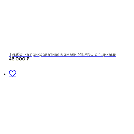
Тумбочка прикроватная в эмали MILANO с ящиками
46.000
₽
В корзину