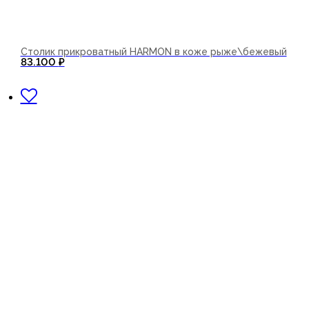
Столик прикроватный HARMON в коже рыже\бежевый
83.100
₽
В корзину