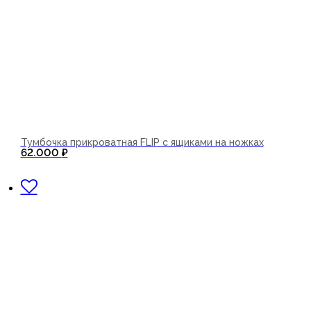
Тумбочка прикроватная FLIP с ящиками на ножках
62.000
₽
В корзину