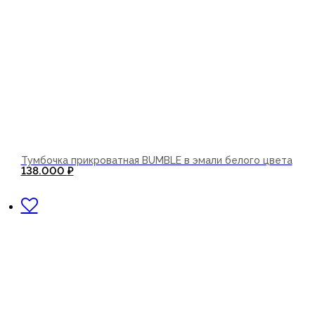
Тумбочка прикроватная BUMBLE в эмали белого цвета
138.000
₽
В корзину