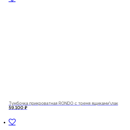
Тумбочка прикроватная RONDO с тремя ящиками\лак
59.100
₽
В корзину