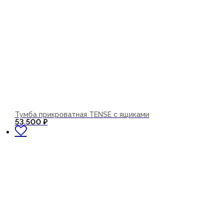
Тумба прикроватная TENSE с ящиками
В корзину
53.500
₽