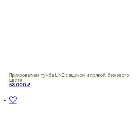
Прикроватная тумба LINE с ящиком и полкой, бежевого
цвета
58.000
₽
В корзину