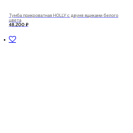
Тумба прикроватная HOLLY с двумя ящиками белого
цвета
48.200
₽
В корзину