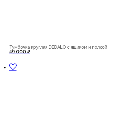
Тумбочка круглая DEDALO с ящиком и полкой
49.000
₽
В корзину