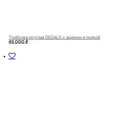
Тумбочка круглая DEDALO с ящиком и полкой
49.000
₽
В корзину