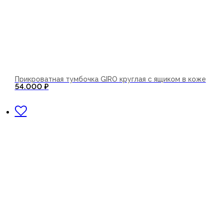
Прикроватная тумбочка GIRO круглая с ящиком в коже
54.000
₽
В корзину