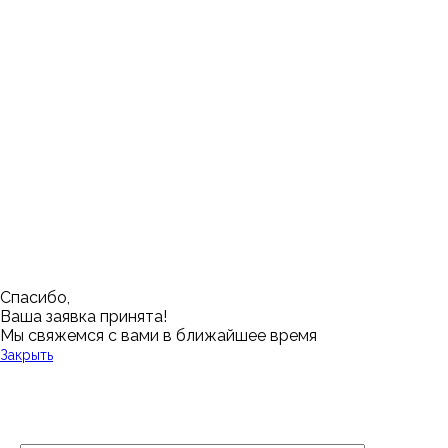
Москва
Заводоуковск
Мирный
Омск
Ижевск
Пенза
Санкт-Петербург
Муром
Ишим
Пермь
Абакан
Набережные Челны
Казань
Ростов-на-Дону
Алушта
Нефтеюганск
Калининград
Самара
Барнаул
Нижневартовск
Кемерово
Тюмень
Волгоград
Новосибирск
Кострома
Уфа
Воронеж
Новый Уренгой
Красноярск
Челябинск
Грозный
Нижний Новгород
Лангепас
Южно-Сахалинск
Дмитровск
Магнитогорск
Ялуторовск
Екатеринбург
Озерск
Спасибо,
Ваша заявка принята!
Мы свяжемся с вами в ближайшее время
Закрыть
У Вас остались вопросы?