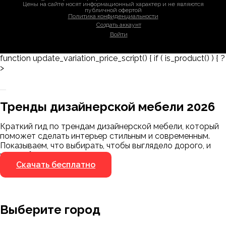
Цены на сайте носят информационный характер и не являются
публичной офертой
Политика конфиденциальности
Создать аккаунт
Войти
function update_variation_price_script() { if ( is_product() ) { ?
>
Заказать 3D-модель
Скачать каталог
Тренды дизайнерской мебели 2026
Мы пришлём ссылку для скачивания на
указанный номер
Краткий гид по трендам дизайнерской мебели, который
Я не робот
поможет сделать интерьер стильным и современным.
Я не робот
Показываем, что выбирать, чтобы выглядело дорого, и
чего избегать.
Скачать бесплатно
Выберите город