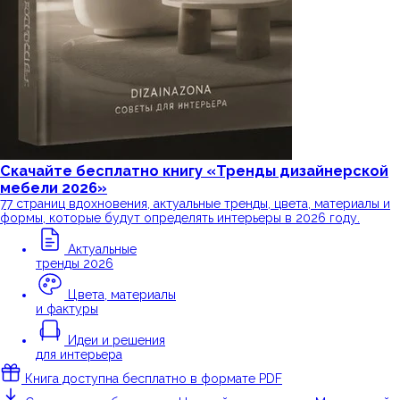
Скачайте бесплатно книгу
«Тренды дизайнерской
мебели 2026»
77 страниц вдохновения, актуальные тренды, цвета, материалы и
формы, которые будут определять интерьеры в 2026 году.
Актуальные
тренды 2026
Цвета, материалы
и фактуры
Идеи и решения
для интерьера
Книга доступна бесплатно в формате PDF