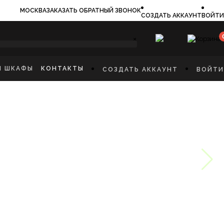
МОСКВА
ЗАКАЗАТЬ ОБРАТНЫЙ ЗВОНОК
СОЗДАТЬ АККАУНТ
ВОЙТИ
×
И ШКАФЫ
КОНТАКТЫ
СОЗДАТЬ АККАУНТ
ВОЙТИ
ИЛЬНИКИ
И
ФЫ
КАЯ МЕБЕЛЬ
Ы
СТИННУЮ
ННУЮ КОМНАТУ
И