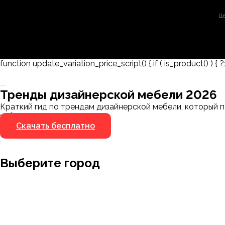
Це
function update_variation_price_script() { if ( is_product() ) { ?
Заказать 3D-модель
Скачать каталог
Тренды дизайнерской мебели 2026
Мы пришлём ссылку для скачивания на указанный
Краткий гид по трендам дизайнерской мебели, который п
номер
избегать.
Скачать бесплатно
Я не робот
Я не робот
Выберите город
Москва
Заводоуковск
Мирный
Омск
Ижевск
Пенза
Санкт-Петербург
Муром
Ишим
Пермь
Абакан
Набережные Челны
Казань
Ростов-на
Алушта
Нефтеюганск