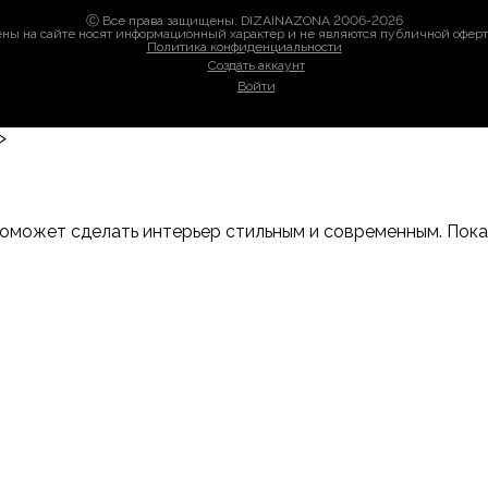
Ⓒ Все права защищены. DIZAINAZONA 2006-2026
ны на сайте носят информационный характер и не являются публичной офер
Политика конфиденциальности
Создать аккаунт
Войти
>
оможет сделать интерьер стильным и современным. Показы
-Дону