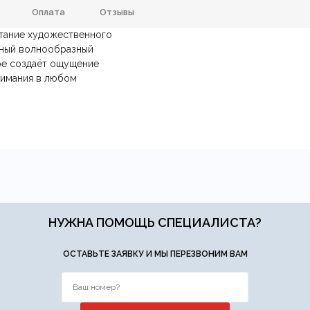
Оплата
Отзывы
етание художественного
Зеркало, МДФ
Размеры ШxГxВ
ьный волнообразный
ое создаёт ощущение
анию
и самовывозе.
СДЭК
. Срок доставки —
до 7 дней
.
Красный
Комната
Гард
нимания в любом
ических лиц.
авка
— доставка в день заказа.
йт.
авский, Современный, Хай-тек,
Тип продажи
Эклектика
НУЖНА ПОМОЩЬ СПЕЦИАЛИСТА?
ОСТАВЬТЕ ЗАЯВКУ И МЫ ПЕРЕЗВОНИМ ВАМ
Ваша эл.почта
ние.
​