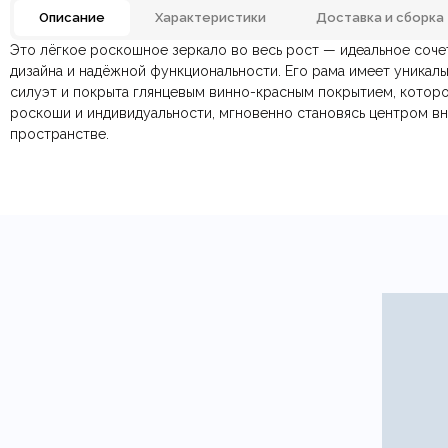
Описание
Характеристики
Доставка и сборка
Это лёгкое роскошное зеркало во весь рост — идеальное соч
Материал
Отзывов ещё нет. Напишите первым.
дизайна и надёжной функциональности. Его рама имеет уникал
силуэт и покрыта глянцевым винно-красным покрытием, котор
По всей России:
Оплата в салоне-магазине
отправляем через транспортную комп
— наличными или картой пр
Цвет
роскоши и индивидуальности, мгновенно становясь центром в
По Москве и Санкт-Петербургу:
Безналичная оплата по счёту
— для юридических и физ
быстрая
Яндекс.Дост
пространстве.
Онлайн оплата картой
— быстрая и безопасная через са
Итальянский, Лофт, Минимализм, Модерн, Скандин
Стиль
Ваша общая оценка
Заголовок вашего отзыва
Ваш отзыв
Ваше имя
Этот отзыв основан на моём опыте и выражает моё личное мне