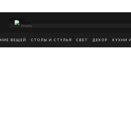
Искать
ЕНИЕ ВЕЩЕЙ
СТОЛЫ И СТУЛЬЯ
СВЕТ
ДЕКОР
КУХНИ 
НСОЛИ
СТУЛЬЯ ОБЕДЕННЫЕ
ПОТОЛОЧНЫЕ СВЕТ
ЗЕРКАЛА
КУХН
ИКРОВАТНЫЕ ТУМБЫ
СТУЛЬЯ БАРНЫЕ
БРА
КАРТИНЫ
ШКА
-ТУМБЫ
РАБОЧИЕ СТУЛЬЯ
ТОРШЕРЫ
КОВРЫ
ДЕТС
МОДЫ
СТОЛЫ ОБЕДЕННЫЕ
НАСТОЛЬНЫЕ ЛАМП
ВАЗЫ
В ГО
ЕЛЛАЖИ
СТОЛЫ ПИСЬМЕННЫЕ
СТАТУЭТКИ
В ВА
ШАЛКИ
ТУАЛЕТНЫЕ СТОЛЫ
ПОДСВЕЧНИК
ПРИКРОВАТНЫЕ СТОЛИКИ
КАШПО
ЖУРНАЛЬНЫЕ СТОЛИКИ
ПОДНОСЫ
СКАМЬИ