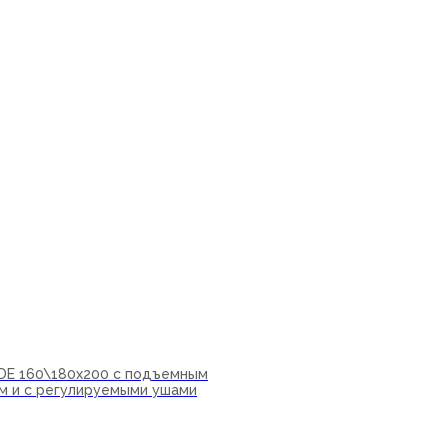
IDE 160\180х200 с подъемным
м и с регулируемыми ушами
ну