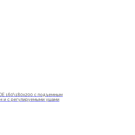
IDE 160\180х200 с подъемным
м и с регулируемыми ушами
ну