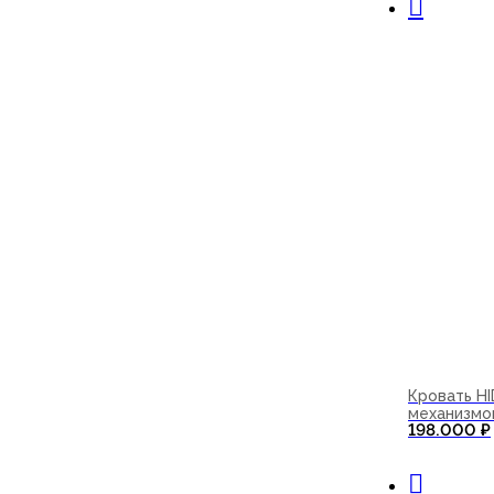
Кровать H
механизмо
198.000
₽
В корзи