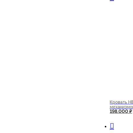
Кровать H
механизмо
198.000
₽
В корзи