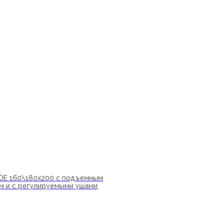
IDE 160\180х200 с подъемным
м и с регулируемыми ушами
ну