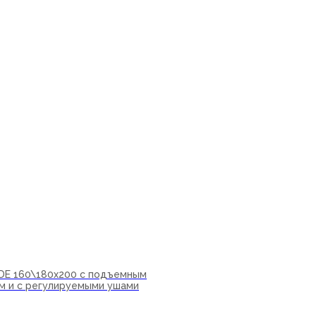
IDE 160\180х200 с подъемным
м и с регулируемыми ушами
ну