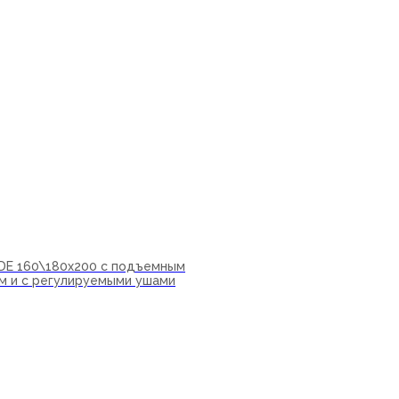
IDE 160\180х200 с подъемным
м и с регулируемыми ушами
ну