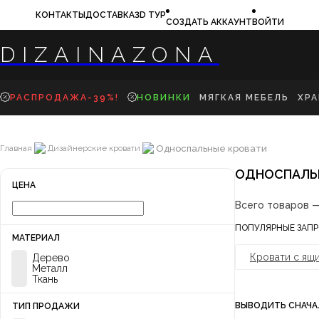
КОНТАКТЫ
ДОСТАВКА
3D ТУР
СОЗДАТЬ АККАУНТ
ВОЙТИ
DIZAINAZONA
РАСПРОДАЖА-39%!
НОВИНКИ
МЯГКАЯ МЕБЕЛЬ
ХР
ДИВАНЫ
КРОВАТИ
Односпальные кровати
Главная
Дизайнерские кровати
КРЕСЛА
БАНКЕТКИ
ПУФЫ
ОДНОСПАЛЬН
ЦЕНА
Всего товаров 
ПОПУЛЯРНЫЕ ЗАП
МАТЕРИАЛ
Кровати с ящ
Дерево
Металл
Ткань
ВЫВОДИТЬ СНАЧА
ТИП ПРОДАЖИ