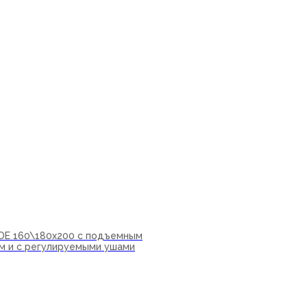
IDE 160\180х200 с подъемным
м и с регулируемыми ушами
ну