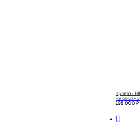
Кровать H
механизмо
198.000
₽
В корзи