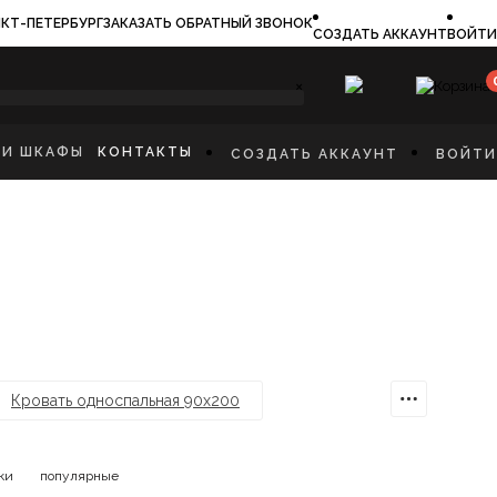
КТ-ПЕТЕРБУРГ
ЗАКАЗАТЬ ОБРАТНЫЙ ЗВОНОК
СОЗДАТЬ АККАУНТ
ВОЙТИ
×
 И ШКАФЫ
КОНТАКТЫ
СОЗДАТЬ АККАУНТ
ВОЙТИ
ТИЛЬНИКИ
НИ
ФЫ
СКАЯ МЕБЕЛЬ
ПЫ
ОСТИННУЮ
АННУЮ КОМНАТУ
КИ
Кровать односпальная 90х200
ки
популярные