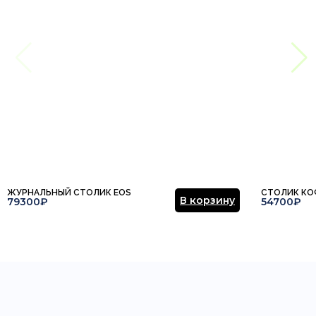
ЖУРНАЛЬНЫЙ СТОЛИК EOS
СТОЛИК КО
В корзину
79300₽
54700₽