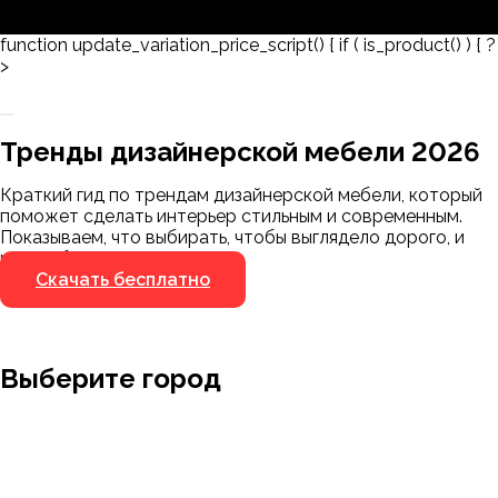
function update_variation_price_script() { if ( is_product() ) { ?
>
Заказать 3D-модель
Скачать каталог
Тренды дизайнерской мебели 2026
Мы пришлём ссылку для скачивания на
указанный номер
Краткий гид по трендам дизайнерской мебели, который
Я не робот
поможет сделать интерьер стильным и современным.
Я не робот
Показываем, что выбирать, чтобы выглядело дорого, и
чего избегать.
Скачать бесплатно
Выберите город
Москва
Заводоуковск
Мирный
Омск
Ижевск
Пенза
Санкт-Петербург
Муром
Ишим
Пермь
Абакан
Набережные Челны