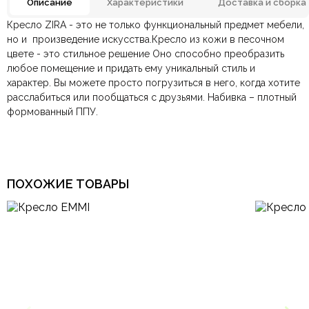
Описание
Характеристики
Доставка и сборка
Кресло ZIRA - это не только функциональный предмет мебели,
Лаундж-кресло, С
Отзывов ещё нет. Напишите первым.
Тип кресла
но и произведение искусства.Кресло из кожи в песочном
поворотным механизмом
цвете - это стильное решение Оно способно преобразить
любое помещение и придать ему уникальный стиль и
По всей России:
Оплата в салоне-магазине
отправляем через транспортную
— наличными или картой
Бренд
COMMUNE
характер. Вы можете просто погрузиться в него, когда хотите
компанию
при самовывозе.
СДЭК
. Срок доставки —
до 7 дней
.
расслабиться или пообщаться с друзьями. Набивка – плотный
По Москве и Санкт-Петербургу:
Безналичная оплата по счёту
— для юридических и
быстрая
Материал
Кожа, Экокожа
формованный ППУ.
Яндекс.Доставка
физических лиц.
— доставка в день заказа.
Онлайн оплата картой
— быстрая и безопасная через
Ваша общая оценка
сайт.
Размеры ШxГxВ
780х900х950 мм.
Заголовок вашего отзыва
ПОХОЖИЕ ТОВАРЫ
Конструкция
С мягким сиденьем
Подлокотники
С подлокотниками
Ваш отзыв
Ваше имя
Ваша эл.почта
Спинка
С высокой спинкой
Форма
Квадратная, Низкие