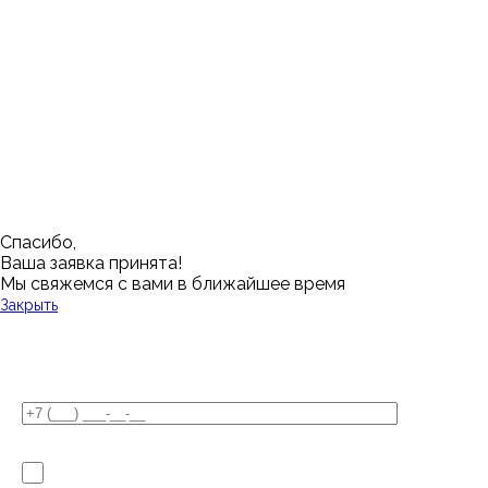
Казань
Ростов-на-Дону
Алушта
Нефтеюганск
Калининград
Самара
Барнаул
Нижневартовск
Кемерово
Тюмень
Волгоград
Новосибирск
Кострома
Уфа
Воронеж
Новый Уренгой
Красноярск
Челябинск
Грозный
Нижний Новгород
Лангепас
Южно-Сахалинск
Дмитровск
Магнитогорск
Ялуторовск
Екатеринбург
Озерск
Спасибо,
Ваша заявка принята!
Мы свяжемся с вами в ближайшее время
Закрыть
У Вас остались вопросы?
Я не робот