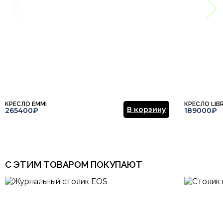
Этот отзыв основан на моём опыте и выражает моё личное
мнение.
​
Страна производитель
Сингапур
Гардеробная, Гостиная,
Отправить отзыв
Детская, Кабинет,
Комната
Коридор, Офис, Спальня,
Столовая
Арт-Деко, Итальянский,
Кантри, Минимализм,
Стиль
Модерн, Немецкий,
Современный, Хай-тек,
КРЕСЛО EMMI
КРЕСЛО LIB
Эклектика
В корзину
265400₽
189000₽
Цвет
Бежевый
Тип продажи
В наличии
С ЭТИМ ТОВАРОМ ПОКУПАЮТ