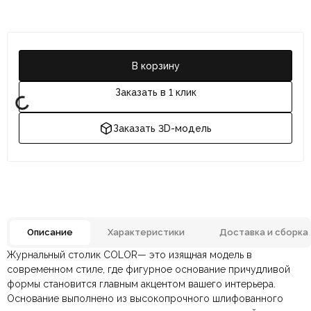
В корзину
Заказать в 1 клик
Заказать 3D-модель
Описание
Характеристики
Доставка и сборка
Журнальный столик COLOR— это изящная модель в
Отзывов ещё нет. Напишите первым.
Материал
МДФ
современном стиле, где фигурное основание причудливой
формы становится главным акцентом вашего интерьера.
Основание выполнено из высокопрочного шлифованного
По всей России:
Оплата в салоне-магазине
отправляем через транспортную
— наличными или картой
Размеры ШxГxВ
360х360х505 мм.