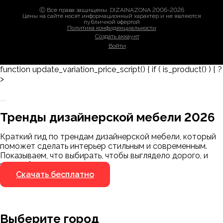
Ⓒ Все права защищены. DIZAINAZONA 2006-2026
Цены на сайте носят информационный характер и не являются
публичной офертой
Политика конфиденциальности
Создать аккаунт
Войти
function update_variation_price_script() { if ( is_product() ) { ?
>
Заказать 3D-модель
Скачать каталог
Тренды дизайнерской мебели 2026
Мы пришлём ссылку для скачивания на
указанный номер
Краткий гид по трендам дизайнерской мебели, который
Я не робот
поможет сделать интерьер стильным и современным.
Я не робот
Показываем, что выбирать, чтобы выглядело дорого, и
чего избегать.
Скачать бесплатно
Выберите город