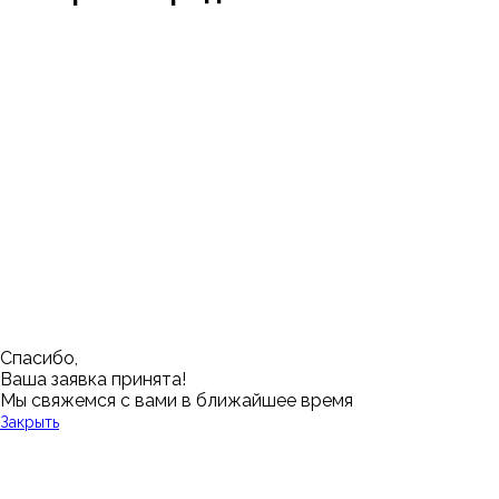
Москва
Заводоуковск
Мирный
Омск
Ижевск
Пенза
Санкт-Петербург
Муром
Ишим
Пермь
Абакан
Набережные Челны
Казань
Ростов-на-Дону
Алушта
Нефтеюганск
Калининград
Самара
Барнаул
Нижневартовск
Кемерово
Тюмень
Волгоград
Новосибирск
Кострома
Уфа
Воронеж
Новый Уренгой
Красноярск
Челябинск
Грозный
Нижний Новгород
Лангепас
Южно-Сахалинск
Дмитровск
Магнитогорск
Ялуторовск
Екатеринбург
Озерск
Спасибо,
Ваша заявка принята!
Мы свяжемся с вами в ближайшее время
Закрыть
У Вас остались вопросы?