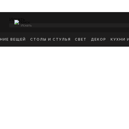
Искать
ЕНИЕ ВЕЩЕЙ
СТОЛЫ И СТУЛЬЯ
СВЕТ
ДЕКОР
КУХНИ 
НСОЛИ
СТУЛЬЯ ОБЕДЕННЫЕ
ПОТОЛОЧНЫЕ СВЕТ
ЗЕРКАЛА
КУХН
ИКРОВАТНЫЕ ТУМБЫ
СТУЛЬЯ БАРНЫЕ
БРА
КАРТИНЫ
ШКА
-ТУМБЫ
РАБОЧИЕ СТУЛЬЯ
ТОРШЕРЫ
КОВРЫ
ДЕТС
МОДЫ
СТОЛЫ ОБЕДЕННЫЕ
НАСТОЛЬНЫЕ ЛАМП
ВАЗЫ
В ГО
ЕЛЛАЖИ
СТОЛЫ ПИСЬМЕННЫЕ
СТАТУЭТКИ
В ВА
ШАЛКИ
ТУАЛЕТНЫЕ СТОЛЫ
ПОДСВЕЧНИК
ПРИКРОВАТНЫЕ СТОЛИКИ
КАШПО
ЖУРНАЛЬНЫЕ СТОЛИКИ
ПОДНОСЫ
СКАМЬИ