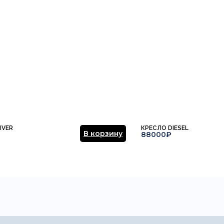
ние.
​
Отправить отзыв
IVER
КРЕСЛО DIESEL
В корзину
88000₽