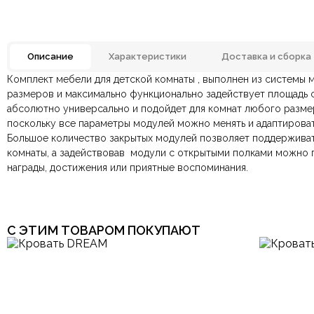
Описание
Характеристики
Доставка и сборка
Комплект мебели для детской комнаты , выполнен из системы 
Бренд
Отзывов ещё нет. Напишите первым.
размеров и максимально функционально задействует площадь 
абсолютно универсально и подойдет для комнат любого размер
По всей России:
Оплата в салоне-магазине
отправляем через транспортную комп
— наличными или картой пр
Комната
поскольку все параметры модулей можно менять и адаптироват
По Москве и Санкт-Петербургу:
Безналичная оплата по счёту
— для юридических и физ
быстрая
Яндекс.Дост
Большое количество закрытых модулей позволяет поддерживат
Онлайн оплата картой
— быстрая и безопасная через са
Страна производитель
комнаты, а задействовав модули с открытыми полками можно
награды, достижения или приятные воспоминания.
Тип продажи
Ваша общая оценка
Заголовок вашего отзыва
С ЭТИМ ТОВАРОМ ПОКУПАЮТ
Ваш отзыв
Ваше имя