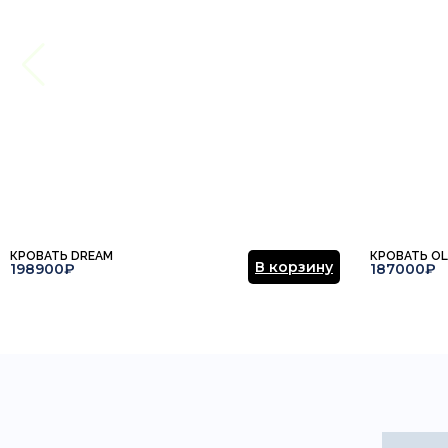
Этот отзыв основан на моём опыте и выражает моё личное мне
КРОВАТЬ DREAM
КРОВАТЬ OL
В корзину
198900₽
187000₽