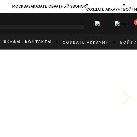
МОСКВА
ЗАКАЗАТЬ ОБРАТНЫЙ ЗВОНОК
СОЗДАТЬ АККАУНТ
ВОЙТИ
×
И ШКАФЫ
КОНТАКТЫ
СОЗДАТЬ АККАУНТ
ВОЙТИ
ИЛЬНИКИ
И
ФЫ
КАЯ МЕБЕЛЬ
Ы
СТИННУЮ
ННУЮ КОМНАТУ
И