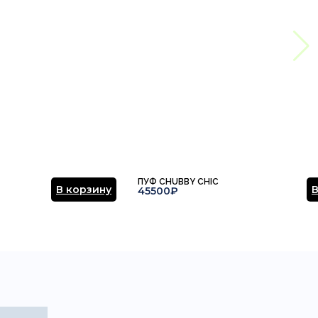
ПУФ CHUBBY CHIC
В корзину
В
45500₽