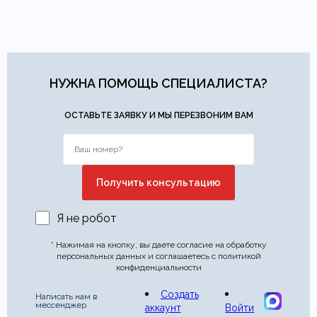
Материал ткани шторы
Махра
Яндекс.Доставка
физических лиц.
— доставка в день заказа.
Онлайн оплата картой
— быстрая и безопасная через
Ваша общая оценка
сайт.
Тип продажи
В наличии
Заголовок вашего отзыва
НУЖНА ПОМОЩЬ СПЕЦИАЛИСТА?
ОСТАВЬТЕ ЗАЯВКУ И МЫ ПЕРЕЗВОНИМ ВАМ
Ваш отзыв
Ваше имя
Ваша эл.почта
Я не робот
Этот отзыв основан на моём опыте и выражает моё личное
мнение.
​
* Нажимая на кнопку, вы даете согласие на обработку
персональных данных и соглашаетесь с политикой
конфиденциальности
Отправить отзыв
Создать
Написать нам в
мессенджер
аккаунт
Войти