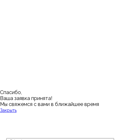
Москва
Заводоуковск
Мирный
Омск
Ижевск
Пенза
Санкт-Петербург
Муром
Ишим
Пермь
Абакан
Набережные Челны
Казань
Ростов-на-Дону
Алушта
Нефтеюганск
Калининград
Самара
Барнаул
Нижневартовск
Кемерово
Тюмень
Волгоград
Новосибирск
Кострома
Уфа
Воронеж
Новый Уренгой
Красноярск
Челябинск
Грозный
Нижний Новгород
Лангепас
Южно-Сахалинск
Дмитровск
Магнитогорск
Ялуторовск
Екатеринбург
Озерск
Спасибо,
Ваша заявка принята!
Мы свяжемся с вами в ближайшее время
Закрыть
У Вас остались вопросы?