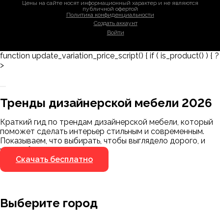
Цены на сайте носят информационный характер и не являются
публичной офертой
Политика конфиденциальности
Создать аккаунт
Войти
function update_variation_price_script() { if ( is_product() ) { ?
>
Заказать 3D-модель
Скачать каталог
Тренды дизайнерской мебели 2026
Мы пришлём ссылку для скачивания на
указанный номер
Краткий гид по трендам дизайнерской мебели, который
Я не робот
поможет сделать интерьер стильным и современным.
Я не робот
Показываем, что выбирать, чтобы выглядело дорого, и
чего избегать.
Скачать бесплатно
Выберите город