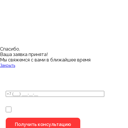
Кемерово
Тюмень
Волгоград
Новосибирск
Кострома
Уфа
Воронеж
Новый Уренгой
Красноярск
Челябинск
Грозный
Нижний Новгород
Лангепас
Южно-Сахалинск
Дмитровск
Магнитогорск
Ялуторовск
Екатеринбург
Озерск
Спасибо,
Ваша заявка принята!
Мы свяжемся с вами в ближайшее время
Закрыть
У Вас остались вопросы?
Я не робот