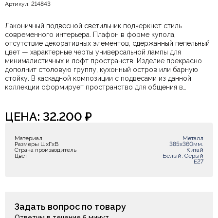
Артикул: 214843
Лаконичный подвесной светильник подчеркнет стиль
современного интерьера. Плафон в форме купола,
отсутствие декоративных элементов, сдержанный пепельный
цвет — характерные черты универсальной лампы для
минималистичных и лофт пространств. Изделие прекрасно
дополнит столовую группу, кухонный остров или барную
стойку. В каскадной композиции с подвесами из данной
коллекции сформирует пространство для общения в
гостиной, в качестве альтернативы люстре. Высота подвеса
может быть отрегулирована при установке.
ЦЕНА:
32.200
₽
Материал
Металл
Размеры ШxГxВ
385х360мм.
Страна производитель
Китай
Цвет
Белый, Серый
Е27
Задать вопрос по товару
Ответим в течение 5 минут