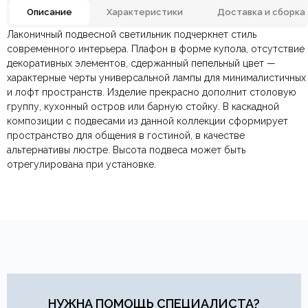
Описание
Характеристики
Доставка и сборка
Лаконичный подвесной светильник подчеркнет стиль
Отзывов ещё нет. Напишите первым.
Материал
Металл
современного интерьера. Плафон в форме купола, отсутствие
декоративных элементов, сдержанный пепельный цвет —
характерные черты универсальной лампы для минималистичных
По всей России:
Оплата в салоне-магазине
отправляем через транспортную
— наличными или картой
Размеры ШxГxВ
385х360мм.
и лофт пространств. Изделие прекрасно дополнит столовую
компанию
при самовывозе.
СДЭК
. Срок доставки —
до 7 дней
.
группу, кухонный остров или барную стойку. В каскадной
По Москве и Санкт-Петербургу:
Безналичная оплата по счёту
— для юридических и
быстрая
Страна производитель
Китай
композиции с подвесами из данной коллекции сформирует
Яндекс.Доставка
физических лиц.
— доставка в день заказа.
пространство для общения в гостиной, в качестве
Онлайн оплата картой
— быстрая и безопасная через
Ваша общая оценка
альтернативы люстре. Высота подвеса может быть
сайт.
Цвет
Белый, Серый
отрегулирована при установке.
Заголовок вашего отзыва
Е27
Тип продажи
В наличии
Ваш отзыв
Ваше имя
Ваша эл.почта
НУЖНА ПОМОЩЬ СПЕЦИАЛИСТА?