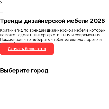
>
Заказать 3D-модель
Скачать каталог
Тренды дизайнерской мебели 2026
Мы пришлём ссылку для скачивания на
указанный номер
Краткий гид по трендам дизайнерской мебели, который
Я не робот
поможет сделать интерьер стильным и современным.
Я не робот
Показываем, что выбирать, чтобы выглядело дорого, и
чего избегать.
Скачать бесплатно
Выберите город
Москва
Заводоуковск
Мирный
Омск
Ижевск
Пенза
Санкт-Петербург
Муром
Ишим
Пермь
Абакан
Набережные Челны
Казань
Ростов-на-Дону
Алушта
Нефтеюганск
Калининград
Самара
Барнаул
Нижневартовск