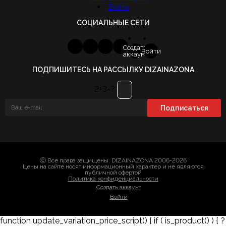
Войти
СОЦИАЛЬНЫЕ СЕТИ
Создать
Войти
аккаунт
ПОДПИШИТЕСЬ НА РАССЫЛКУ DIZAINAZONA
2+3=?
Ⓒ Все права защищены. DIZAINAZONA 2006-2026
Цены на сайте носят информационный характер и не являются
публичной офертой
Политика конфиденциальности
Создать аккаунт
Войти
function update_variation_price_script() { if ( is_product() ) { ?