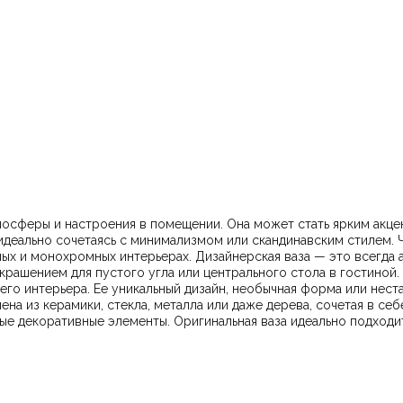
мосферы и настроения в помещении. Она может стать ярким акце
 всегда акцент. Они притягивают внимание и подчеркивают
 или центрального стола в гостиной. Оригинальная ваза — это не просто сосуд для цветов, а
его интерьера. Ее уникальный дизайн, необычная форма или нес
я тех, кто ценит индивидуальность и стремится создать