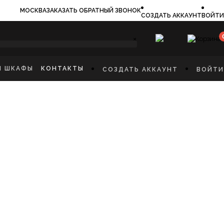
МОСКВА
ЗАКАЗАТЬ ОБРАТНЫЙ ЗВОНОК
СОЗДАТЬ АККАУНТ
ВОЙТИ
×
И ШКАФЫ
КОНТАКТЫ
СОЗДАТЬ АККАУНТ
ВОЙТИ
ИЛЬНИКИ
И
ФЫ
КАЯ МЕБЕЛЬ
Ы
СТИННУЮ
ННУЮ КОМНАТУ
И