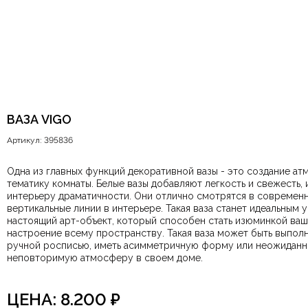
ВАЗА VIGO
Артикул: 395836
Одна из главных функций декоративной вазы - это создание ат
тематику комнаты. Белые вазы добавляют легкость и свежесть, идеально сочетаясь с минимализмом или скандинавским стилем. Черные вазы, напротив, создают контраст и добавляют
интерьеру драматичности. Они отлично смотрятся в современных и монохромных интерьерах. Дизайнерская ваза — это
вертикальные линии в интерьере. Такая ваза станет идеальным украшением для пустого угла
настоящий арт-объект, который способен стать изюминкой ваш
настроение всему пространству. Такая ваза может быть выполнена из керамики, стекла, металла или даже дерева, сочетая в себе эстетику и функциональность. Она может быть украшена
ручной росписью, иметь асимметричную форму или неожиданные декоративные элементы. Оригинальная ваза идеально подходит дл
неповторимую атмосферу в своем доме.
ЦЕНА:
8.200
₽