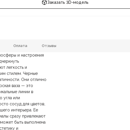
Заказать 3D-модель
Оплата
Отзывы
тмосферы и настроения
70х220х350мм.
Страна производитель
дчеркнуть
ют легкость и
анию
и самовывозе.
СДЭК
. Срок доставки —
до 7 дней
.
Керамика
Цвет
ким стилем. Черные
ических лиц.
авка
— доставка в день заказа.
атичности. Они отлично
йт.
рская ваза — это
икальные линии в
о угла или
осто сосуд для цветов,
шего интерьера. Ее
иалы сразу привлекают
а может быть выполнена
стетику и