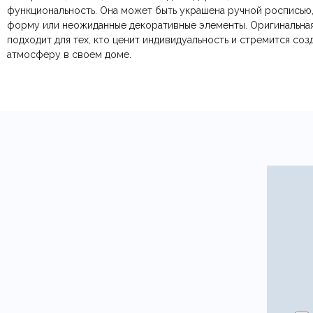
функциональность. Она может быть украшена ручной росписью
форму или неожиданные декоративные элементы. Оригинальная
Ваш отзыв
подходит для тех, кто ценит индивидуальность и стремится со
Ваше имя
атмосферу в своем доме.
Этот отзыв основан на моём опыте и выражает моё личное мне