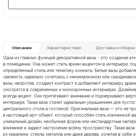
Описание
Характеристики
Доставка и сборка
Одна из главных функций декоративной вазы - это создание а
Размеры ШxГxВ
Отзывов ещё нет. Напишите первым.
в помещении. Она может стать ярким акцентом в интерьере, по
определенный стиль или тематику комнаты. Белые вазы добавля
По всей России:
Оплата в салоне-магазине
отправляем через транспортную комп
— наличными или картой пр
Материал
свежесть, идеально сочетаясь с минимализмом или скандинавс
По Москве и Санкт-Петербургу:
Безналичная оплата по счёту
— для юридических и физ
быстрая
Яндекс.Дост
вазы, напротив, создают контраст и добавляют интерьеру драм
Онлайн оплата картой
— быстрая и безопасная через са
Тип продажи
смотрятся в современных и монохромных интерьерах. Дизайне
всегда акцент. Они притягивают внимание и подчеркивают верт
интерьере. Такая ваза станет идеальным украшением для пустог
Ваша общая оценка
центрального стола в гостиной. Оригинальная ваза — это не пр
а настоящий арт-объект, который способен стать изюминкой ва
Заголовок вашего отзыва
уникальный дизайн, необычная форма или нестандартные матер
внимание и задают настроение всему пространству. Такая ваз
из керамики, стекла, металла или даже дерева, сочетая в себе э