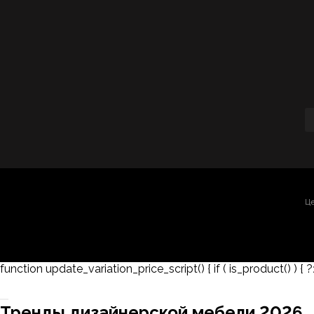
Це
function update_variation_price_script() { if ( is_product() ) { ?
Заказать 3D-модель
Скачать каталог
Тренды дизайнерской мебели 2026