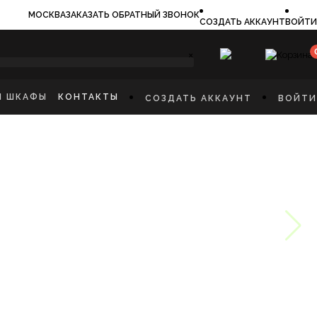
МОСКВА
ЗАКАЗАТЬ ОБРАТНЫЙ ЗВОНОК
СОЗДАТЬ АККАУНТ
ВОЙТИ
×
И ШКАФЫ
КОНТАКТЫ
СОЗДАТЬ АККАУНТ
ВОЙТИ
ИЛЬНИКИ
И
ФЫ
КАЯ МЕБЕЛЬ
Ы
СТИННУЮ
ННУЮ КОМНАТУ
И