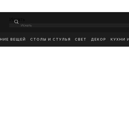
Искать
ЕНИЕ ВЕЩЕЙ
СТОЛЫ И СТУЛЬЯ
СВЕТ
ДЕКОР
КУХНИ 
НСОЛИ
СТУЛЬЯ ОБЕДЕННЫЕ
ПОТОЛОЧНЫЕ СВЕТ
ЗЕРКАЛА
КУХН
ИКРОВАТНЫЕ ТУМБЫ
СТУЛЬЯ БАРНЫЕ
БРА
КАРТИНЫ
ШКА
-ТУМБЫ
РАБОЧИЕ СТУЛЬЯ
ТОРШЕРЫ
КОВРЫ
ДЕТС
МОДЫ
СТОЛЫ ОБЕДЕННЫЕ
НАСТОЛЬНЫЕ ЛАМП
ВАЗЫ
В ГО
ЕЛЛАЖИ
СТОЛЫ ПИСЬМЕННЫЕ
СТАТУЭТКИ
В ВА
ШАЛКИ
ТУАЛЕТНЫЕ СТОЛЫ
ПОДСВЕЧНИК
ПРИКРОВАТНЫЕ СТОЛИКИ
КАШПО
ЖУРНАЛЬНЫЕ СТОЛИКИ
ПОДНОСЫ
СКАМЬИ