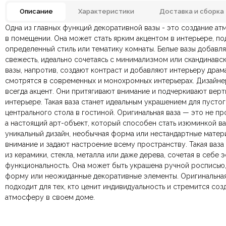
Описание
Характеристики
Доставка и сборка
Одна из главных функций декоративной вазы - это создание а
Размеры ШxГxВ
160
Отзывов ещё нет. Напишите первым.
в помещении. Она может стать ярким акцентом в интерьере, по
определенный стиль или тематику комнаты. Белые вазы добавля
По всей России:
Оплата в салоне-магазине
отправляем через транспортную комп
— наличными или картой пр
Цвет
свежесть, идеально сочетаясь с минимализмом или скандинавс
По Москве и Санкт-Петербургу:
Безналичная оплата по счёту
— для юридических и физ
быстрая
Яндекс.Дост
вазы, напротив, создают контраст и добавляют интерьеру драм
Онлайн оплата картой
— быстрая и безопасная через са
смотрятся в современных и монохромных интерьерах. Дизайне
всегда акцент. Они притягивают внимание и подчеркивают верт
интерьере. Такая ваза станет идеальным украшением для пустог
Ваша общая оценка
центрального стола в гостиной. Оригинальная ваза — это не пр
а настоящий арт-объект, который способен стать изюминкой ва
Заголовок вашего отзыва
уникальный дизайн, необычная форма или нестандартные матер
внимание и задают настроение всему пространству. Такая ваз
из керамики, стекла, металла или даже дерева, сочетая в себе э
функциональность. Она может быть украшена ручной росписью
форму или неожиданные декоративные элементы. Оригинальная
Ваш отзыв
подходит для тех, кто ценит индивидуальность и стремится со
Ваше имя
атмосферу в своем доме.