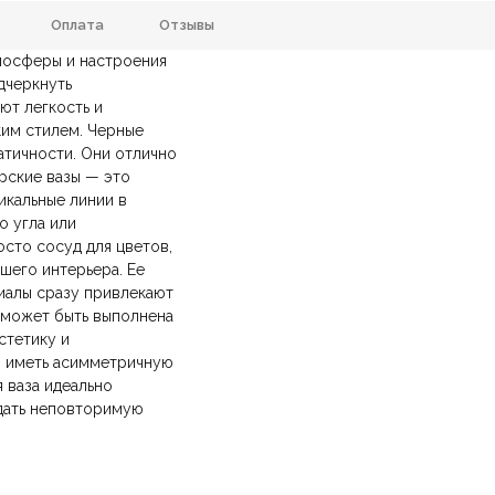
Оплата
Отзывы
тмосферы и настроения
х160х340мм., 200х200х500мм.
Страна производитель
дчеркнуть
ют легкость и
анию
и самовывозе.
СДЭК
. Срок доставки —
до 7 дней
.
Черный
Тип продажи
ким стилем. Черные
ических лиц.
авка
— доставка в день заказа.
атичности. Они отлично
йт.
рские вазы — это
икальные линии в
о угла или
осто сосуд для цветов,
шего интерьера. Ее
иалы сразу привлекают
а может быть выполнена
стетику и
, иметь асимметричную
 ваза идеально
здать неповторимую
Ваша эл.почта