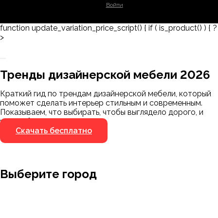
Войти
function update_variation_price_script() { if ( is_product() ) { ?
>
Заказать 3D-модель
Скачать каталог
Тренды дизайнерской мебели 2026
Мы пришлём ссылку для скачивания на
указанный номер
Краткий гид по трендам дизайнерской мебели, который
Я не робот
поможет сделать интерьер стильным и современным.
Я не робот
Показываем, что выбирать, чтобы выглядело дорого, и
чего избегать.
Скачать бесплатно
Выберите город
Москва
Заводоуковск
Мирный
Омск
Ижевск
Пенза
Санкт-Петербург
Муром
Ишим
Пермь