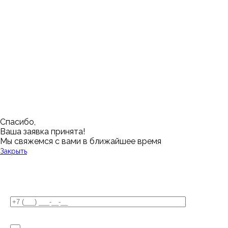
Абакан
Набережные Челны
Казань
Ростов-на-Дону
Алушта
Нефтеюганск
Калининград
Самара
Барнаул
Нижневартовск
Кемерово
Тюмень
Волгоград
Новосибирск
Кострома
Уфа
Воронеж
Новый Уренгой
Красноярск
Челябинск
Грозный
Нижний Новгород
Лангепас
Южно-Сахалинск
Дмитровск
Магнитогорск
Ялуторовск
Екатеринбург
Озерск
Спасибо,
Ваша заявка принята!
Мы свяжемся с вами в ближайшее время
Закрыть
У Вас остались вопросы?