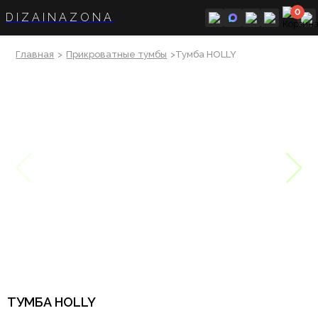
0
DIZAINAZONA
Главная
>
Прикроватные тумбы
>Тумба HOLLY
ТУМБА HOLLY