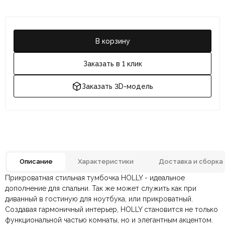
В корзину
Заказать в 1 клик
Заказать 3D-модель
Описание
Характеристики
Доставка и сборка
Прикроватная стильная тумбочка HOLLY - идеальное
Отзывов ещё нет. Напишите первым.
Цвет
Серебро, Черный
дополнение для спальни. Так же может служить как при
диванный в гостиную для ноутбука, или прикроватный.
Создавая гармоничный интерьер, HOLLY становится не только
По всей России:
Оплата в салоне-магазине
отправляем через транспортную
— наличными или картой
Материал
МДФ, Металл
функциональной частью комнаты, но и элегантным акцентом.
компанию
при самовывозе.
СДЭК
. Срок доставки —
до 7 дней
.