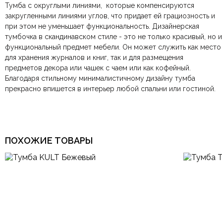
Тумба с округлыми линиями, которые компенсируются
По Москве и Санкт-Петербургу:
Безналичная оплата по счёту
— для юридических и
быстрая
Размеры ШxГxВ
400х360х600 мм.
закругленными линиями углов, что придает ей грациозность и
Яндекс.Доставка
физических лиц.
— доставка в день заказа.
при этом не уменьшает функциональность. Дизайнерская
Онлайн оплата картой
— быстрая и безопасная через
Ваша общая оценка
тумбочка в скандинавском стиле - это не только красивый, но и
сайт.
Комната
Спальня
функциональный предмет мебели. Он может служить как место
Заголовок вашего отзыва
для хранения журналов и книг, так и для размещения
предметов декора или чашек с чаем или как кофейный.
Тип продажи
Под заказ
Благодаря стильному минималистичному дизайну тумба
прекрасно впишется в интерьер любой спальни или гостиной.
Ваш отзыв
Ваше имя
Ваша эл.почта
ПОХОЖИЕ ТОВАРЫ
Этот отзыв основан на моём опыте и выражает моё личное
мнение.
​
Отправить отзыв