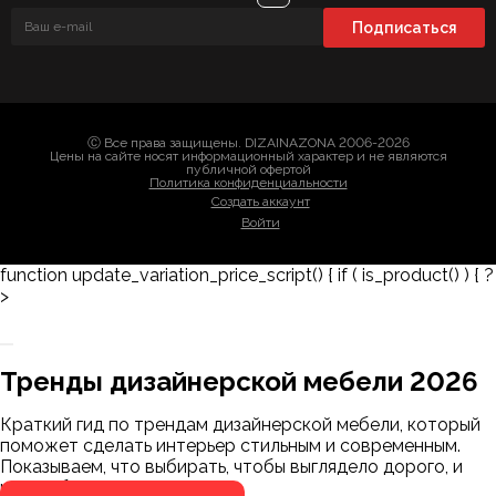
Ⓒ Все права защищены. DIZAINAZONA 2006-2026
Цены на сайте носят информационный характер и не являются
публичной офертой
Политика конфиденциальности
Создать аккаунт
Войти
function update_variation_price_script() { if ( is_product() ) { ?
>
Заказать 3D-модель
Скачать каталог
Тренды дизайнерской мебели 2026
Мы пришлём ссылку для скачивания на
указанный номер
Краткий гид по трендам дизайнерской мебели, который
Я не робот
поможет сделать интерьер стильным и современным.
Я не робот
Показываем, что выбирать, чтобы выглядело дорого, и
чего избегать.