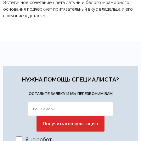
Тип продажи
В наличии
Эстетичное сочетание цвета латуни и белого мраморного
Яндекс.Доставка
физических лиц.
— доставка в день заказа.
основания подчеркнет притязательный вкус владельца и его
Онлайн оплата картой
— быстрая и безопасная через
Ваша общая оценка
внимание к деталям.
сайт.
Заголовок вашего отзыва
Ваш отзыв
Ваше имя
Ваша эл.почта
НУЖНА ПОМОЩЬ СПЕЦИАЛИСТА?
Этот отзыв основан на моём опыте и выражает моё личное
ОСТАВЬТЕ ЗАЯВКУ И МЫ ПЕРЕЗВОНИМ ВАМ
мнение.
​
Отправить отзыв
Я не робот