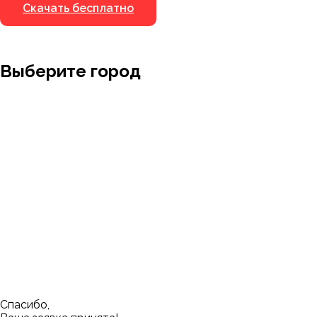
Скачать бесплатно
Выберите город
Москва
Заводоуковск
Мирный
Омск
Ижевск
Пенза
Санкт-Петербург
Муром
Ишим
Пермь
Абакан
Набережные Челны
Казань
Ростов-на-Дону
Алушта
Нефтеюганск
Калининград
Самара
Барнаул
Нижневартовск
Кемерово
Тюмень
Волгоград
Новосибирск
Кострома
Уфа
Воронеж
Новый Уренгой
Красноярск
Челябинск
Грозный
Нижний Новгород
Лангепас
Южно-Сахалинск
Дмитровск
Магнитогорск
Ялуторовск
Екатеринбург
Озерск
Спасибо,