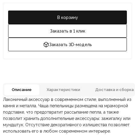
В корзину
Заказать в 1 клик
Заказать 3D-модель
Описание
Характеристики
Доставка и сборка
Лаконичный аксессуар в современном стиле, выполненный из
Отзывов ещё нет. Напишите первым.
Материал
Металл, Мрамор
камня и металла. Чаша пепельницы размещена на мраморной
подставке, что предотвратит рассыпание пепла, а также
позволит хранить дополнительные аксессуары: зажигалку или
По всей России:
Оплата в салоне-магазине
отправляем через транспортную
— наличными или картой
Цвет
Белый, Латунь
мундштук. Отсутствие декоративного излишества позволяет
компанию
при самовывозе.
СДЭК
. Срок доставки —
до 7 дней
.
использовать его в любом современном интерьере.
По Москве и Санкт-Петербургу:
Безналичная оплата по счёту
— для юридических и
быстрая