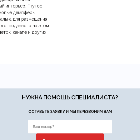
й интерьер. Гнутое
оновые демпферы
анию
и самовывозе.
СДЭК
. Срок доставки —
до 7 дней
.
еальна для размещения
ических лиц.
авка
— доставка в день заказа.
ого, поданного на этом
йт.
еток, канапе и других
НУЖНА ПОМОЩЬ СПЕЦИАЛИСТА?
Ваша эл.почта
ОСТАВЬТЕ ЗАЯВКУ И МЫ ПЕРЕЗВОНИМ ВАМ
ние.
​