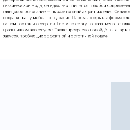
Тип продажи
Отзывов ещё нет. Напишите первым.
дизайнерской моды, он идеально впишется в любой современны
глянцевое основание — выразительный акцент изделия. Силик
По всей России:
Оплата в салоне-магазине
отправляем через транспортную комп
— наличными или картой пр
сохранят вашу мебель от царапин. Плоская открытая форма ид
По Москве и Санкт-Петербургу:
Безналичная оплата по счёту
— для юридических и физ
быстрая
Яндекс.Дост
на нем тортов и десертов. Гости не смогут отказаться от сладк
Онлайн оплата картой
— быстрая и безопасная через са
праздничном аксессуаре. Также прекрасно подойдёт для тартал
закусок, требующих эффектной и эстетичной подачи.
Ваша общая оценка
Заголовок вашего отзыва
Ваш отзыв
Ваше имя
Этот отзыв основан на моём опыте и выражает моё личное мне