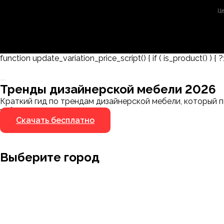
Це
function update_variation_price_script() { if ( is_product() ) { ?
Заказать 3D-модель
Скачать каталог
Тренды дизайнерской мебели 2026
Мы пришлём ссылку для скачивания на указанный
Краткий гид по трендам дизайнерской мебели, который п
номер
избегать.
Скачать бесплатно
Я не робот
Я не робот
Выберите город
Москва
Заводоуковск
Мирный
Омск
Ижевск
Пенза
Санкт-Петербург
Муром
Ишим
Пермь
Абакан
Набережные Челны
Казань
Ростов-на
Алушта
Нефтеюганск
Калининград
Самара