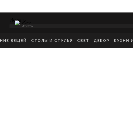
Искать
ЕНИЕ ВЕЩЕЙ
СТОЛЫ И СТУЛЬЯ
СВЕТ
ДЕКОР
КУХНИ 
НСОЛИ
СТУЛЬЯ ОБЕДЕННЫЕ
ПОТОЛОЧНЫЕ СВЕТ
ЗЕРКАЛА
КУХН
ИКРОВАТНЫЕ ТУМБЫ
СТУЛЬЯ БАРНЫЕ
БРА
КАРТИНЫ
ШКА
-ТУМБЫ
РАБОЧИЕ СТУЛЬЯ
ТОРШЕРЫ
КОВРЫ
ДЕТС
МОДЫ
СТОЛЫ ОБЕДЕННЫЕ
НАСТОЛЬНЫЕ ЛАМП
ВАЗЫ
В ГО
ЕЛЛАЖИ
СТОЛЫ ПИСЬМЕННЫЕ
СТАТУЭТКИ
В ВА
ШАЛКИ
ТУАЛЕТНЫЕ СТОЛЫ
ПОДСВЕЧНИК
ПРИКРОВАТНЫЕ СТОЛИКИ
КАШПО
ЖУРНАЛЬНЫЕ СТОЛИКИ
ПОДНОСЫ
СКАМЬИ