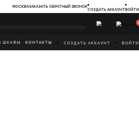
МОСКВА
ЗАКАЗАТЬ ОБРАТНЫЙ ЗВОНОК
СОЗДАТЬ АККАУНТ
ВОЙТИ
×
И ШКАФЫ
КОНТАКТЫ
СОЗДАТЬ АККАУНТ
ВОЙТИ
ИЛЬНИКИ
И
ФЫ
КАЯ МЕБЕЛЬ
Ы
СТИННУЮ
ННУЮ КОМНАТУ
И