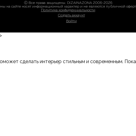
Ⓒ Все права защищены. DIZAINAZONA 2006-2026
ны на сайте носят информационный характер и не являются публичной офер
Политика конфиденциальности
Создать аккаунт
Войти
>
оможет сделать интерьер стильным и современным. Показы
-Дону