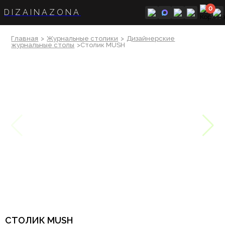
0
DIZAINAZONA
Главная
>
Журнальные столики
>
Дизайнерские
журнальные столы
>Столик MUSH
СТОЛИК MUSH