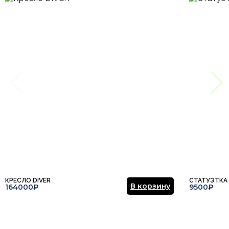
КРЕСЛО DIVER
СТАТУЭТКА
В корзину
164000₽
9500₽