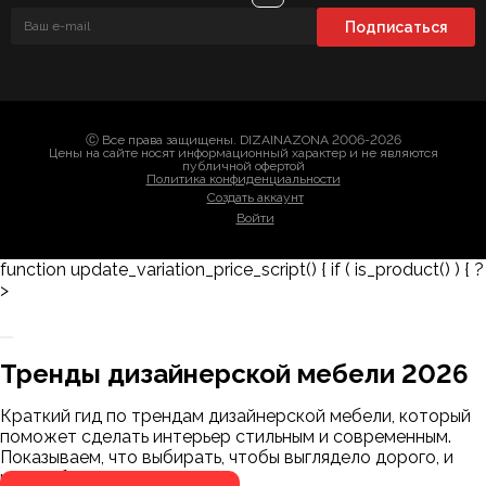
Ⓒ Все права защищены. DIZAINAZONA 2006-2026
Цены на сайте носят информационный характер и не являются
публичной офертой
Политика конфиденциальности
Создать аккаунт
Войти
function update_variation_price_script() { if ( is_product() ) { ?
>
Заказать 3D-модель
Скачать каталог
Тренды дизайнерской мебели 2026
Мы пришлём ссылку для скачивания на
указанный номер
Краткий гид по трендам дизайнерской мебели, который
Я не робот
поможет сделать интерьер стильным и современным.
Я не робот
Показываем, что выбирать, чтобы выглядело дорого, и
чего избегать.