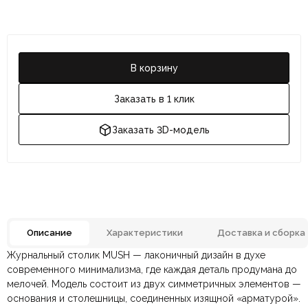
В корзину
Заказать в 1 клик
Заказать 3D-модель
Описание
Характеристики
Доставка и сборка
Журнальный столик MUSH — лаконичный дизайн в духе
Отзывов ещё нет. Напишите первым.
Материал
МДФ
современного минимализма, где каждая деталь продумана до
мелочей. Модель состоит из двух симметричных элементов —
основания и столешницы, соединенных изящной «арматурой».
По всей России:
Оплата в салоне-магазине
отправляем через транспортную
— наличными или картой
Размеры ШxГxВ
610х610х460 мм.