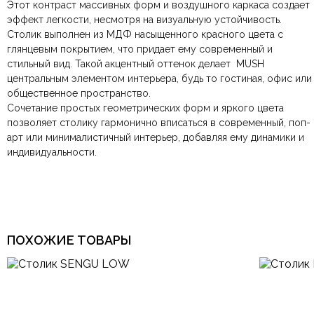
Этот контраст массивных форм и воздушного каркаса создает
компанию
при самовывозе.
СДЭК
. Срок доставки —
до 7 дней
.
эффект легкости, несмотря на визуальную устойчивость.
По Москве и Санкт-Петербургу:
Безналичная оплата по счёту
— для юридических и
быстрая
Цвет
Красный
Столик выполнен из МДФ насыщенного красного цвета с
Яндекс.Доставка
физических лиц.
— доставка в день заказа.
глянцевым покрытием, что придает ему современный и
Онлайн оплата картой
— быстрая и безопасная через
Ваша общая оценка
стильный вид. Такой акцентный оттенок делает MUSH
сайт.
Комната
Гостиная, Кабинет, Офис
центральным элементом интерьера, будь то гостиная, офис или
Заголовок вашего отзыва
общественное пространство.
Сочетание простых геометрических форм и яркого цвета
Тип продажи
В наличии
позволяет столику гармонично вписаться в современный, поп-
арт или минималистичный интерьер, добавляя ему динамики и
индивидуальности.
Ваш отзыв
Ваше имя
Ваша эл.почта
Этот отзыв основан на моём опыте и выражает моё личное
ПОХОЖИЕ ТОВАРЫ
мнение.
​
Отправить отзыв