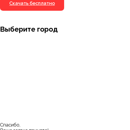
Скачать бесплатно
Выберите город
Москва
Заводоуковск
Мирный
Омск
Ижевск
Пенза
Санкт-Петербург
Муром
Ишим
Пермь
Абакан
Набережные Челны
Казань
Ростов-на-Дону
Алушта
Нефтеюганск
Калининград
Самара
Барнаул
Нижневартовск
Кемерово
Тюмень
Волгоград
Новосибирск
Кострома
Уфа
Воронеж
Новый Уренгой
Красноярск
Челябинск
Грозный
Нижний Новгород
Лангепас
Южно-Сахалинск
Дмитровск
Магнитогорск
Ялуторовск
Екатеринбург
Озерск
Спасибо,